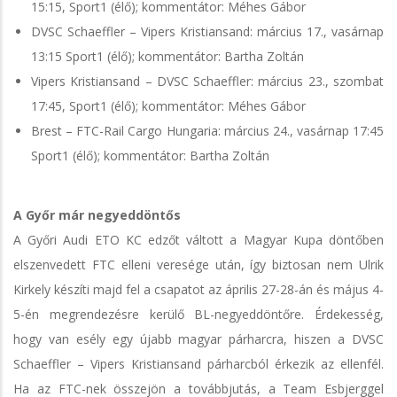
15:15, Sport1 (élő); kommentátor: Méhes Gábor
DVSC Schaeffler – Vipers Kristiansand: március 17., vasárnap
13:15 Sport1 (élő); kommentátor: Bartha Zoltán
Vipers Kristiansand – DVSC Schaeffler: március 23., szombat
17:45, Sport1 (élő); kommentátor: Méhes Gábor
Brest – FTC-Rail Cargo Hungaria: március 24., vasárnap 17:45
Sport1 (élő); kommentátor: Bartha Zoltán
A Győr már negyeddöntős
A Győri Audi ETO KC edzőt váltott a Magyar Kupa döntőben
elszenvedett FTC elleni veresége után, így biztosan nem Ulrik
Kirkely készíti majd fel a csapatot az április 27-28-án és május 4-
5-én megrendezésre kerülő BL-negyeddöntőre. Érdekesség,
hogy van esély egy újabb magyar párharcra, hiszen a DVSC
Schaeffler – Vipers Kristiansand párharcból érkezik az ellenfél.
Ha az FTC-nek összejön a továbbjutás, a Team Esbjerggel