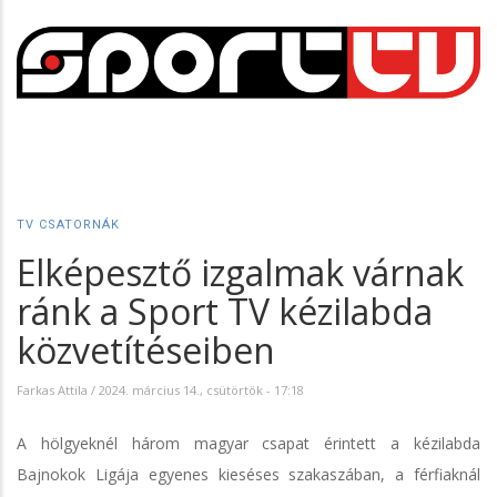
TV CSATORNÁK
Elképesztő izgalmak várnak
ránk a Sport TV kézilabda
közvetítéseiben
Farkas Attila
/
2024. március 14., csütörtök - 17:18
A hölgyeknél három magyar csapat érintett a kézilabda
Bajnokok Ligája egyenes kieséses szakaszában, a férfiaknál