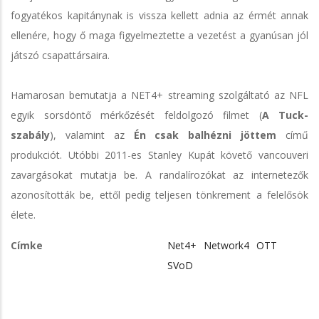
fogyatékos kapitánynak is vissza kellett adnia az érmét annak
ellenére, hogy ő maga figyelmeztette a vezetést a gyanúsan jól
játszó csapattársaira.
Hamarosan bemutatja a NET4+ streaming szolgáltató az NFL
egyik sorsdöntő mérkőzését feldolgozó filmet (
A Tuck-
szabály
), valamint az
Én csak balhézni jöttem
című
produkciót. Utóbbi 2011-es Stanley Kupát követő vancouveri
zavargásokat mutatja be. A randalírozókat az internetezők
azonosították be, ettől pedig teljesen tönkrement a felelősök
élete.
Címke
Net4+
Network4
OTT
SVoD