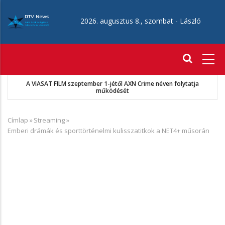
Ugrás
a
2026. augusztus 8., szombat -
László
tartalomra
Fő
navigáció
A VIASAT FILM szeptember 1-jétől AXN Crime néven folytatja
működését
Címlap
»
Streaming
»
Morzsa
Emberi drámák és sporttörténelmi kulisszatitkok a NET4+ műsorán