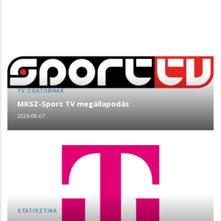
TV CSATORNÁK
MKSZ-Sport TV megállapodás
2026-08-07
STATISZTIKA