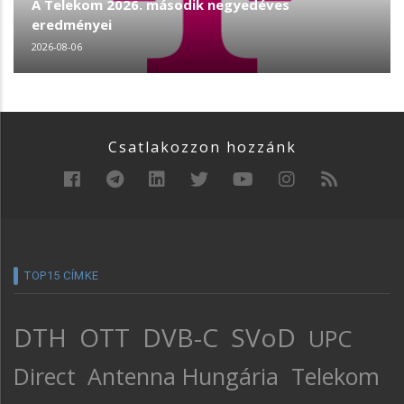
A Telekom 2026. második negyedéves
eredményei
2026-08-06
Csatlakozzon hozzánk
TOP15 CÍMKE
DTH
OTT
DVB-C
SVoD
UPC
Direct
Antenna Hungária
Telekom