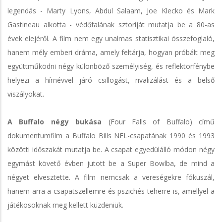
legendás - Marty Lyons, Abdul Salaam, Joe Klecko és Mark
Gastineau alkotta - védőfalának sztoriját mutatja be a 80-as
évek elejéről. A film nem egy unalmas statisztikai összefoglaló,
hanem mély emberi dráma, amely feltárja, hogyan próbált meg
együttműködni négy különböző személyiség, és reflektorfénybe
helyezi a hírnévvel járó csillogást, rivalizálást és a belső
viszályokat.
A Buffalo négy bukása
(Four Falls of Buffalo) című
dokumentumfilm a Buffalo Bills NFL-csapatának 1990 és 1993
közötti időszakát mutatja be. A csapat egyedülálló módon négy
egymást követő évben jutott be a Super Bowlba, de mind a
négyet elvesztette. A film nemcsak a vereségekre fókuszál,
hanem arra a csapatszellemre és pszichés teherre is, amellyel a
játékosoknak meg kellett küzdeniük.