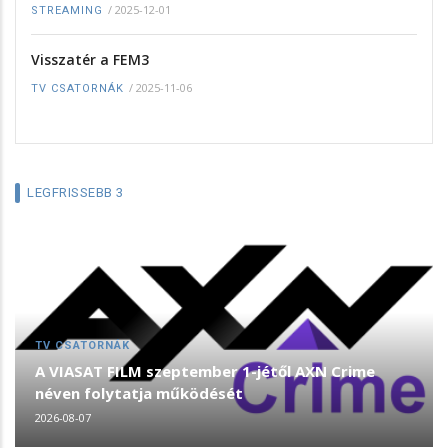
/
2025-12-01
STREAMING
Visszatér a FEM3
/
2025-11-06
TV CSATORNÁK
LEGFRISSEBB 3
TV CSATORNÁK
A VIASAT FILM szeptember 1-jétől AXN Crime
néven folytatja működését
2026-08-07