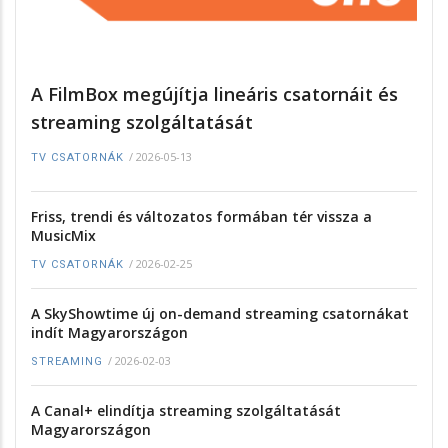
A FilmBox megújítja lineáris csatornáit és
streaming szolgáltatását
/
2026-05-13
TV CSATORNÁK
Friss, trendi és változatos formában tér vissza a
MusicMix
/
2026-02-25
TV CSATORNÁK
A SkyShowtime új on-demand streaming csatornákat
indít Magyarországon
/
2026-02-03
STREAMING
A Canal+ elindítja streaming szolgáltatását
Magyarországon