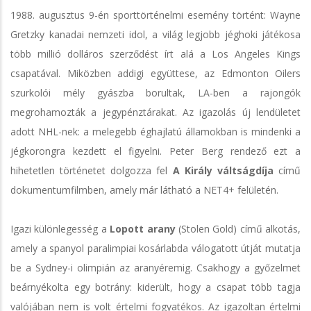
1988. augusztus 9-én sporttörténelmi esemény történt: Wayne
Gretzky kanadai nemzeti idol, a világ legjobb jéghoki játékosa
több millió dolláros szerződést írt alá a Los Angeles Kings
csapatával. Miközben addigi együttese, az Edmonton Oilers
szurkolói mély gyászba borultak, LA-ben a rajongók
megrohamozták a jegypénztárakat. Az igazolás új lendületet
adott NHL-nek: a melegebb éghajlatú államokban is mindenki a
jégkorongra kezdett el figyelni. Peter Berg rendező ezt a
hihetetlen történetet dolgozza fel
A Király váltságdíja
című
dokumentumfilmben, amely már látható a NET4+ felületén.
Igazi különlegesség a
Lopott arany
(Stolen Gold) című alkotás,
amely a spanyol paralimpiai kosárlabda válogatott útját mutatja
be a Sydney-i olimpián az aranyéremig. Csakhogy a győzelmet
beárnyékolta egy botrány: kiderült, hogy a csapat több tagja
valójában nem is volt értelmi fogyatékos. Az igazoltan értelmi