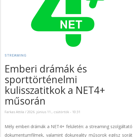
STREAMING
Emberi drámák és
sporttörténelmi
kulisszatitkok a NET4+
műsorán
Farkas Attila
/
2026. június 11., csütörtök - 10:31
Mély emberi drámák a NET4+ felületén: a streaming szolgáltató
dokumentumfilmek, valamint dokureality műsorok egész sorát