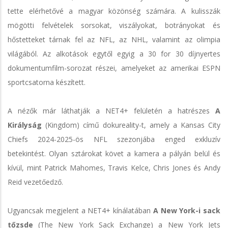
tette elérhetővé a magyar közönség számára. A kulisszák
mögötti felvételek sorsokat, viszályokat, botrányokat és
hőstetteket tárnak fel az NFL, az NHL, valamint az olimpia
világából. Az alkotások egytől egyig a 30 for 30 díjnyertes
dokumentumfilm-sorozat részei, amelyeket az amerikai ESPN
sportcsatorna készített.
A nézők már láthatják a NET4+ felületén a hatrészes
A
Királyság
(Kingdom) című dokureality-t, amely a Kansas City
Chiefs 2024-2025-ös NFL szezonjába enged exkluzív
betekintést. Olyan sztárokat követ a kamera a pályán belül és
kívül, mint Patrick Mahomes, Travis Kelce, Chris Jones és Andy
Reid vezetőedző.
Ugyancsak megjelent a NET4+ kínálatában
A New York-i sack
tőzsde
(The New York Sack Exchange) a New York Jets