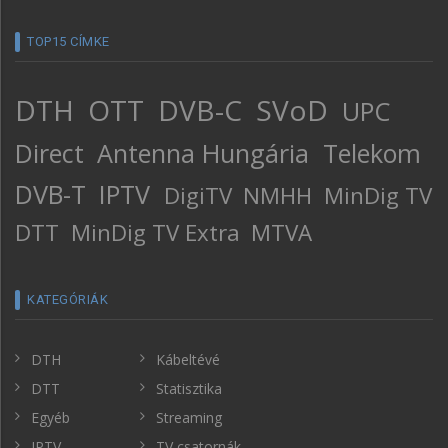
TOP15 CÍMKE
DTH
OTT
DVB-C
SVoD
UPC
Direct
Antenna Hungária
Telekom
DVB-T
IPTV
DigiTV
NMHH
MinDig TV
DTT
MinDig TV Extra
MTVA
KATEGÓRIÁK
DTH
Kábeltévé
DTT
Statisztika
Egyéb
Streaming
IPTV
TV csatornák