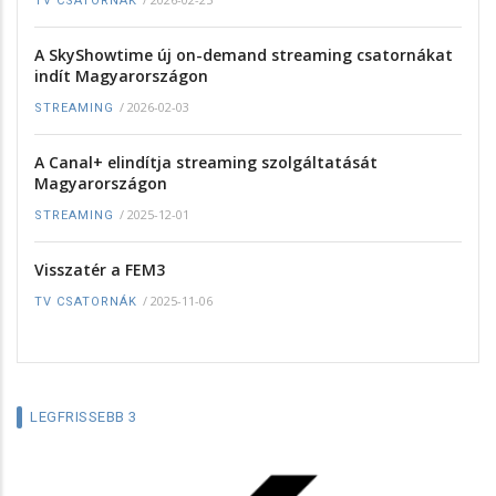
TV CSATORNÁK
A SkyShowtime új on-demand streaming csatornákat
indít Magyarországon
/
2026-02-03
STREAMING
A Canal+ elindítja streaming szolgáltatását
Magyarországon
/
2025-12-01
STREAMING
Visszatér a FEM3
/
2025-11-06
TV CSATORNÁK
LEGFRISSEBB 3