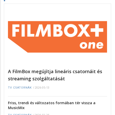
A FilmBox megújítja lineáris csatornáit és
streaming szolgáltatását
/
2026-05-13
TV CSATORNÁK
Friss, trendi és változatos formában tér vissza a
MusicMix
/
2026-02-25