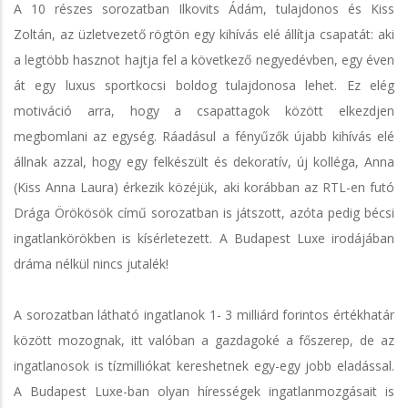
A 10 részes sorozatban Ilkovits Ádám, tulajdonos és Kiss
Zoltán, az üzletvezető rögtön egy kihívás elé állítja csapatát: aki
a legtöbb hasznot hajtja fel a következő negyedévben, egy éven
át egy luxus sportkocsi boldog tulajdonosa lehet. Ez elég
motiváció arra, hogy a csapattagok között elkezdjen
megbomlani az egység. Ráadásul a fényűzők újabb kihívás elé
állnak azzal, hogy egy felkészült és dekoratív, új kolléga, Anna
(Kiss Anna Laura) érkezik közéjük, aki korábban az RTL-en futó
Drága Örökösök című sorozatban is játszott, azóta pedig bécsi
ingatlankörökben is kísérletezett. A Budapest Luxe irodájában
dráma nélkül nincs jutalék!
A sorozatban látható ingatlanok 1- 3 milliárd forintos értékhatár
között mozognak, itt valóban a gazdagoké a főszerep, de az
ingatlanosok is tízmilliókat kereshetnek egy-egy jobb eladással.
A Budapest Luxe-ban olyan hírességek ingatlanmozgásait is