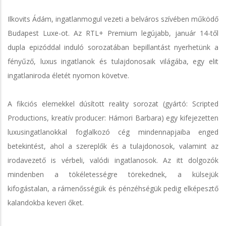
Ilkovits Ádám, ingatlanmogul vezeti a belváros szívében működő
Budapest Luxe-ot. Az RTL+ Premium legújabb, január 14-től
dupla epizóddal induló sorozatában bepillantást nyerhetünk a
fényűző, luxus ingatlanok és tulajdonosaik világába, egy elit
ingatlaniroda életét nyomon követve.
A fikciós elemekkel dúsított reality sorozat (gyártó: Scripted
Productions, kreatív producer: Hámori Barbara) egy kifejezetten
luxusingatlanokkal foglalkozó cég mindennapjaiba enged
betekintést, ahol a szereplők és a tulajdonosok, valamint az
irodavezető is vérbeli, valódi ingatlanosok. Az itt dolgozók
mindenben a tökéletességre törekednek, a külsejük
kifogástalan, a rámenősségük és pénzéhségük pedig elképesztő
kalandokba keveri őket.