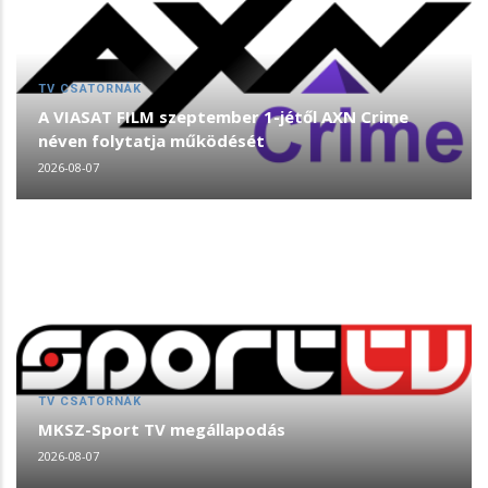
TV CSATORNÁK
A VIASAT FILM szeptember 1-jétől AXN Crime
néven folytatja működését
2026-08-07
TV CSATORNÁK
MKSZ-Sport TV megállapodás
2026-08-07