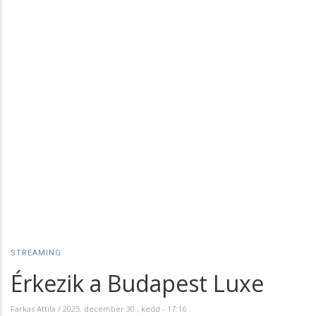
STREAMING
Érkezik a Budapest Luxe
Farkas Attila
/
2025. december 30., kedd - 17:16