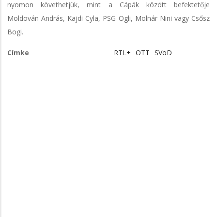
nyomon követhetjük, mint a Cápák között befektetője
Moldován András, Kajdi Cyla, PSG Ogli, Molnár Nini vagy Csősz
Bogi.
Címke
RTL+
OTT
SVoD