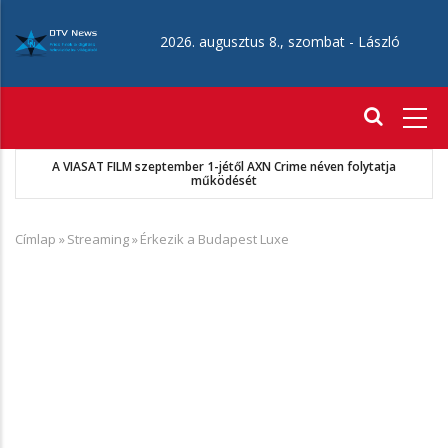
Ugrás
a
2026. augusztus 8., szombat -
László
tartalomra
Fő
navigáció
A VIASAT FILM szeptember 1-jétől AXN Crime néven folytatja
működését
Címlap
»
Streaming
»
Érkezik a Budapest Luxe
Morzsa