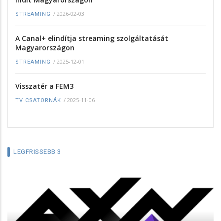
/
2026-02-03
STREAMING
A Canal+ elindítja streaming szolgáltatását
Magyarországon
/
2025-12-01
STREAMING
Visszatér a FEM3
/
2025-11-06
TV CSATORNÁK
LEGFRISSEBB 3