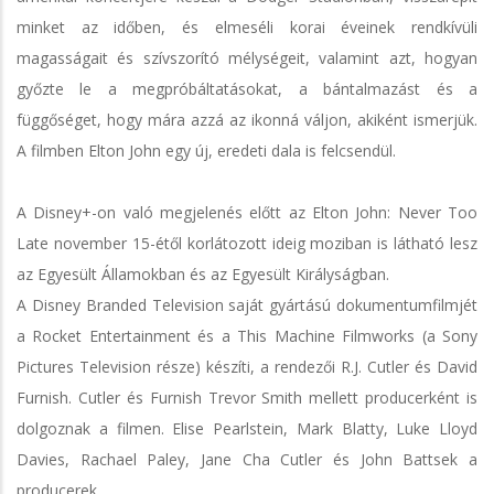
minket az időben, és elmeséli korai éveinek rendkívüli
magasságait és szívszorító mélységeit, valamint azt, hogyan
győzte le a megpróbáltatásokat, a bántalmazást és a
függőséget, hogy mára azzá az ikonná váljon, akiként ismerjük.
A filmben Elton John egy új, eredeti dala is felcsendül.
A Disney+-on való megjelenés előtt az Elton John: Never Too
Late november 15-étől korlátozott ideig moziban is látható lesz
az Egyesült Államokban és az Egyesült Királyságban.
A Disney Branded Television saját gyártású dokumentumfilmjét
a Rocket Entertainment és a This Machine Filmworks (a Sony
Pictures Television része) készíti, a rendezői R.J. Cutler és David
Furnish. Cutler és Furnish Trevor Smith mellett producerként is
dolgoznak a filmen. Elise Pearlstein, Mark Blatty, Luke Lloyd
Davies, Rachael Paley, Jane Cha Cutler és John Battsek a
producerek.