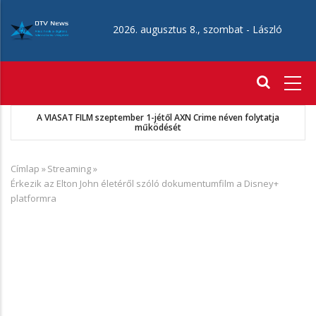
Ugrás
a
2026. augusztus 8., szombat -
László
tartalomra
Fő
navigáció
MKSZ-Sport TV megállapodás
Címlap
»
Streaming
»
Morzsa
Érkezik az Elton John életéről szóló dokumentumfilm a Disney+
platformra