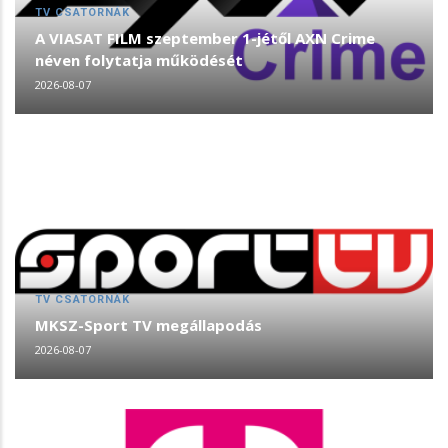
TV CSATORNÁK
A VIASAT FILM szeptember 1-jétől AXN Crime
néven folytatja működését
2026-08-07
TV CSATORNÁK
MKSZ-Sport TV megállapodás
2026-08-07