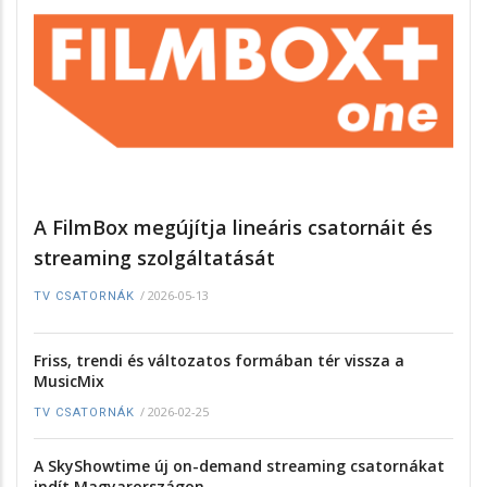
A FilmBox megújítja lineáris csatornáit és
streaming szolgáltatását
/
2026-05-13
TV CSATORNÁK
Friss, trendi és változatos formában tér vissza a
MusicMix
/
2026-02-25
TV CSATORNÁK
A SkyShowtime új on-demand streaming csatornákat
indít Magyarországon