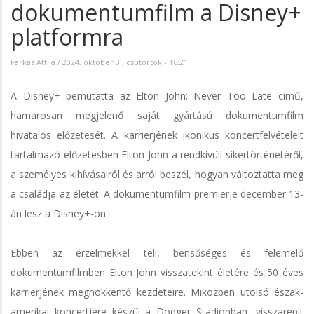
dokumentumfilm a Disney+
platformra
Farkas Attila
/
2024. október 3., csütörtök - 16:21
A Disney+ bemutatta az Elton John: Never Too Late című,
hamarosan megjelenő saját gyártású dokumentumfilm
hivatalos előzetesét. A karrierjének ikonikus koncertfelvételeit
tartalmazó előzetesben Elton John a rendkívüli sikertörténetéről,
a személyes kihívásairól és arról beszél, hogyan változtatta meg
a családja az életét. A dokumentumfilm premierje december 13-
án lesz a Disney+-on.
Ebben az érzelmekkel teli, bensőséges és felemelő
dokumentumfilmben Elton John visszatekint életére és 50 éves
karrierjének meghökkentő kezdeteire. Miközben utolsó észak-
amerikai koncertjére készül a Dodger Stadionban, visszarepít