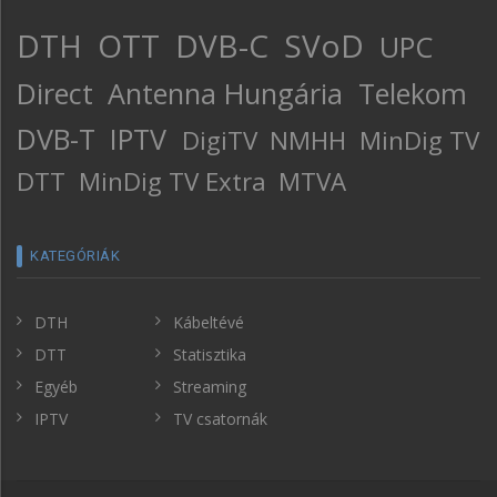
DTH
OTT
DVB-C
SVoD
UPC
Direct
Antenna Hungária
Telekom
DVB-T
IPTV
DigiTV
NMHH
MinDig TV
DTT
MinDig TV Extra
MTVA
KATEGÓRIÁK
DTH
Kábeltévé
DTT
Statisztika
Egyéb
Streaming
IPTV
TV csatornák