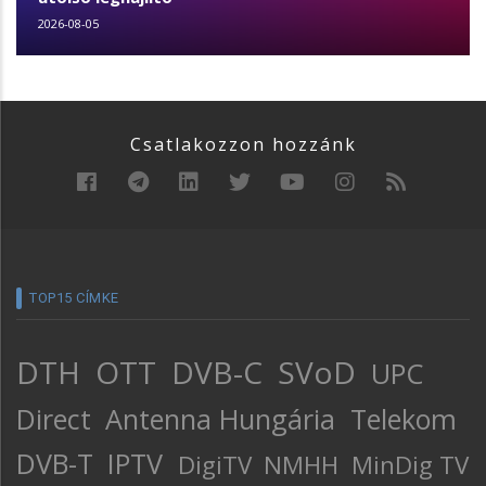
2026-08-05
Csatlakozzon hozzánk
TOP15 CÍMKE
DTH
OTT
DVB-C
SVoD
UPC
Direct
Antenna Hungária
Telekom
DVB-T
IPTV
DigiTV
NMHH
MinDig TV