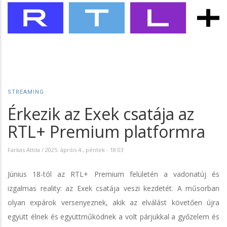
STREAMING
Érkezik az Exek csatája az
RTL+ Premium platformra
Farkas Attila
/
2025. április 4., péntek - 18:03
Június 18-tól az RTL+ Premium felületén a vadonatúj és
izgalmas reality: az Exek csatája veszi kezdetét. A műsorban
olyan expárok versenyeznek, akik az elválást követően újra
együtt élnek és együttműködnek a volt párjukkal a győzelem és