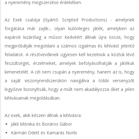
a nyeremény megszerzése érdekében.
Az Exek csatája (Gyártó: Scripted Productions) - amelynek
forgatása már zajlik-, olyan különleges játék, amelyben az
expárok kizárólag a műsor kedvéért állnak újra össze, hogy
megpróbálják megoldani a számos izgalmas és kihívást jelentő
feladatot. A résztvevőknek ügyesen kell kezelniük a köztük lévő
feszültséget, érzelmeket, amelyek befolyásolhatják a játékuk
kimenetelét. A cél nem csupán a nyeremény, hanem az is, hogy
a saját viszonyrendszerükön navigálva a többi versenyzőt
legyőzve bizonyítsák, hogy a múlt nem akadályozza őket a jelen
kihívásainak megoldásában.
Az exek, akik készen állnak a kihívásra:
Jákli Mónika és Boráros Gábor
Kármán Odett és Kamarás Norbi