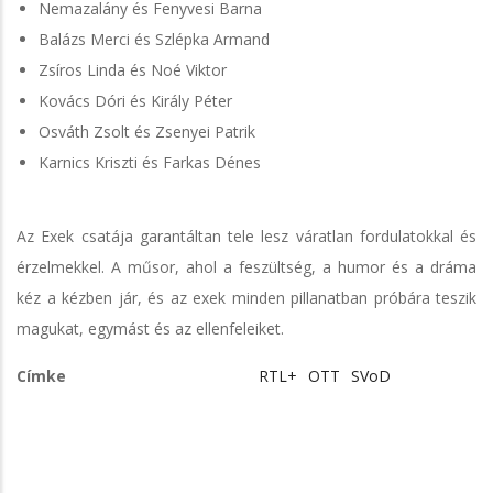
Nemazalány és Fenyvesi Barna
Balázs Merci és Szlépka Armand
Zsíros Linda és Noé Viktor
Kovács Dóri és Király Péter
Osváth Zsolt és Zsenyei Patrik
Karnics Kriszti és Farkas Dénes
Az Exek csatája garantáltan tele lesz váratlan fordulatokkal és
érzelmekkel. A műsor, ahol a feszültség, a humor és a dráma
kéz a kézben jár, és az exek minden pillanatban próbára teszik
magukat, egymást és az ellenfeleiket.
Címke
RTL+
OTT
SVoD