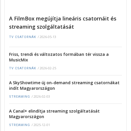
A FilmBox megújítja lineáris csatornáit és
streaming szolgáltatását
/
2026-05-13
TV CSATORNÁK
Friss, trendi és változatos formában tér vissza a
MusicMix
/
2026-02-25
TV CSATORNÁK
A SkyShowtime új on-demand streaming csatornákat
indít Magyarországon
/
2026-02-03
STREAMING
A Canal+ elindítja streaming szolgáltatását
Magyarországon
/
2025-12-01
STREAMING