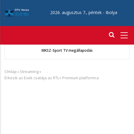
Ugrás
a
2026. augusztus 7., péntek -
Ibolya
tartalomra
Fő
navigáció
 A
MKSZ-Sport TV megállapodás
Címlap
»
Streaming
»
Morzsa
Érkezik az Exek csatája az RTL+ Premium platformra