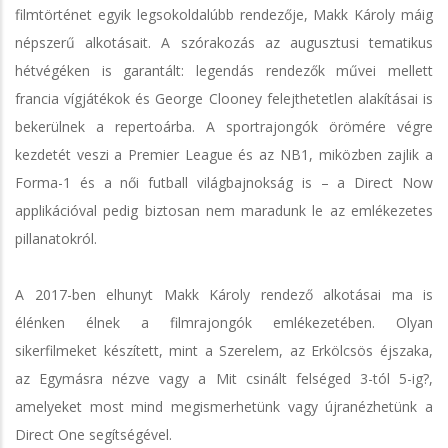
filmtörténet egyik legsokoldalúbb rendezője, Makk Károly máig
népszerű alkotásait. A szórakozás az augusztusi tematikus
hétvégéken is garantált: legendás rendezők művei mellett
francia vígjátékok és George Clooney felejthetetlen alakításai is
bekerülnek a repertoárba. A sportrajongók örömére végre
kezdetét veszi a Premier League és az NB1, miközben zajlik a
Forma-1 és a női futball világbajnokság is – a Direct Now
applikációval pedig biztosan nem maradunk le az emlékezetes
pillanatokról.
A 2017-ben elhunyt Makk Károly rendező alkotásai ma is
élénken élnek a filmrajongók emlékezetében. Olyan
sikerfilmeket készített, mint a Szerelem, az Erkölcsös éjszaka,
az Egymásra nézve vagy a Mit csinált felséged 3-tól 5-ig?,
amelyeket most mind megismerhetünk vagy újranézhetünk a
Direct One segítségével.