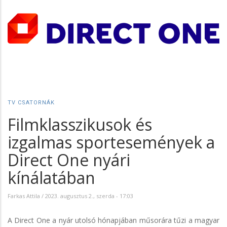
TV CSATORNÁK
Filmklasszikusok és
izgalmas sportesemények a
Direct One nyári
kínálatában
Farkas Attila
/
2023. augusztus 2., szerda - 17:03
A Direct One a nyár utolsó hónapjában műsorára tűzi a magyar