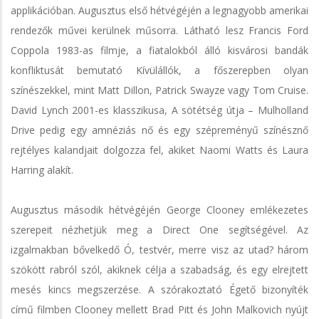
applikációban. Augusztus első hétvégéjén a legnagyobb amerikai
rendezők művei kerülnek műsorra. Látható lesz Francis Ford
Coppola 1983-as filmje, a fiatalokból álló kisvárosi bandák
konfliktusát bemutató Kívülállók, a főszerepben olyan
színészekkel, mint Matt Dillon, Patrick Swayze vagy Tom Cruise.
David Lynch 2001-es klasszikusa, A sötétség útja – Mulholland
Drive pedig egy amnéziás nő és egy szépreményű színésznő
rejtélyes kalandjait dolgozza fel, akiket Naomi Watts és Laura
Harring alakít.
Augusztus második hétvégéjén George Clooney emlékezetes
szerepeit nézhetjük meg a Direct One segítségével. Az
izgalmakban bővelkedő Ó, testvér, merre visz az utad? három
szökött rabról szól, akiknek célja a szabadság, és egy elrejtett
mesés kincs megszerzése. A szórakoztató Égető bizonyíték
című filmben Clooney mellett Brad Pitt és John Malkovich nyújt