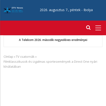
Ugrás
a
2026. augusztus 7., péntek -
Ibolya
tartalomra
Fő
navigáció
Augusztus 22-én érkezik az Aang avatár: Az utolsó léghajlító
Címlap
»
TV csatornák
»
Morzsa
Filmklasszikusok és izgalmas sportesemények a Direct One nyári
kínálatában