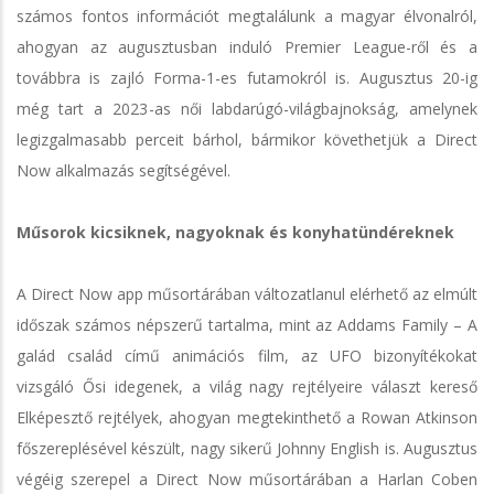
számos fontos információt megtalálunk a magyar élvonalról,
ahogyan az augusztusban induló Premier League-ről és a
továbbra is zajló Forma-1-es futamokról is. Augusztus 20-ig
még tart a 2023-as női labdarúgó-világbajnokság, amelynek
legizgalmasabb perceit bárhol, bármikor követhetjük a Direct
Now alkalmazás segítségével.
Műsorok kicsiknek, nagyoknak és konyhatündéreknek
A Direct Now app műsortárában változatlanul elérhető az elmúlt
időszak számos népszerű tartalma, mint az Addams Family – A
galád család című animációs film, az UFO bizonyítékokat
vizsgáló Ősi idegenek, a világ nagy rejtélyeire választ kereső
Elképesztő rejtélyek, ahogyan megtekinthető a Rowan Atkinson
főszereplésével készült, nagy sikerű Johnny English is. Augusztus
végéig szerepel a Direct Now műsortárában a Harlan Coben