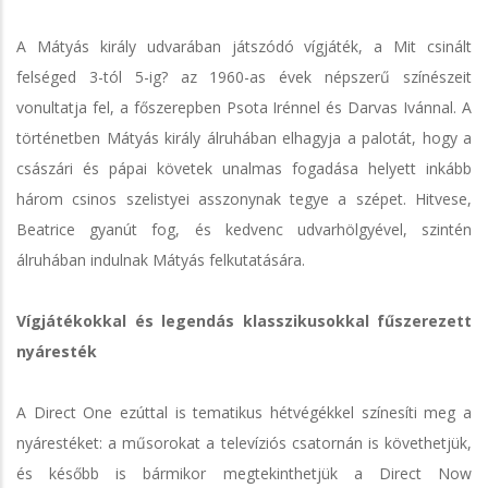
A Mátyás király udvarában játszódó vígjáték, a Mit csinált
felséged 3-tól 5-ig? az 1960-as évek népszerű színészeit
vonultatja fel, a főszerepben Psota Irénnel és Darvas Ivánnal. A
történetben Mátyás király álruhában elhagyja a palotát, hogy a
császári és pápai követek unalmas fogadása helyett inkább
három csinos szelistyei asszonynak tegye a szépet. Hitvese,
Beatrice gyanút fog, és kedvenc udvarhölgyével, szintén
álruhában indulnak Mátyás felkutatására.
Vígjátékokkal és legendás klasszikusokkal fűszerezett
nyáresték
A Direct One ezúttal is tematikus hétvégékkel színesíti meg a
nyárestéket: a műsorokat a televíziós csatornán is követhetjük,
és később is bármikor megtekinthetjük a Direct Now