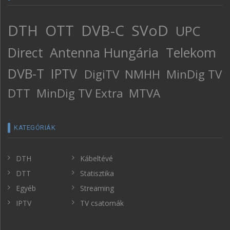
DTH
OTT
DVB-C
SVoD
UPC
Direct
Antenna Hungária
Telekom
DVB-T
IPTV
DigiTV
NMHH
MinDig TV
DTT
MinDig TV Extra
MTVA
KATEGÓRIÁK
DTH
Kábeltévé
DTT
Statisztika
Egyéb
Streaming
IPTV
TV csatornák