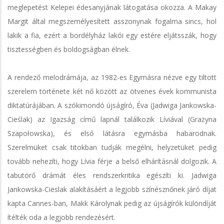
meglepetést Kelepei édesanyjának látogatása okozza. A Makay
Margit által megszemélyesített asszonynak fogalma sincs, hol
lakik a fia, ezért a bordélyház lakói egy estére eljátsszák, hogy
tisztességben és boldogságban élnek.
A rendező melodrámája, az 1982-es Egymásra nézve egy tiltott
szerelem története két nő között az ötvenes évek kommunista
diktatúrájában. A szókimondó újságíró, Éva (Jadwiga Jankowska-
Cieślak) az Igazság című lapnál találkozik Líviával (Grażyna
Szapołowska), és első látásra egymásba habarodnak.
Szerelmüket csak titokban tudják megélni, helyzetüket pedig
tovább nehezíti, hogy Lívia férje a belső elhárításnál dolgozik. A
tabutörő drámát éles rendszerkritika egészíti ki. Jadwiga
Jankowska-Cieslak alakításáért a legjobb színésznőnek járó díjat
kapta Cannes-ban, Makk Károlynak pedig az újságírók különdíját
ítélték oda a legjobb rendezésért.