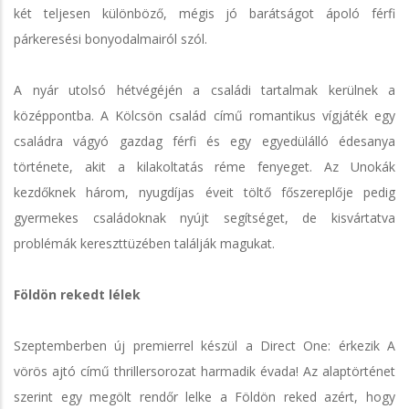
két teljesen különböző, mégis jó barátságot ápoló férfi
párkeresési bonyodalmairól szól.
A nyár utolsó hétvégéjén a családi tartalmak kerülnek a
középpontba. A Kölcsön család című romantikus vígjáték egy
családra vágyó gazdag férfi és egy egyedülálló édesanya
története, akit a kilakoltatás réme fenyeget. Az Unokák
kezdőknek három, nyugdíjas éveit töltő főszereplője pedig
gyermekes családoknak nyújt segítséget, de kisvártatva
problémák kereszttüzében találják magukat.
Földön rekedt lélek
Szeptemberben új premierrel készül a Direct One: érkezik A
vörös ajtó című thrillersorozat harmadik évada! Az alaptörténet
szerint egy megölt rendőr lelke a Földön reked azért, hogy