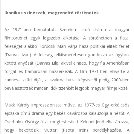
Ikonikus színészek, megrendítő történetek
Az 1971-ben bemutatott Szerelem című dráma a magyar
filmtörténet egyik legszebb alkotása. A történetben a fiatal
feleséget alakító Törőcsik Mari várja haza politikai elítélt férjét
(Darvas Iván). A feleség lelkiismeretesen gondozza az ágyhoz
kötött anyósát (Darvas Lili), akivel elhiteti, hogy fia Amerikában
forgat és hamarosan hazaérkezik. A film 1971-ben elnyerte a
cannes-i zsűri díját, a szakma hazai képviselői pedig 2000-ben
beválasztották minden idők tizenkét legjobb magyar filmje közé.
Makk Károly impresszionista műve, az 1977-es Egy erkölcsös
éjszaka című dráma egy békés kisvárosba kalauzolja a nézőt. A
Cserhalmi György által megtestesített Kelepei Jenő elhatározza,
hogy beköltözik Mutter (Psota Irén) bordélyházába. A