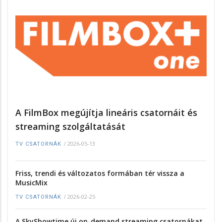
A FilmBox megújítja lineáris csatornáit és
streaming szolgáltatását
/
2026-05-13
TV CSATORNÁK
Friss, trendi és változatos formában tér vissza a
MusicMix
/
2026-02-25
TV CSATORNÁK
A SkyShowtime új on-demand streaming csatornákat