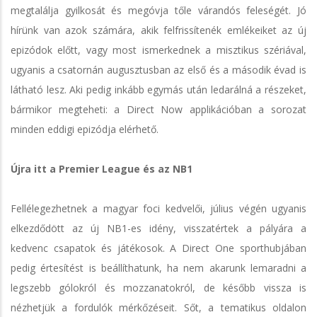
megtalálja gyilkosát és megóvja tőle várandós feleségét. Jó
hírünk van azok számára, akik felfrissítenék emlékeiket az új
epizódok előtt, vagy most ismerkednek a misztikus szériával,
ugyanis a csatornán augusztusban az első és a második évad is
látható lesz. Aki pedig inkább egymás után ledarálná a részeket,
bármikor megteheti: a Direct Now applikációban a sorozat
minden eddigi epizódja elérhető.
Újra itt a Premier League és az NB1
Fellélegezhetnek a magyar foci kedvelői, július végén ugyanis
elkezdődött az új NB1-es idény, visszatértek a pályára a
kedvenc csapatok és játékosok. A Direct One sporthubjában
pedig értesítést is beállíthatunk, ha nem akarunk lemaradni a
legszebb gólokról és mozzanatokról, de később vissza is
nézhetjük a fordulók mérkőzéseit. Sőt, a tematikus oldalon