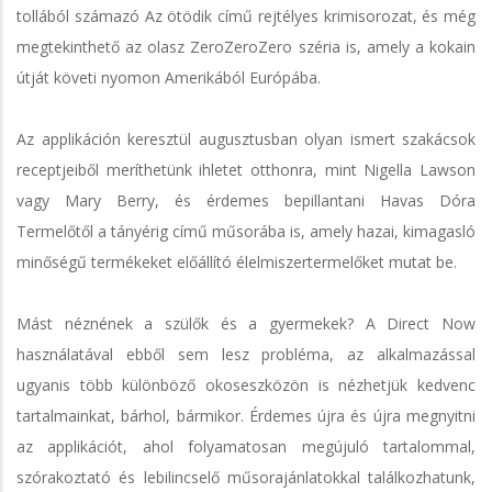
tollából számazó Az ötödik című rejtélyes krimisorozat, és még
megtekinthető az olasz ZeroZeroZero széria is, amely a kokain
útját követi nyomon Amerikából Európába.
Az applikáción keresztül augusztusban olyan ismert szakácsok
receptjeiből meríthetünk ihletet otthonra, mint Nigella Lawson
vagy Mary Berry, és érdemes bepillantani Havas Dóra
Termelőtől a tányérig című műsorába is, amely hazai, kimagasló
minőségű termékeket előállító élelmiszertermelőket mutat be.
Mást néznének a szülők és a gyermekek? A Direct Now
használatával ebből sem lesz probléma, az alkalmazással
ugyanis több különböző okoseszközön is nézhetjük kedvenc
tartalmainkat, bárhol, bármikor. Érdemes újra és újra megnyitni
az applikációt, ahol folyamatosan megújuló tartalommal,
szórakoztató és lebilincselő műsorajánlatokkal találkozhatunk,