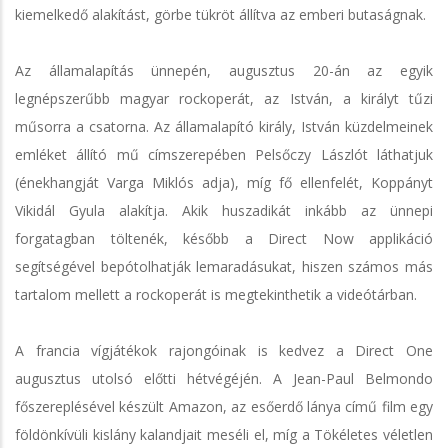
kiemelkedő alakítást, görbe tükröt állítva az emberi butaságnak.
Az államalapítás ünnepén, augusztus 20-án az egyik
legnépszerűbb magyar rockoperát, az István, a királyt tűzi
műsorra a csatorna. Az államalapító király, István küzdelmeinek
emléket állító mű címszerepében Pelsőczy Lászlót láthatjuk
(énekhangját Varga Miklós adja), míg fő ellenfelét, Koppányt
Vikidál Gyula alakítja. Akik huszadikát inkább az ünnepi
forgatagban töltenék, később a Direct Now applikáció
segítségével bepótolhatják lemaradásukat, hiszen számos más
tartalom mellett a rockoperát is megtekinthetik a videótárban.
A francia vígjátékok rajongóinak is kedvez a Direct One
augusztus utolsó előtti hétvégéjén. A Jean-Paul Belmondo
főszereplésével készült Amazon, az esőerdő lánya című film egy
földönkívüli kislány kalandjait meséli el, míg a Tökéletes véletlen