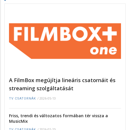
A FilmBox megújítja lineáris csatornáit és
streaming szolgáltatását
/
2026-05-13
TV CSATORNÁK
Friss, trendi és változatos formában tér vissza a
MusicMix
/
2026-02-25
TV CSATORNÁK