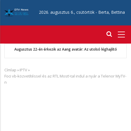
Ugrás
a
2026. augusztus 6., csütörtök -
Berta, Bettina
tartalomra
Fő
navigáció
Augusztus 22-én érkezik az Aang avatár: Az utolsó léghajlító
Címlap
»
IPTV
»
Morzsa
Foci vb-közvetítéssel és az RTL Most!-tal indul a nyár a Telenor MyTV-
n