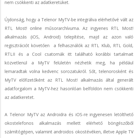
nem csökkenti az adatkeretüket.
Újdonság, hogy a Telenor MyTV-be integrálva elérhetővé vált az
RTL Most! online műsorarchívuma. Az ingyenes RTL Most!
alkalmazás (iOS, Android) telepítése, majd az azon való
regisztrációt követően a felhasználók az RTL Klub, RTL Gold,
RTLII és a Cool csatornák itt található korábbi tartalmait
közvetlenül a MyTV felületén nézhetik meg, ha például
lemaradtak volna kedvenc sorozatukról. Sőt, telenorosként és
MyTV előfizetőként az RTL Most! alkalmazás által generált
adatforgalom a MyTV-hez hasonlóan belföldön nem csökkenti
az adatkeretet.
A Telenor MyTV az Androidra és iOS-re ingyenesen letölthető
okostelefonos alkalmazás mellett elérhető böngészőből
számítógépen, valamint androidos okostévéken, illetve Apple TV