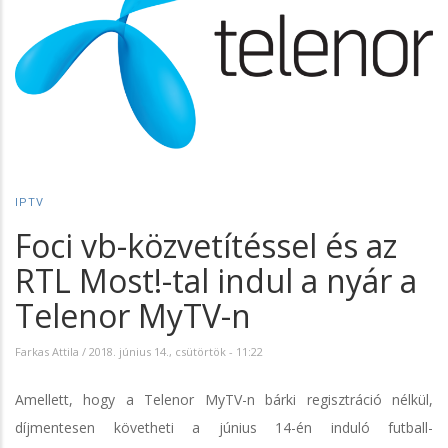
IPTV
Foci vb-közvetítéssel és az
RTL Most!-tal indul a nyár a
Telenor MyTV-n
Farkas Attila
/
2018. június 14., csütörtök - 11:22
Amellett, hogy a Telenor MyTV-n bárki regisztráció nélkül,
díjmentesen követheti a június 14-én induló futball-