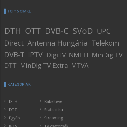
TOP15 CÍMKE
DTH
OTT
DVB-C
SVoD
UPC
Direct
Antenna Hungária
Telekom
DVB-T
IPTV
DigiTV
NMHH
MinDig TV
DTT
MinDig TV Extra
MTVA
KATEGÓRIÁK
DTH
Kábeltévé
DTT
Statisztika
Egyéb
Streaming
IPTV
TV csatornák