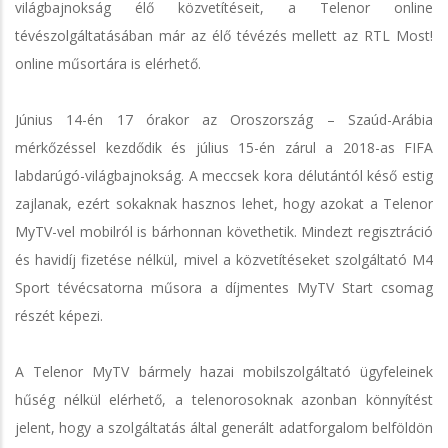
világbajnokság élő közvetítéseit, a Telenor online
tévészolgáltatásában már az élő tévézés mellett az RTL Most!
online műsortára is elérhető.
Június 14-én 17 órakor az Oroszország – Szaúd-Arábia
mérkőzéssel kezdődik és július 15-én zárul a 2018-as FIFA
labdarúgó-világbajnokság. A meccsek kora délutántól késő estig
zajlanak, ezért sokaknak hasznos lehet, hogy azokat a Telenor
MyTV-vel mobilról is bárhonnan követhetik. Mindezt regisztráció
és havidíj fizetése nélkül, mivel a közvetítéseket szolgáltató M4
Sport tévécsatorna műsora a díjmentes MyTV Start csomag
részét képezi.
A Telenor MyTV bármely hazai mobilszolgáltató ügyfeleinek
hűség nélkül elérhető, a telenorosoknak azonban könnyítést
jelent, hogy a szolgáltatás által generált adatforgalom belföldön