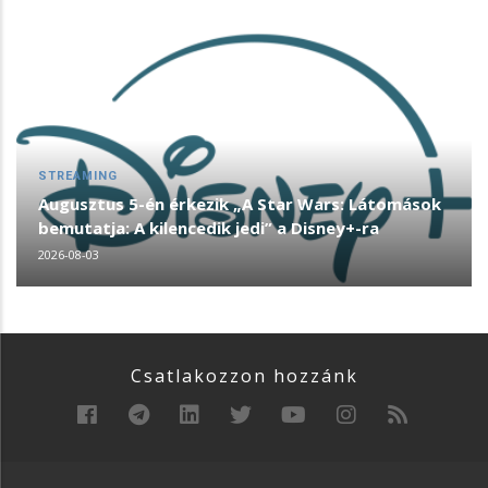
STREAMING
Augusztus 5-én érkezik „A Star Wars: Látomások
bemutatja: A kilencedik jedi” a Disney+-ra
2026-08-03
Csatlakozzon hozzánk