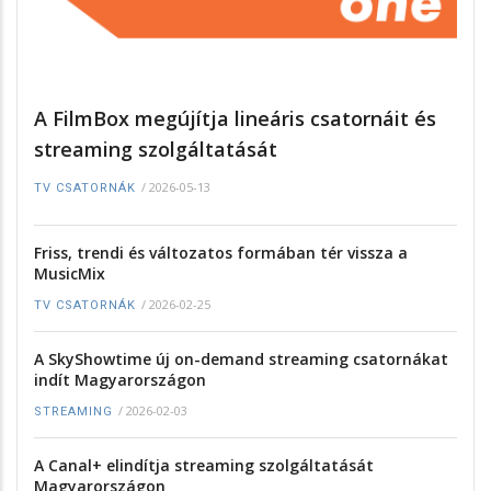
A FilmBox megújítja lineáris csatornáit és
streaming szolgáltatását
/
2026-05-13
TV CSATORNÁK
Friss, trendi és változatos formában tér vissza a
MusicMix
/
2026-02-25
TV CSATORNÁK
A SkyShowtime új on-demand streaming csatornákat
indít Magyarországon
/
2026-02-03
STREAMING
A Canal+ elindítja streaming szolgáltatását
Magyarországon