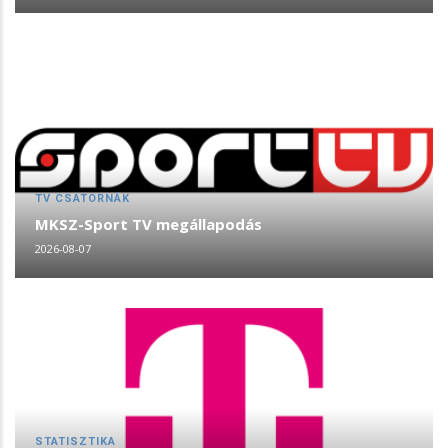
TV CSATORNÁK
MKSZ-Sport TV megállapodás
2026-08-07
STATISZTIKA