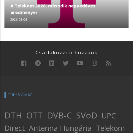
A Telekom 2026. második negyedéves
eredményei
2026-08-06
Csatlakozzon hozzánk
TOP15 CÍMKE
DTH
OTT
DVB-C
SVoD
UPC
Direct
Antenna Hungária
Telekom