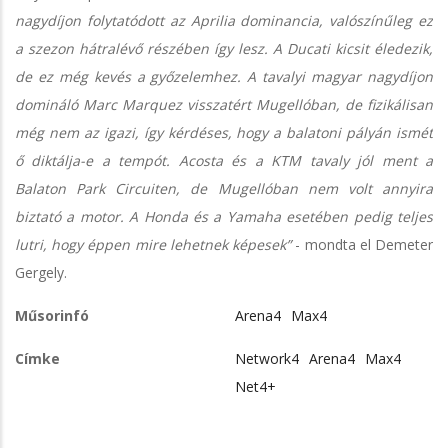
nagydíjon folytatódott az Aprilia dominancia, valószínűleg ez
a szezon hátralévő részében így lesz. A Ducati kicsit éledezik,
de ez még kevés a győzelemhez. A tavalyi magyar nagydíjon
domináló Marc Marquez visszatért Mugellóban, de fizikálisan
még nem az igazi, így kérdéses, hogy a balatoni pályán ismét
ő diktálja-e a tempót. Acosta és a KTM tavaly jól ment a
Balaton Park Circuiten, de Mugellóban nem volt annyira
biztató a motor. A Honda és a Yamaha esetében pedig teljes
lutri, hogy éppen mire lehetnek képesek”
- mondta el Demeter
Gergely.
Műsorinfó
Arena4
Max4
Címke
Network4
Arena4
Max4
Net4+