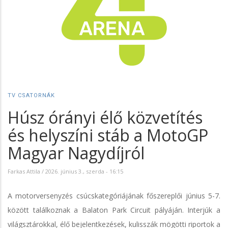
TV CSATORNÁK
Húsz órányi élő közvetítés
és helyszíni stáb a MotoGP
Magyar Nagydíjról
Farkas Attila
/
2026. június 3., szerda - 16:15
A motorversenyzés csúcskategóriájának főszereplői június 5-7.
között találkoznak a Balaton Park Circuit pályáján. Interjúk a
világsztárokkal, élő bejelentkezések, kulisszák mögötti riportok a