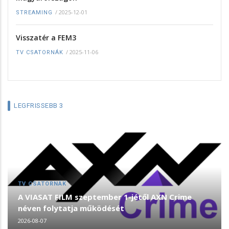
/
2025-12-01
STREAMING
Visszatér a FEM3
/
2025-11-06
TV CSATORNÁK
LEGFRISSEBB 3
TV CSATORNÁK
A VIASAT FILM szeptember 1-jétől AXN Crime
néven folytatja működését
2026-08-07