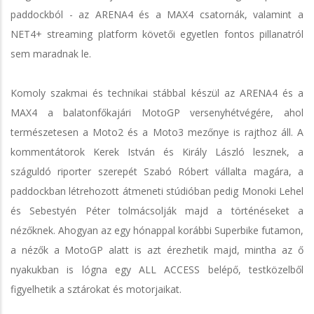
paddockból - az ARENA4 és a MAX4 csatornák, valamint a
NET4+ streaming platform követői egyetlen fontos pillanatról
sem maradnak le.
Komoly szakmai és technikai stábbal készül az ARENA4 és a
MAX4 a balatonfőkajári MotoGP versenyhétvégére, ahol
természetesen a Moto2 és a Moto3 mezőnye is rajthoz áll. A
kommentátorok Kerek István és Király László lesznek, a
száguldó riporter szerepét Szabó Róbert vállalta magára, a
paddockban létrehozott átmeneti stúdióban pedig Monoki Lehel
és Sebestyén Péter tolmácsolják majd a történéseket a
nézőknek. Ahogyan az egy hónappal korábbi Superbike futamon,
a nézők a MotoGP alatt is azt érezhetik majd, mintha az ő
nyakukban is lógna egy ALL ACCESS belépő, testközelből
figyelhetik a sztárokat és motorjaikat.