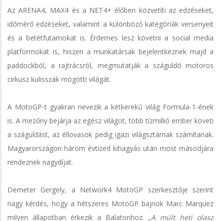
Az ARENA4, MAX4 és a NET4+ élőben közvetíti az edzéseket,
időmérő edzéseket, valamint a különböző kategóriák versenyeit
és a betétfutamokat is. Érdemes lesz követni a social media
platformokat is, hiszen a munkatársak bejelentkeznek majd a
paddockból, a rajtrácsról, megmutatják a száguldó motoros
cirkusz kulisszák mögötti világát.
A MotoGP-t gyakran nevezik a kétkerekű világ Formula-1-ének
is. A mezőny bejárja az egész világot, több tízmillió ember követi
a száguldást, az éllovasok pedig igazi világsztárnak számítanak.
Magyarországon három évtized kihagyás után most másodjára
rendeznek nagydíjat.
Demeter Gergely, a Network4 MotoGP szerkesztője szerint
nagy kérdés, hogy a hétszeres MotoGP bajnok Marc Marquez
milyen állapotban érkezik a Balatonhoz.
„A múlt heti olasz