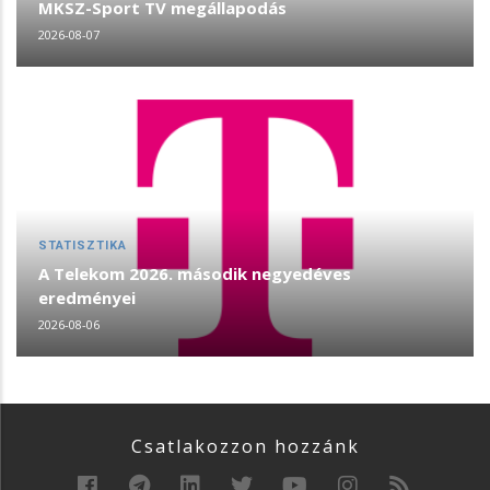
MKSZ-Sport TV megállapodás
2026-08-07
STATISZTIKA
A Telekom 2026. második negyedéves
eredményei
2026-08-06
Csatlakozzon hozzánk