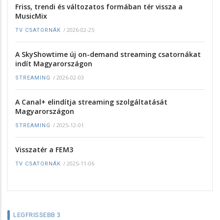
Friss, trendi és változatos formában tér vissza a
MusicMix
/
2026-02-25
TV CSATORNÁK
A SkyShowtime új on-demand streaming csatornákat
indít Magyarországon
/
2026-02-03
STREAMING
A Canal+ elindítja streaming szolgáltatását
Magyarországon
/
2025-12-01
STREAMING
Visszatér a FEM3
/
2025-11-06
TV CSATORNÁK
LEGFRISSEBB 3