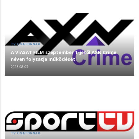
TV CSATORNÁK
A VIASAT FILM szeptember 1-jétől AXN Crime
néven folytatja működését
2026-08-07
TV CSATORNÁK