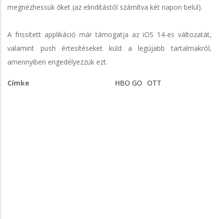
megnézhessük őket (az elindítástól számítva két napon belül).
A frissített applikáció már támogatja az iOS 14-es változatát,
valamint push értesítéseket küld a legújabb tartalmakról,
amennyiben engedélyezzük ezt.
Címke
HBO GO
OTT