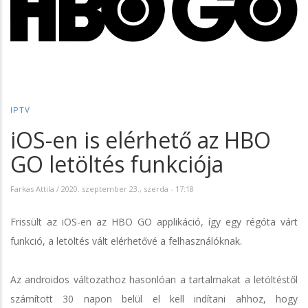
IPTV
iOS-en is elérhető az HBO
GO letöltés funkciója
Farkas Attila
/
2020. szeptember 23., szerda - 17:18
Frissült az iOS-en az HBO GO applikáció, így egy régóta várt
funkció, a letöltés vált elérhetővé a felhasználóknak.
Az androidos változathoz hasonlóan a tartalmakat a letöltéstől
számított 30 napon belül el kell indítani ahhoz, hogy