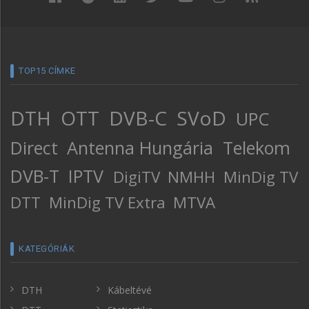
TOP15 CÍMKE
DTH
OTT
DVB-C
SVoD
UPC
Direct
Antenna Hungária
Telekom
DVB-T
IPTV
DigiTV
NMHH
MinDig TV
DTT
MinDig TV Extra
MTVA
KATEGÓRIÁK
DTH
Kábeltévé