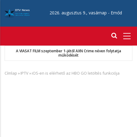
Ugrás
a
2026. augusztus 9., vasárnap -
Emőd
tartalomra
Fő
navigáció
A VIASAT FILM szeptember 1-jétől AXN Crime néven folytatja
működését
Címlap
»
IPTV
»
iOS-en is elérhető az HBO GO letöltés funkciója
Morzsa