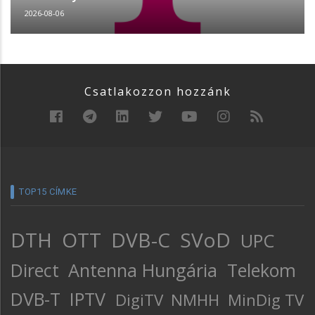
2026-08-06
Csatlakozzon hozzánk
TOP15 CÍMKE
DTH
OTT
DVB-C
SVoD
UPC
Direct
Antenna Hungária
Telekom
DVB-T
IPTV
DigiTV
NMHH
MinDig TV