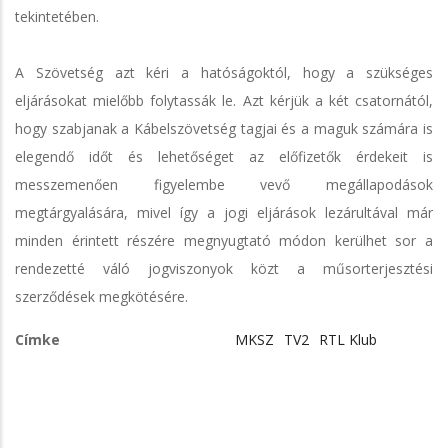
tekintetében.
A Szövetség azt kéri a hatóságoktól, hogy a szükséges
eljárásokat mielőbb folytassák le. Azt kérjük a két csatornától,
hogy szabjanak a Kábelszövetség tagjai és a maguk számára is
elegendő időt és lehetőséget az előfizetők érdekeit is
messzemenően figyelembe vevő megállapodások
megtárgyalására, mivel így a jogi eljárások lezárultával már
minden érintett részére megnyugtató módon kerülhet sor a
rendezetté váló jogviszonyok közt a műsorterjesztési
szerződések megkötésére.
Címke
MKSZ
TV2
RTL Klub