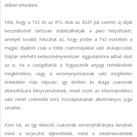
időben értesíteni.
Félő, hogy a TV2 és az RTL Klub az ÁSZF-jük szerinti új díjak
beszedésével tartósan stabilizálhatják a piaci helyzetüket,
amelyet tovább fokozhat az, hogy jövőre a TV2 esetében a
magas díjakból csak a többi csatornájukkal való árukapcsolás
folytán elérhető kedvezményrendszer. Aggodalomra adhat okot
az is, ha a szolgáltatók a fogyasztóik anyagi terhelésének
megkímélése, vagy a versenynyomásnak való megfelelés
érdekében más népszer, így értékes és drága csatornák
eltávolítására kényszerülnének, mivel ezzel az információkhoz
való minél szélesebb körű hozzájutásának alkotmányos joga
sérülhet.
Ezen túl, az így kikerülő csatornák versenyhátrányba kerülnek
mind a terjesztői díjbevételek, mind a reklámbevételeik