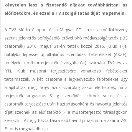
kénytelen lesz a fizetendő díjakat továbbhárítani az
előfizetőkre, és ezzel a TV szolgáltatás díját megemelni.
A TV2 Média Csoport és a Magyar RTL, mint a médiatörvény
szerint jelenetős befolyásoló erővel bíró médiaszolgáltatók (JBE
csatornák) 2016. május 31-én tették közzé 2016. július 1-jei
hatályba lépéssel új általános szerződési feltételeiket (ÁSZF),
amelyek a műsorterjesztők (szolgáltatók) számára TV2 és az
RTL Klub műsorai terjesztésére vonatkozó feltételeket
tartalmazzák. A két csatorna a legkedvezőbb feltételeket úgy
állapították meg, hogy azok kizárólag akkor elérhetőek, ha a
terjesztők augusztus 31-ig szerződést kötnek velük, és a
csatornák terjesztése után háztartásonként és havonta jelentős
díjat szednek az előfizetőktől – a műsorterjesztő táraságokon
keresztül. Az egy háztartásra eső havi díj maximuma akár a 740
Ft-ot is meghaladhatja.