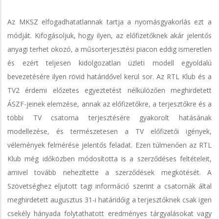
Az MKSZ elfogadhatatlannak tartja a nyomásgyakorlás ezt a
módját. Kifogásoljuk, hogy ilyen, az előfizetőknek akár jelentős
anyagi terhet okozó, a műsorterjesztési piacon eddig ismeretlen
és ezért teljesen kidolgozatlan üzleti modell egyoldalú
bevezetésére ilyen rövid határidővel kerül sor. Az RTL Klub és a
TV2 érdemi előzetes egyeztetést nélkülözően meghirdetett
ÁSZF-jeinek elemzése, annak az előfizetőkre, a terjesztőkre és a
többi TV csatorna terjesztésére gyakorolt hatásának
modellezése, és természetesen a TV előfizetői igények,
vélemények felmérése jelentős feladat. Ezen túlmenően az RTL
Klub még időközben módosította is a szerződéses feltételeit,
amivel tovább nehezítette a szerződések megkötését. A
Szövetséghez eljutott tagi információ szerint a csatornák által
meghirdetett augusztus 31-i határidőig a terjesztőknek csak igen
csekély hányada folytathatott eredményes tárgyalásokat vagy