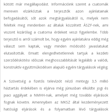
kötött már megállapodást. Információink szerint a csatornák
mereven elzárkóztak a terjesztők azon ajánlatainak
befogadásától, sőt azok megtárgyalásától is, melyek nem
feleltek meg mindenben az általuk közzétett ÁSZF-nek, ami
viszont kizárólag a csatorna érdekeit veszi figyelembe. Több
terjesztő is arról számolt be, hogy egyéni ajánlatukra eddig még
választ sem kaptak, vagy minden módosító javaslatukat
elutasították. Emiatt elengedhetetlennek tartjuk a kezdeti
szerződéskötési időszak meghosszabbítását legalább a valódi,
konstruktív együttműködésen alapuló egyéni tárgyalások végéig.
A Szövetség a fizetős televíziót néző mintegy 3,5 millió
háztartás érdekében is eljárva még júniusban elküldte jogi és
piaci aggályait a NMHH-nak, amelyet még további eljárások
fognak követni. Amennyiben az MKSZ által kezdeményezett
hatósági eljárások és a folyamatban lévő tárgyalások