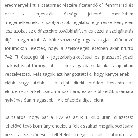
eredményeként a csatornák részére fizetendő díj fennmarad és
ezzel a terjesztők költségei jelentős mértékben
megemelkednek, a szolgáltatók legalább egy része kénytelen
lesz azokat az előfizetőkre továbbhárítani és ezzel a szolgáltatás
díját megemelni. A kábelszövetség egyes tagjai különböző
fórumokon jelezték, hogy a szélsőséges esetben akár bruttó
742 Ft összegű új – jogszabályalkotással és piacszabályozói
inaktivitással támogatott - teher a gazdálkodásukat alapjaiban
veszélyezteti. Más tagok azt hangoztatták, hogy kénytelenek –
előbb vagy utóbb – a díjat direkt módon beszedni az
előfizetőktől a két csatorna számára; ez az előfizetőik számára
nyilvánvalóan magasabb TV előfizetési díjat jelent.
Sajnálatos, hogy bár a TV2 és az RTL Klub utáni díjfizetést
lehetővé tevő kormányrendelet a felek szabad megállapodására
bízza a szerződéses feltételeit, mégis a két csatorna ezt