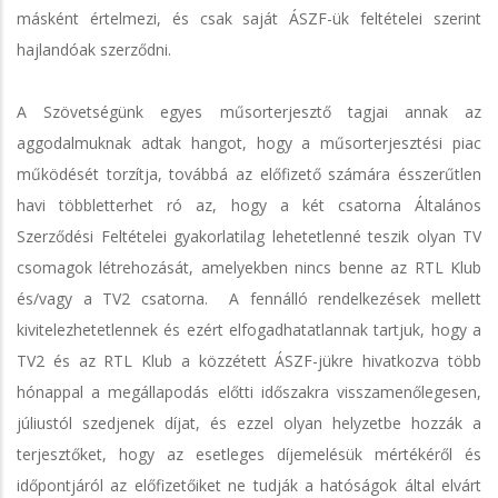
másként értelmezi, és csak saját ÁSZF-ük feltételei szerint
hajlandóak szerződni.
A Szövetségünk egyes műsorterjesztő tagjai annak az
aggodalmuknak adtak hangot, hogy a műsorterjesztési piac
működését torzítja, továbbá az előfizető számára ésszerűtlen
havi többletterhet ró az, hogy a két csatorna Általános
Szerződési Feltételei gyakorlatilag lehetetlenné teszik olyan TV
csomagok létrehozását, amelyekben nincs benne az RTL Klub
és/vagy a TV2 csatorna. A fennálló rendelkezések mellett
kivitelezhetetlennek és ezért elfogadhatatlannak tartjuk, hogy a
TV2 és az RTL Klub a közzétett ÁSZF-jükre hivatkozva több
hónappal a megállapodás előtti időszakra visszamenőlegesen,
júliustól szedjenek díjat, és ezzel olyan helyzetbe hozzák a
terjesztőket, hogy az esetleges díjemelésük mértékéről és
időpontjáról az előfizetőiket ne tudják a hatóságok által elvárt