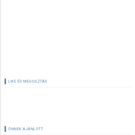
LIKE ÉS MEGOSZTÁS
ÖNNEK AJÁNLOTT