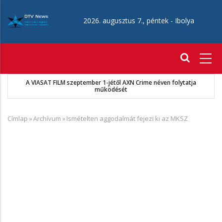
Ugrás
a
2026. augusztus 7., péntek -
Ibolya
tartalomra
Fő
navigáció
MKSZ-Sport TV megállapodás
Címlap
»
Archívum
»
Ismételten aggodalmát fejezi ki az MKSZ
Morzsa