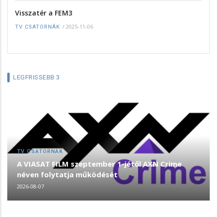
Visszatér a FEM3
/
2025-11-06
TV CSATORNÁK
LEGFRISSEBB 3
TV CSATORNÁK
A VIASAT FILM szeptember 1-jétől AXN Crime
néven folytatja működését
2026-08-07