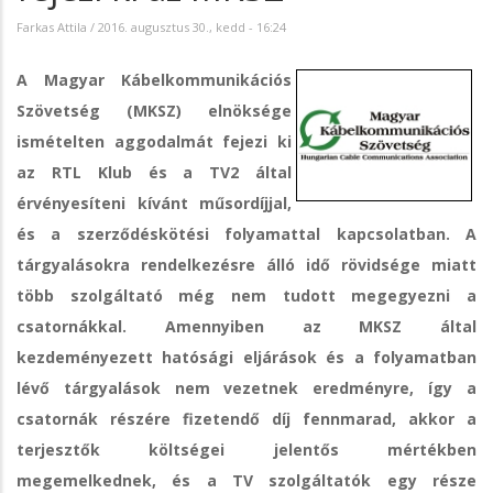
Farkas Attila
/
2016. augusztus 30., kedd - 16:24
A Magyar Kábelkommunikációs
Szövetség (MKSZ) elnöksége
ismételten aggodalmát fejezi ki
az RTL Klub és a TV2 által
érvényesíteni kívánt műsordíjjal,
és a szerződéskötési folyamattal kapcsolatban. A
tárgyalásokra rendelkezésre álló idő rövidsége miatt
több szolgáltató még nem tudott megegyezni a
csatornákkal. Amennyiben az MKSZ által
kezdeményezett hatósági eljárások és a folyamatban
lévő tárgyalások nem vezetnek eredményre, így a
csatornák részére fizetendő díj fennmarad, akkor a
terjesztők költségei jelentős mértékben
megemelkednek, és a TV szolgáltatók egy része