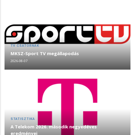
TV CSATORNÁK
MKSZ-Sport TV megállapodás
2026-08-07
STATISZTIKA
A Telekom 2026. második negyedéves
eredményei