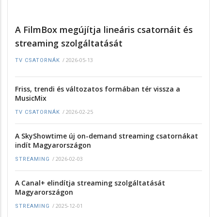
A FilmBox megújítja lineáris csatornáit és
streaming szolgáltatását
/
2026-05-13
TV CSATORNÁK
Friss, trendi és változatos formában tér vissza a
MusicMix
/
2026-02-25
TV CSATORNÁK
A SkyShowtime új on-demand streaming csatornákat
indít Magyarországon
/
2026-02-03
STREAMING
A Canal+ elindítja streaming szolgáltatását
Magyarországon
/
2025-12-01
STREAMING