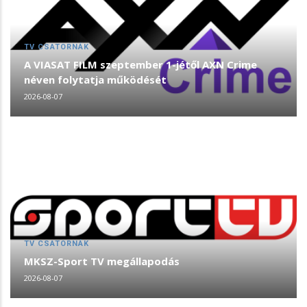
TV CSATORNÁK
A VIASAT FILM szeptember 1-jétől AXN Crime
néven folytatja működését
2026-08-07
TV CSATORNÁK
MKSZ-Sport TV megállapodás
2026-08-07