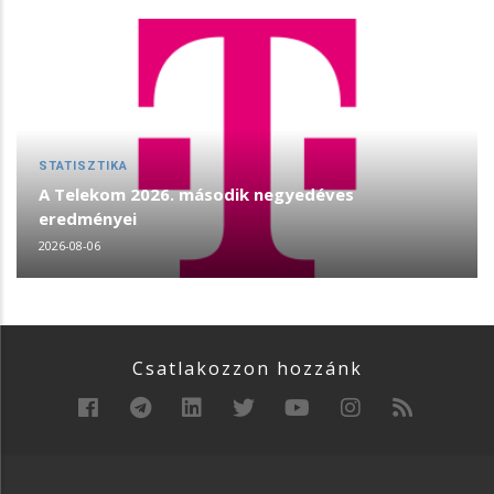
STATISZTIKA
A Telekom 2026. második negyedéves
eredményei
2026-08-06
Csatlakozzon hozzánk