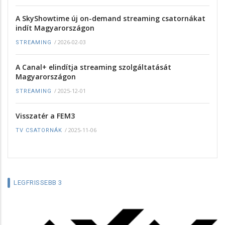
A SkyShowtime új on-demand streaming csatornákat
indít Magyarországon
/
2026-02-03
STREAMING
A Canal+ elindítja streaming szolgáltatását
Magyarországon
/
2025-12-01
STREAMING
Visszatér a FEM3
/
2025-11-06
TV CSATORNÁK
LEGFRISSEBB 3