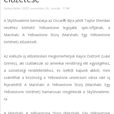
Farkas Attila
/
2025. november 26., szerda - 17:48
A SkyShowtime bemutatja az Oscar®-díjra jelölt Taylor Sheridan
nevéhez köthető Yellowstone legújabb spin-offjának, a
Marshals: A Yellowstone Story (Marshals: Egy Yellowstone
történet) előzetesét.
Az exkluzív új előzetesben megismerhetjük Kayce Duttont (Luke
Grimes), aki csatlakozik az amerikai rendőrség elit egységéhez,
a szövetségi rendőrbírókhoz, és ízelítőt kapunk abból, mire
számíthat a közönség a Yellowstone univerzum várva várt új
fejezetétől. A Marshals: A Yellowstone Story (Marshals: Egy
Yellowstone történet) hamarosan megérkezik a SkyShowtime-
ra.
A Marshals: A Yellowstone Story (Marshals: Egy Yellowstone