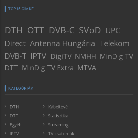
TOP15 CÍMKE
DTH
OTT
DVB-C
SVoD
UPC
Direct
Antenna Hungária
Telekom
DVB-T
IPTV
DigiTV
NMHH
MinDig TV
DTT
MinDig TV Extra
MTVA
KATEGÓRIÁK
DTH
Kábeltévé
DTT
Statisztika
Egyéb
Streaming
IPTV
TV csatornák