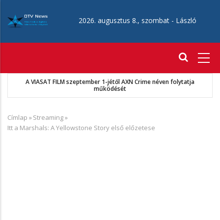
Ugrás
a
2026. augusztus 8., szombat -
László
tartalomra
Fő
navigáció
ja
MKSZ-Sport TV megállapodás
Címlap
»
Streaming
»
Morzsa
Itt a Marshals: A Yellowstone Story első előzetese