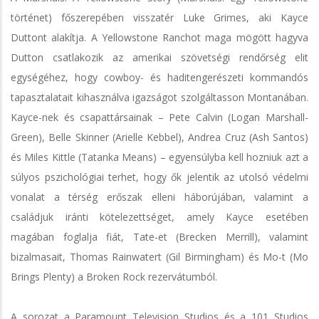
történet) főszerepében visszatér Luke Grimes, aki Kayce
Duttont alakítja. A Yellowstone Ranchot maga mögött hagyva
Dutton csatlakozik az amerikai szövetségi rendőrség elit
egységéhez, hogy cowboy- és haditengerészeti kommandós
tapasztalatait kihasználva igazságot szolgáltasson Montanában.
Kayce-nek és csapattársainak – Pete Calvin (Logan Marshall-
Green), Belle Skinner (Arielle Kebbel), Andrea Cruz (Ash Santos)
és Miles Kittle (Tatanka Means) – egyensúlyba kell hozniuk azt a
súlyos pszichológiai terhet, hogy ők jelentik az utolsó védelmi
vonalat a térség erőszak elleni háborújában, valamint a
családjuk iránti kötelezettséget, amely Kayce esetében
magában foglalja fiát, Tate-et (Brecken Merrill), valamint
bizalmasait, Thomas Rainwatert (Gil Birmingham) és Mo-t (Mo
Brings Plenty) a Broken Rock rezervátumból.
A sorozat a Paramount Television Studios és a 101 Studios