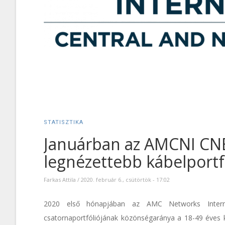
STATISZTIKA
Januárban az AMCNI CNE 
legnézettebb kábelportf
Farkas Attila
/
2020. február 6., csütörtök - 17:02
2020 első hónapjában az AMC Networks Intern
csatornaportfóliójának közönségaránya a 18-49 éves k