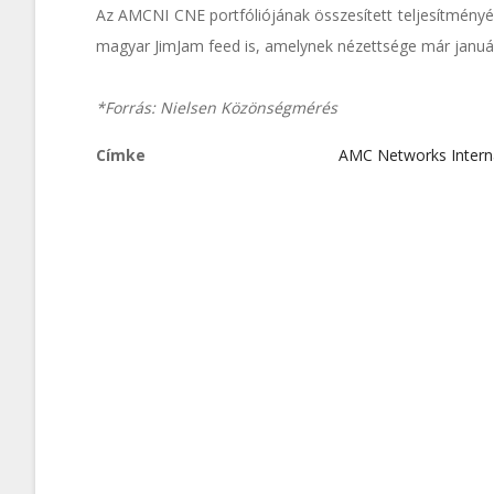
Az AMCNI CNE portfóliójának összesített teljesítményéh
magyar JimJam feed is, amelynek nézettsége már januá
*Forrás: Nielsen Közönségmérés
Címke
AMC Networks Intern