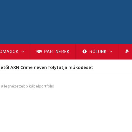
OMAGOK
PARTNEREK
RÓLUNK
jétől AXN Crime néven folytatja működését
 a legnézettebb kábelportfólió