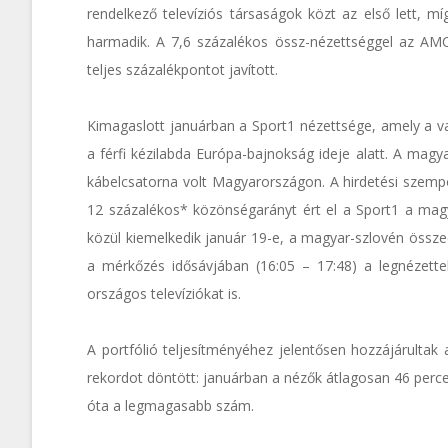
rendelkező televíziós társaságok közt az első lett,
harmadik. A 7,6 százalékos össz-nézettséggel az AM
teljes százalékpontot javított.
Kimagaslott januárban a Sport1 nézettsége, amely a va
a férfi kézilabda Európa-bajnokság ideje alatt. A mag
kábelcsatorna volt Magyarországon. A hirdetési szemp
12 százalékos* közönségarányt ért el a Sport1 a magy
közül kiemelkedik január 19-e, a magyar-szlovén össz
a mérkőzés idősávjában (16:05 – 17:48) a legnézette
országos televíziókat is.
A portfólió teljesítményéhez jelentősen hozzájárultak
rekordot döntött: januárban a nézők átlagosan 46 per
óta a legmagasabb szám.