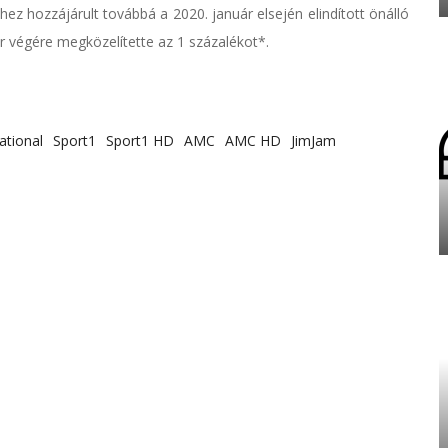
ez hozzájárult továbbá a 2020. január elsején elindított önálló
r végére megközelítette az 1 százalékot*.
ational
Sport1
Sport1 HD
AMC
AMC HD
JimJam