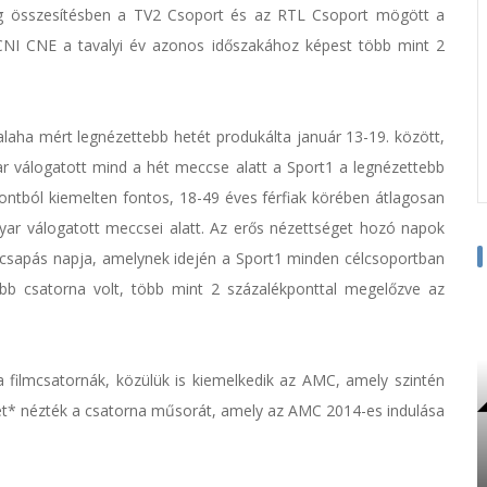
 míg összesítésben a TV2 Csoport és az RTL Csoport mögött a
CNI CNE a tavalyi év azonos időszakához képest több mint 2
laha mért legnézettebb hetét produkálta január 13-19. között,
yar válogatott mind a hét meccse alatt a Sport1 a legnézettebb
ontból kiemelten fontos, 18-49 éves férfiak körében átlagosan
ar válogatott meccsei alatt. Az erős nézettséget hozó napok
ecsapás napja, amelynek idején a Sport1 minden célcsoportban
bb csatorna volt, több mint 2 százalékponttal megelőzve az
 a filmcsatornák, közülük is kiemelkedik az AMC, amely szintén
cet* nézték a csatorna műsorát, amely az AMC 2014-es indulása