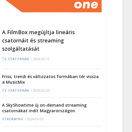
A FilmBox megújítja lineáris
csatornáit és streaming
szolgáltatását
/
2026-05-13
TV CSATORNÁK
Friss, trendi és változatos formában tér vissza
a MusicMix
/
2026-02-25
TV CSATORNÁK
A SkyShowtime új on-demand streaming
csatornákat indít Magyarországon
/
2026-02-03
STREAMING