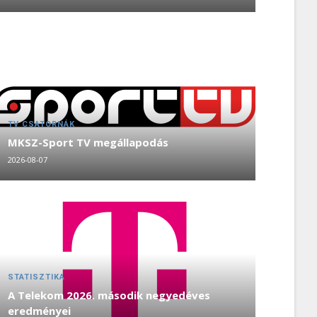
TV CSATORNÁK
MKSZ-Sport TV megállapodás
2026-08-07
STATISZTIKA
A Telekom 2026. második negyedéves
eredményei