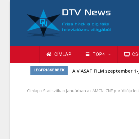
Ugrás
a
tartalomra
Fő
CÍMLAP
TOP4
CS
navigáció
A VIASAT FILM szeptember 1-
LEGFRISSEBBEK
Címlap
»
Statisztika
»
Januárban az AMCNI CNE porfóliója lett
Morzsa