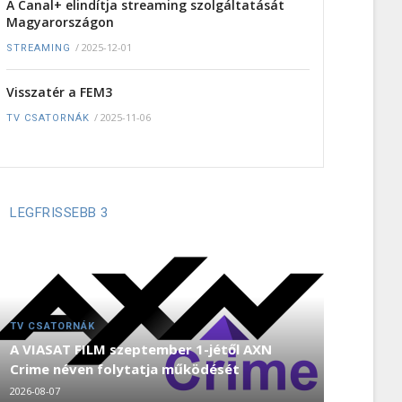
A Canal+ elindítja streaming szolgáltatását
Magyarországon
/
2025-12-01
STREAMING
Visszatér a FEM3
/
2025-11-06
TV CSATORNÁK
LEGFRISSEBB 3
TV CSATORNÁK
A VIASAT FILM szeptember 1-jétől AXN
Crime néven folytatja működését
2026-08-07