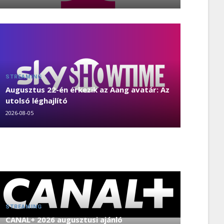
STREAMING
Augusztus 22-én érkezik az Aang avatár: Az
utolsó léghajlító
2026-08-05
STREAMING
CANAL+ 2026 augusztusi ajánló