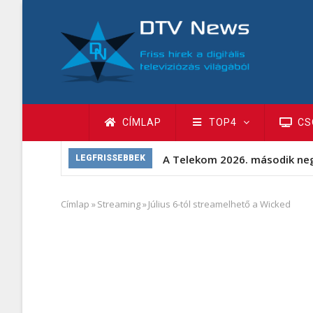
Ugrás
a
tartalomra
Fő
CÍMLAP
TOP4
CS
navigáció
A Telekom 2026. második ne
LEGFRISSEBBEK
Címlap
»
Streaming
»
Július 6-tól streamelhető a Wicked
Morzsa