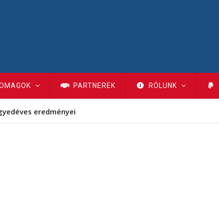
OMAGOK
PARTNEREK
RÓLUNK
gyedéves eredményei