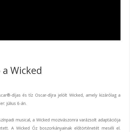
ő a Wicked
r®-díjas és tíz Oscar-díjra jelölt Wicked, amely kizárólag a
: július 6-án.
 színpadi musical, a Wicked mozivászonra varázsolt adaptációja
etett. A Wicked Óz boszorkányainak előtörténetét meséli el.