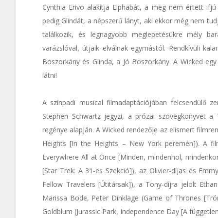
Cynthia Erivo alakítja Elphabát, a meg nem értett ifj
pedig Glindát, a népszerű lányt, aki ekkor még nem tudj
találkozik, és legnagyobb meglepetésükre mély ba
varázslóval, útjaik elválnak egymástól. Rendkívüli kal
Boszorkány és Glinda, a Jó Boszorkány. A Wicked egy 
látni!
A színpadi musical filmadaptációjában felcsendülő 
Stephen Schwartz jegyzi, a prózai szövegkönyvet a
regénye alapján. A Wicked rendezője az elismert filmren
Heights [In the Heights – New York peremén]). A film
Everywhere All at Once [Minden, mindenhol, mindenkor]
[Star Trek: A 31-es Szekció]), az Olivier-díjas és Emmy
Fellow Travelers [Útitársak]), a Tony-díjra jelölt E
Marissa Bode, Peter Dinklage (Game of Thrones [Tróno
Goldblum (Jurassic Park, Independence Day [A független