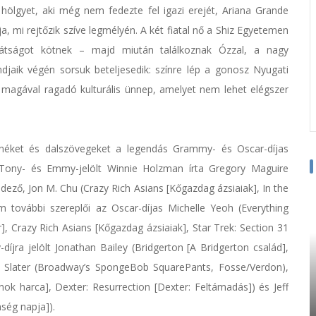
ú hölgyet, aki még nem fedezte fel igazi erejét, Ariana Grande
a, mi rejtőzik szíve legmélyén. A két fiatal nő a Shiz Egyetemen
rátságot kötnek – majd miután találkoznak Ózzal, a nagy
andjaik végén sorsuk beteljesedik: színre lép a gonosz Nyugati
magával ragadó kulturális ünnep, amelyet nem lehet elégszer
zenéket és dalszövegeket a legendás Grammy- és Oscar-díjas
 Tony- és Emmy-jelölt Winnie Holzman írta Gregory Maguire
dező, Jon M. Chu (Crazy Rich Asians [Kőgazdag ázsiaiak], In the
 további szereplői az Oscar-díjas Michelle Yeoh (Everything
, Crazy Rich Asians [Kőgazdag ázsiaiak], Star Trek: Section 31
-díjra jelölt Jonathan Bailey (Bridgerton [A Bridgerton család],
than Slater (Broadway’s SpongeBob SquarePants, Fosse/Verdon),
k harca], Dexter: Resurrection [Dexter: Feltámadás]) és Jeff
ség napja]).