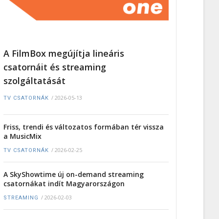
A FilmBox megújítja lineáris
csatornáit és streaming
szolgáltatását
/
2026-05-13
TV CSATORNÁK
Friss, trendi és változatos formában tér vissza
a MusicMix
/
2026-02-25
TV CSATORNÁK
A SkyShowtime új on-demand streaming
csatornákat indít Magyarországon
/
2026-02-03
STREAMING