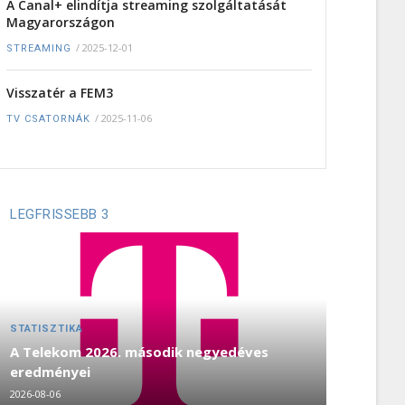
A Canal+ elindítja streaming szolgáltatását
Magyarországon
/
2025-12-01
STREAMING
Visszatér a FEM3
/
2025-11-06
TV CSATORNÁK
LEGFRISSEBB 3
STATISZTIKA
A Telekom 2026. második negyedéves
eredményei
2026-08-06