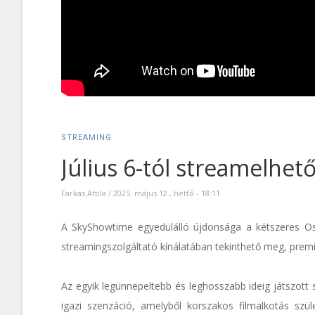
STREAMING
Július 6-tól streamelhet
Farkas Attila
/
2025. május 12., hétfő - 18:11
A SkyShowtime egyedülálló újdonsága a kétszeres Osca
streamingszolgáltató kínálatában tekinthető meg, premier
Az egyik legünnepeltebb és leghosszabb ideig játszott
igazi szenzáció, amelyből korszakos filmalkotás szül