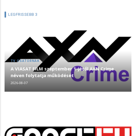
LEGFRISSEBB 3
TV CSATORNÁK
A VIASAT FILM szeptember 1-jétől AXN Crime
néven folytatja működését
2026-08-07