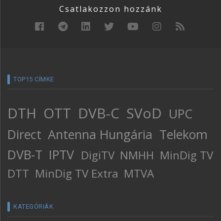
Csatlakozzon hozzánk
TOP15 CÍMKE
DTH
OTT
DVB-C
SVoD
UPC
Direct
Antenna Hungária
Telekom
DVB-T
IPTV
DigiTV
NMHH
MinDig TV
DTT
MinDig TV Extra
MTVA
KATEGÓRIÁK