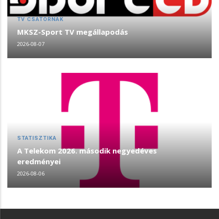
TV CSATORNÁK
MKSZ-Sport TV megállapodás
2026-08-07
STATISZTIKA
A Telekom 2026. második negyedéves
eredményei
2026-08-06