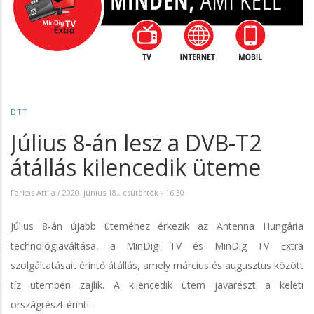
DTT
Július 8-án lesz a DVB-T2
átállás kilencedik üteme
Farkas Attila
/
2020. június 18., csütörtök - 16:30
Július 8-án újabb üteméhez érkezik az Antenna Hungária
technológiaváltása, a MinDig TV és MinDig TV Extra
szolgáltatásait érintő átállás, amely március és augusztus között
tíz ütemben zajlik. A kilencedik ütem javarészt a keleti
országrészt érinti.