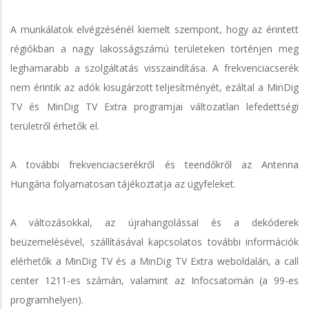
A munkálatok elvégzésénél kiemelt szempont, hogy az érintett
régiókban a nagy lakosságszámú területeken történjen meg
leghamarabb a szolgáltatás visszaindítása. A frekvenciacserék
nem érintik az adók kisugárzott teljesítményét, ezáltal a MinDig
TV és MinDig TV Extra programjai változatlan lefedettségi
területről érhetők el.
A további frekvenciacserékről és teendőkről az Antenna
Hungária folyamatosan tájékoztatja az ügyfeleket.
A változásokkal, az újrahangolással és a dekóderek
beüzemelésével, szállításával kapcsolatos további információk
elérhetők a MinDig TV és a MinDig TV Extra weboldalán, a call
center 1211-es számán, valamint az Infocsatornán (a 99-es
programhelyen).