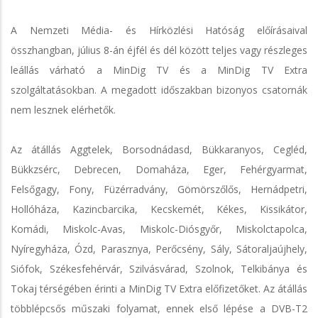
A Nemzeti Média- és Hírközlési Hatóság előírásaival
összhangban, július 8-án éjfél és dél között teljes vagy részleges
leállás várható a MinDig TV és a MinDig TV Extra
szolgáltatásokban. A megadott időszakban bizonyos csatornák
nem lesznek elérhetők.
Az átállás Aggtelek, Borsodnádasd, Bükkaranyos, Cegléd,
Bükkzsérc, Debrecen, Domaháza, Eger, Fehérgyarmat,
Felsőgagy, Fony, Füzérradvány, Gömörszőlős, Hernádpetri,
Hollóháza, Kazincbarcika, Kecskemét, Kékes, Kissikátor,
Komádi, Miskolc-Avas, Miskolc-Diósgyőr, Miskolctapolca,
Nyíregyháza, Ózd, Parasznya, Perőcsény, Sály, Sátoraljaújhely,
Siófok, Székesfehérvár, Szilvásvárad, Szolnok, Telkibánya és
Tokaj térségében érinti a MinDig TV Extra előfizetőket. Az átállás
többlépcsős műszaki folyamat, ennek első lépése a DVB-T2