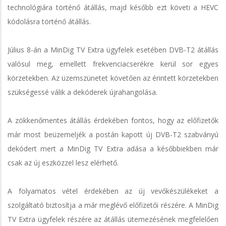
technológiára történő átállás, majd később ezt követi a HEVC
kódolásra történő átállás.
Július 8-án a MinDig TV Extra ügyfelek esetében DVB-T2 átállás
valósul meg, emellett frekvenciacserékre kerül sor egyes
körzetekben. Az üzemszünetet követően az érintett körzetekben
szükségessé válik a dekóderek újrahangolása.
A zökkenőmentes átállás érdekében fontos, hogy az előfizetők
már most beüzemeljék a postán kapott új DVB-T2 szabványú
dekódert mert a MinDig TV Extra adása a későbbiekben már
csak az új eszközzel lesz elérhető.
A folyamatos vétel érdekében az új vevőkészülékeket a
szolgáltató biztosítja a már meglévő előfizetői részére. A MinDig
TV Extra ügyfelek részére az átállás ütemezésének megfelelően