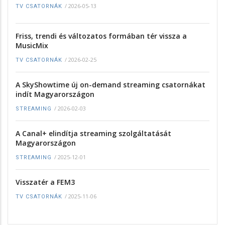
/
2026-05-13
TV CSATORNÁK
Friss, trendi és változatos formában tér vissza a
MusicMix
/
2026-02-25
TV CSATORNÁK
A SkyShowtime új on-demand streaming csatornákat
indít Magyarországon
/
2026-02-03
STREAMING
A Canal+ elindítja streaming szolgáltatását
Magyarországon
/
2025-12-01
STREAMING
Visszatér a FEM3
/
2025-11-06
TV CSATORNÁK