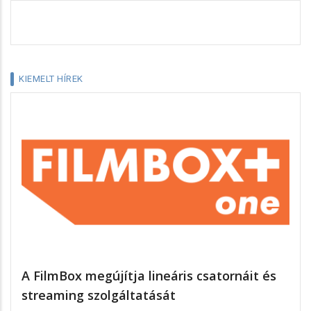
KIEMELT HÍREK
A FilmBox megújítja lineáris csatornáit és
streaming szolgáltatását