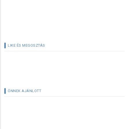
LIKE ÉS MEGOSZTÁS
ÖNNEK AJÁNLOTT