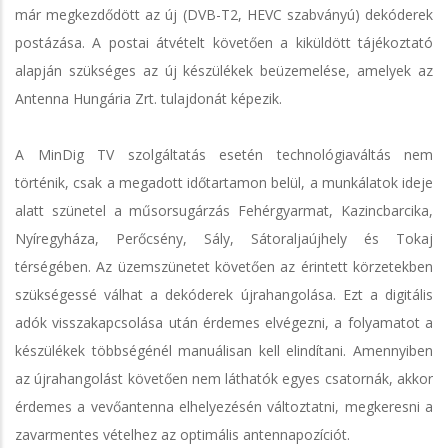
már megkezdődött az új (DVB-T2, HEVC szabványú) dekóderek
postázása. A postai átvételt követően a kiküldött tájékoztató
alapján szükséges az új készülékek beüzemelése, amelyek az
Antenna Hungária Zrt. tulajdonát képezik.
A MinDig TV szolgáltatás esetén technológiaváltás nem
történik, csak a megadott időtartamon belül, a munkálatok ideje
alatt szünetel a műsorsugárzás Fehérgyarmat, Kazincbarcika,
Nyíregyháza, Perőcsény, Sály, Sátoraljaújhely és Tokaj
térségében. Az üzemszünetet követően az érintett körzetekben
szükségessé válhat a dekóderek újrahangolása. Ezt a digitális
adók visszakapcsolása után érdemes elvégezni, a folyamatot a
készülékek többségénél manuálisan kell elindítani. Amennyiben
az újrahangolást követően nem láthatók egyes csatornák, akkor
érdemes a vevőantenna elhelyezésén változtatni, megkeresni a
zavarmentes vételhez az optimális antennapozíciót.