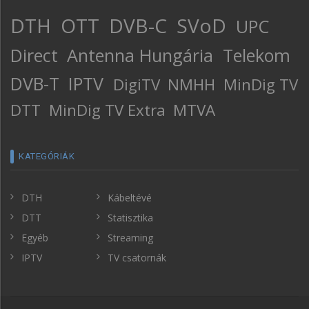
DTH
OTT
DVB-C
SVoD
UPC
Direct
Antenna Hungária
Telekom
DVB-T
IPTV
DigiTV
NMHH
MinDig TV
DTT
MinDig TV Extra
MTVA
KATEGÓRIÁK
DTH
Kábeltévé
DTT
Statisztika
Egyéb
Streaming
IPTV
TV csatornák