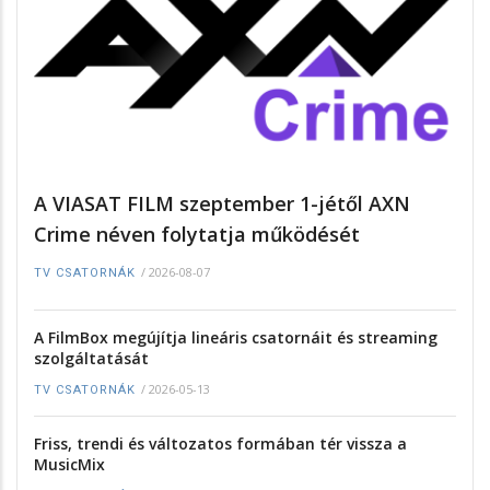
A VIASAT FILM szeptember 1-jétől AXN
Crime néven folytatja működését
/
2026-08-07
TV CSATORNÁK
A FilmBox megújítja lineáris csatornáit és streaming
szolgáltatását
/
2026-05-13
TV CSATORNÁK
Friss, trendi és változatos formában tér vissza a
MusicMix