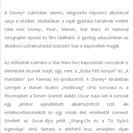
A Disney+ számtalan sikeres, világszerte népszerű alkotással
várja a nézőket. Kínálatában a saját gyártású tartalmak mellett
több ezer Disney-, Pixar-, Marvel-, Star Wars- és National
Geographic-epizód és film található. A gazdag választékban az
általános szórakoztatást biztosító Star is képviselteti magát.
Az előfizetők számára a Star Wars-hoz kapcsolódó sorozatok is
elérhetőek lesznek majd, úgy, mint a „Boba Fett könyve” és „A
mandalóri” Jon Favreau író–producertől. A Disney+ kínálatban
szerepel a Marvel Studios „Holdlovag” című sorozata is, a
főszerepben a Steven Grantet alakító Oscar Isaac-kel. A sorozat
egy jámbor ajándékbolti alkalmazottról szól, aki
emlékezetkiesésektől és egy másik élet emlékeitől szenved.
Emellett az Oscar-díjra jelölt „Shang-Chi és a Tíz Gyűrű
legendája” című fantasy is elérhető lesz, amelyben olyan