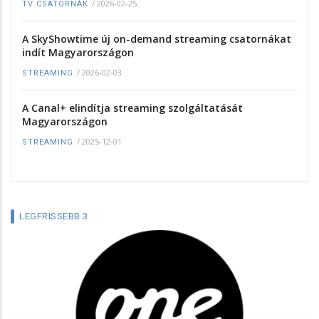
/
2026-02-25
TV CSATORNÁK
A SkyShowtime új on-demand streaming csatornákat
indít Magyarországon
/
2026-02-03
STREAMING
A Canal+ elindítja streaming szolgáltatását
Magyarországon
/
2025-12-01
STREAMING
LEGFRISSEBB 3