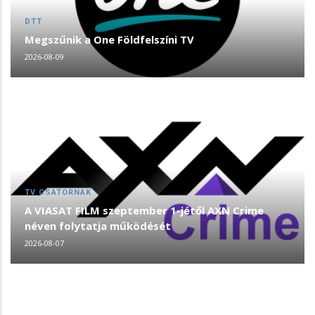
DTT
Megszűnik a One Földfelszíni TV
2026-08-09
TV CSATORNÁK
A VIASAT FILM szeptember 1-jétől AXN Crime
néven folytatja működését
2026-08-07