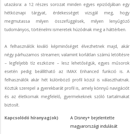
utazásra: a 12 részes sorozat minden egyes epizódjában egy
hétköznapi tárgyat, érdekességet vizsgál meg, hogy
megmutassa milyen összefüggések, milyen lenyűgöző
tudományos, történelmi ismeretek húzódnak meg a háttérben.
A felhasználók kiváló képminőséget élvezhetnek majd, akár
négy párhuzamos streamen; valamint korlátlan számú letöltésre
– legfeljebb tíz eszközre – lesz lehetőségük, egyes műsorok
esetén pedig beállítható az IMAX Enhanced funkció is. A
felhasználók akár hét különböző profil közül is választhatnak.
Köztük szerepel a gyerekbarát profil is, amely könnyű navigációt
és az életkornak megfelelő, gyermekeknek szóló tartalmakat
biztosít.
Kapcsolódó híranyag(ok)
A Disney+ bejelentette
magyarországi indulását