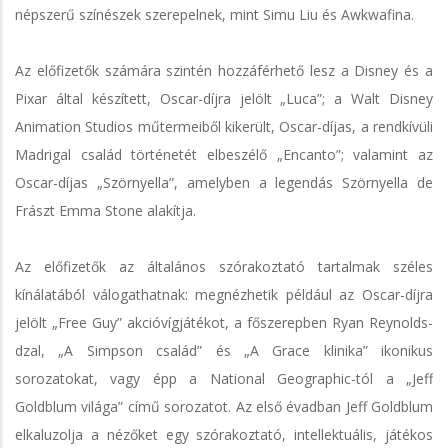
népszerű színészek szerepelnek, mint Simu Liu és Awkwafina.
Az előfizetők számára szintén hozzáférhető lesz a Disney és a
Pixar által készített, Oscar-díjra jelölt „Luca”; a Walt Disney
Animation Studios műtermeiből kikerült, Oscar-díjas, a rendkívüli
Madrigal család történetét elbeszélő „Encanto”; valamint az
Oscar-díjas „Szörnyella”, amelyben a legendás Szörnyella de
Frászt Emma Stone alakítja.
Az előfizetők az általános szórakoztató tartalmak széles
kínálatából válogathatnak: megnézhetik például az Oscar-díjra
jelölt „Free Guy” akcióvígjátékot, a főszerepben Ryan Reynolds-
dzal, „A Simpson család” és „A Grace klinika” ikonikus
sorozatokat, vagy épp a National Geographic-tól a „Jeff
Goldblum világa” című sorozatot. Az első évadban Jeff Goldblum
elkaluzolja a nézőket egy szórakoztató, intellektuális, játékos