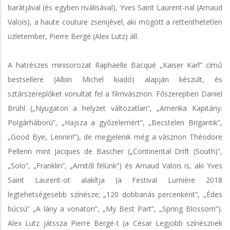
barátjával (és egyben riválisával), Yves Saint Laurent-nal (Arnaud
Valois), a haute couture zsenijével, aki mögött a rettenthetetlen
üzletember, Pierre Bergé (Alex Lutz) áll.
A hatrészes minisorozat Raphaëlle Bacqué „Kaiser Karl” című
bestsellere (Albin Michel kiadó) alapján készült, és
sztárszereplőket vonultat fel a filmvásznon. Főszerepben Daniel
Brühl („Nyugaton a helyzet változatlan”, „Amerika Kapitány:
Polgárháború”, „Hajsza a győzelemért”, „Becstelen Brigantik”,
„Good Bye, Lennin!”), de megjelenik még a vásznon Théodore
Pellerin mint Jacques de Bascher („Continental Drift (South)”,
„Solo”, „Franklin”, „Amitől félünk”) és Arnaud Valois is, aki Yves
Saint Laurent-ot alakítja (a Festival Lumière 2018
legtehetségesebb színésze; „120 dobbanás percenként”, „Édes
búcsú” „A lány a vonaton”, „My Best Part”, „Spring Blossom”).
Alex Lutz játssza Pierre Bergé-t (a César Legjobb színésznek