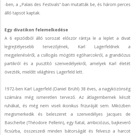
-ben, a „Palais des Festivals”-ban mutatták be, és három perces
álló tapsot kaptak.
Egy divatikon felemelkedése
A 6 epizódból álló sorozat először rántja le a leplet a divat
legrejtélyesebb tervezőjének, Karl Lagerfeldnek a
megjelenéséről, a csillogás mögötti egóharcokról, a grandiózus
partikról és a pusztító szenvedélyekről, amelyek Karl életét
övezték, mielőtt világhíres Lagerfeld lett.
1972-ben Karl Lagerfeld (Daniel Brühl) 38 éves, a nagyközönség
számára még ismeretlen tervező. Az átlagembernek készít
ruhákat, és még nem viseli ikonikus frizuráját sem. Miközben
megismerkedik és beleszeret a szenvedélyes Jacques de
Bascherbe (Théodore Pellerin), egy fiatal, ambiciózus, bajkeverő
ficsúrba, összeszedi minden bátorságát és felveszi a harcot