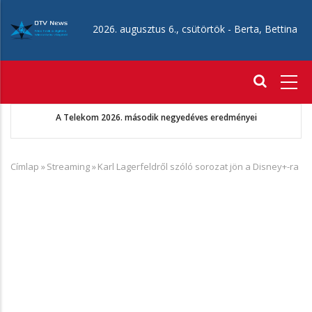
Ugrás
a
2026. augusztus 6., csütörtök -
Berta, Bettina
tartalomra
Fő
navigáció
 második negyedéves eredményei
Augusztus 22-én érkezik az Aan
Címlap
»
Streaming
»
Karl Lagerfeldről szóló sorozat jön a Disney+-ra
Morzsa