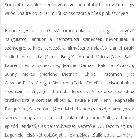
Sorozatfesztiválon versenyen kívül bemutatott sorozatnak egy
valódi „haute couture” miliőt kölcsönzött a híres pink szőnyeg.
Blondie „Heart of Glass” című dala adta meg a fényűző
hangulatot, amikor a nemzetközi színészek bevonultak a
szőnyegre. A híres tervezőt a filmvásznon alakító Daniel Brühl
mellett Alex Lutz (Pierre Bergé), Arnaud Valois (Yves Saint
Laurent) és a színésznők, Jeanne Damas (Paloma Picasso),
Sunnyi Melles (Marlène Dietrich), Chloé Hirschman (Pat
Cleveland) és Giorgia Sinicorni (Carla Fendi) is felvonultak a
rózsaszín szőnyeggel borított lépcsőn. A sztárszereplőkhöz
csatlakozott a sorozat alkotója, Isaure Pisani-Ferry, Raphaëlle
Bacqué, a „Kaiser Karl” (Albin Michel kiadó) szerzője, amelyből a
sorozat adaptációja készült, valamint Jérôme Salle, a három
epizód rendezője és társművészeti vezetője. A „Becoming Karl
Lagerfeld” első két epizódját a tekintélyes „Salle Louis Lumière”