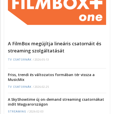
A FilmBox megújítja lineáris csatornáit és
streaming szolgáltatását
/
2026-05-13
TV CSATORNÁK
Friss, trendi és változatos formában tér vissza a
MusicMix
/
2026-02-25
TV CSATORNÁK
A SkyShowtime új on-demand streaming csatornákat
indít Magyarországon
/
2026-02-03
STREAMING