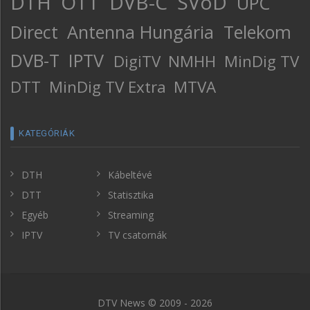
DTH
OTT
DVB-C
SVoD
UPC
Direct
Antenna Hungária
Telekom
DVB-T
IPTV
DigiTV
NMHH
MinDig TV
DTT
MinDig TV Extra
MTVA
KATEGÓRIÁK
DTH
Kábeltévé
DTT
Statisztika
Egyéb
Streaming
IPTV
TV csatornák
DTV News © 2009 - 2026