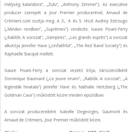
mélység kalandora”, „Zulu”, „Anthony Zimmer”). Az executive
producer szerepét a Jour Premier producerével, Arnaud de
Crémiers-szel osztja meg. A 3., 4. és 5. részt Audrey Estrougo
(„Minden rendben”, „Suprêmes”) rendezte. Isaure Pisani-Ferry
(„Rablók: A sorozat”, „Vampires”, „Les grands esprits”) a sorozat
alkotója Jennifer Have („Unfaithful”, „The Red Band Society”) és
Raphaëlle Bacqué mellett.
Isaure Pisani-Ferry a sorozat vezető írója, társszerzőként
Dominique Baumard („Le Jeune imam”, „Rablók: A sorozat”, „A
legendák hivatala”) Jennifer Have és Nathalie Hertzberg („The
Goldman Case”) működött közre minden epizódban.
A sorozat producereiként Isabelle Degeorges, Gaumont és
Arnaud de Crémiers, Jour Premier működött közre.