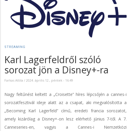
STREAMING
Karl Lagerfeldről szóló
sorozat jön a Disney+-ra
Farkas Attila
/
2024. április 12., péntek - 16:49
Nagy feltűnést keltett a „Croisette” híres lépcsőjén a cannes-i
sorozatfesztivál ideje alatt az a csapat, aki megvalósította a
„Becoming Karl Lagerfeld” című, eredeti francia sorozatot,
amely kizárólag a Disney+-on lesz elérhető június 7-től. A 7.
Canneseries-en, vagyis a Cannes-i Nemzetközi