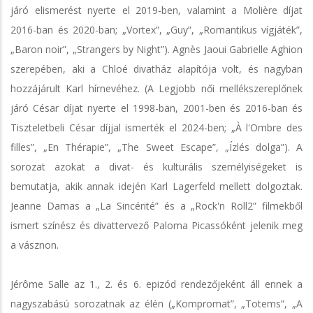
járó elismerést nyerte el 2019-ben, valamint a Molière díjat
2016-ban és 2020-ban; „Vortex”, „Guy”, „Romantikus vígjáték”,
„Baron noir”, „Strangers by Night”). Agnès Jaoui Gabrielle Aghion
szerepében, aki a Chloé divatház alapítója volt, és nagyban
hozzájárult Karl hírnevéhez. (A Legjobb női mellékszereplőnek
járó César díjat nyerte el 1998-ban, 2001-ben és 2016-ban és
Tiszteletbeli César díjjal ismerték el 2024-ben; „À l'Ombre des
filles”, „En Thérapie”, „The Sweet Escape”, „Ízlés dolga”). A
sorozat azokat a divat- és kulturális személyiségeket is
bemutatja, akik annak idején Karl Lagerfeld mellett dolgoztak.
Jeanne Damas a „La Sincérité” és a „Rock'n Roll2” filmekből
ismert színész és divattervező Paloma Picassóként jelenik meg
a vásznon.
Jérôme Salle az 1., 2. és 6. epizód rendezőjeként áll ennek a
nagyszabású sorozatnak az élén („Kompromat”, „Totems”, „A