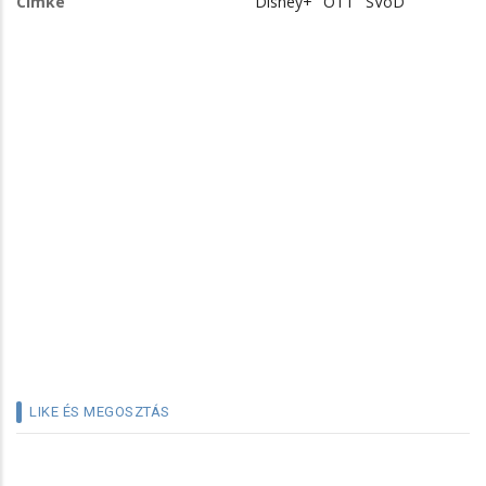
Címke
Disney+
OTT
SVoD
LIKE ÉS MEGOSZTÁS