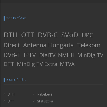
TOP15 CÍMKE
DTH
OTT
DVB-C
SVoD
UPC
Direct
Antenna Hungária
Telekom
DVB-T
IPTV
DigiTV
NMHH
MinDig TV
DTT
MinDig TV Extra
MTVA
KATEGÓRIÁK
DTH
Kábeltévé
DTT
Statisztika