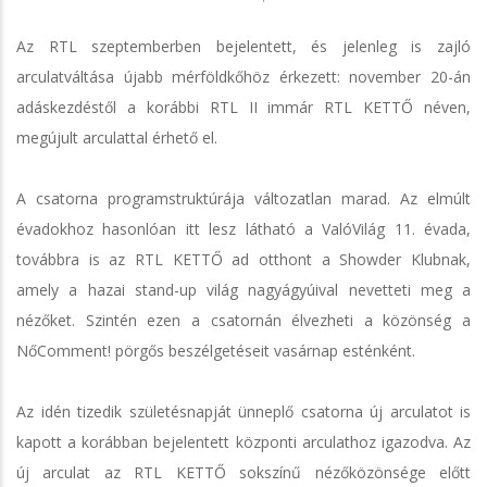
Az RTL szeptemberben bejelentett, és jelenleg is zajló
arculatváltása újabb mérföldkőhöz érkezett: november 20-án
adáskezdéstől a korábbi RTL II immár RTL KETTŐ néven,
megújult arculattal érhető el.
A csatorna programstruktúrája változatlan marad. Az elmúlt
évadokhoz hasonlóan itt lesz látható a ValóVilág 11. évada,
továbbra is az RTL KETTŐ ad otthont a Showder Klubnak,
amely a hazai stand-up világ nagyágyúival nevetteti meg a
nézőket. Szintén ezen a csatornán élvezheti a közönség a
NőComment! pörgős beszélgetéseit vasárnap esténként.
Az idén tizedik születésnapját ünneplő csatorna új arculatot is
kapott a korábban bejelentett központi arculathoz igazodva. Az
új arculat az RTL KETTŐ sokszínű nézőközönsége előtt