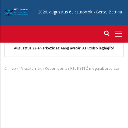
Ugrás
a
2026. augusztus 6., csütörtök -
Berta, Bettina
tartalomra
Fő
navigáció
Augusztus 22-én érkezik az Aang avatár: Az utolsó léghajlító
Címlap
»
TV csatornák
»
Képernyőn az RTL KETTŐ megújult arculata
Morzsa