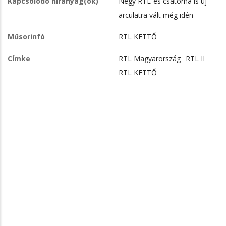
Kapcsolódó híranyag(ok)
Négy RTL-es csatorna is új
arculatra vált még idén
Műsorinfó
RTL KETTŐ
Címke
RTL Magyarország
RTL II
RTL KETTŐ