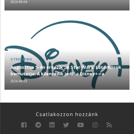
2026-08-04
STREAMING
Augusztus 5-én érkezik „A Star Wars: Látomások
bemutatja: A kilencedik jedi” a Disney+-ra
2026-08-03
Csatlakozzon hozzánk