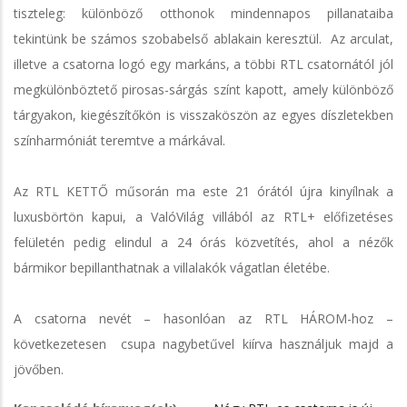
tiszteleg: különböző otthonok mindennapos pillanataiba
tekintünk be számos szobabelső ablakain keresztül. Az arculat,
illetve a csatorna logó egy markáns, a többi RTL csatornától jól
megkülönböztető pirosas-sárgás színt kapott, amely különböző
tárgyakon, kiegészítőkön is visszaköszön az egyes díszletekben
színharmóniát teremtve a márkával.
Az RTL KETTŐ műsorán ma este 21 órától újra kinyílnak a
luxusbörtön kapui, a ValóVilág villából az RTL+ előfizetéses
felületén pedig elindul a 24 órás közvetítés, ahol a nézők
bármikor bepillanthatnak a villalakók vágatlan életébe.
A csatorna nevét – hasonlóan az RTL HÁROM-hoz –
következetesen csupa nagybetűvel kiírva használjuk majd a
jövőben.