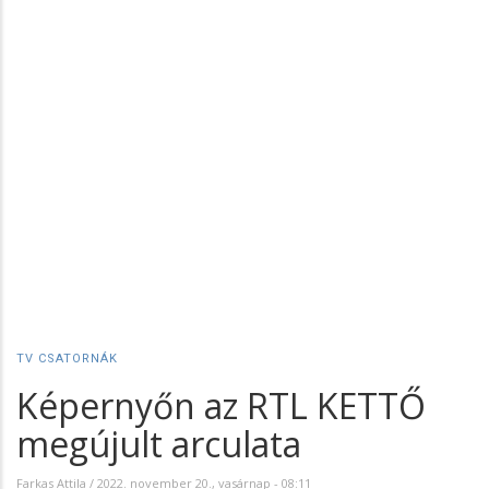
TV CSATORNÁK
Képernyőn az RTL KETTŐ
megújult arculata
Farkas Attila
/
2022. november 20., vasárnap - 08:11