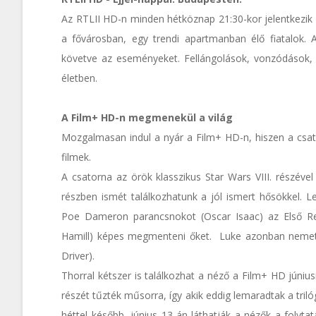
Az RTLII HD-n minden hétköznap 21:30-kor jelentkezik
a fővárosban, egy trendi apartmanban élő fiatalok. 
követve az eseményeket. Fellángolások, vonzódások, i
életben.
A Film+ HD-n megmenekül a világ
Mozgalmasan indul a nyár a Film+ HD-n, hiszen a csa
filmek.
A csatorna az örök klasszikus Star Wars VIII. részéve
részben ismét találkozhatunk a jól ismert hősökkel. Le
Poe Dameron parancsnokot (Oscar Isaac) az Első Re
Hamill) képes megmenteni őket. Luke azonban nemet
Driver).
Thorral kétszer is találkozhat a néző a Film+ HD júniu
részét tűzték műsorra, így akik eddig lemaradtak a triló
héttel később, június 13-án láthatják a nézők a folyta