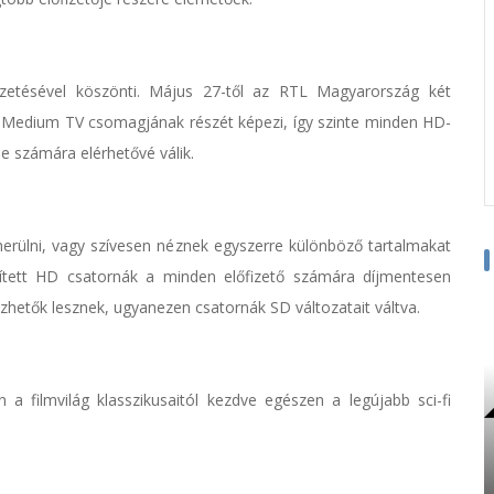
zetésével köszönti. Május 27-től az RTL Magyarország két
t Medium TV csomagjának részét képezi, így szinte minden HD-
e számára elérhetővé válik.
erülni, vagy szívesen néznek egyszerre különböző tartalmakat
ített HD csatornák a minden előfizető számára díjmentesen
zhetők lesznek, ugyanezen csatornák SD változatait váltva.
 a filmvilág klasszikusaitól kezdve egészen a legújabb sci-fi