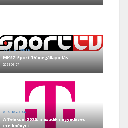
TV CSATORNÁK
MKSZ-Sport TV megállapodás
2026-08-07
STATISZTIKA
A Telekom 2026. második negyedéves
eredményei