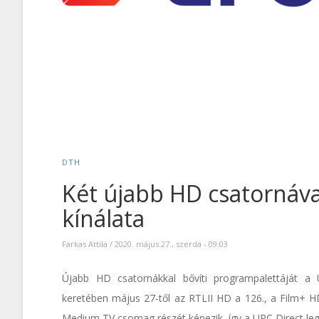
DTH
Két újabb HD csatornáva
kínálata
Farkas Attila
/
2020. május 27., szerda - 09:03
Újabb HD csatornákkal bővíti programpalettáját a
keretében május 27-től az RTLII HD a 126., a Film+ HD
Medium TV csomag részét képezik, így a UPC Direct legt