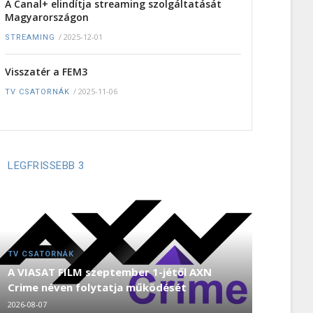
A Canal+ elindítja streaming szolgáltatását
Magyarországon
/
2025-12-01
STREAMING
Visszatér a FEM3
/
2025-11-06
TV CSATORNÁK
LEGFRISSEBB 3
TV CSATORNÁK
A VIASAT FILM szeptember 1-jétől AXN
Crime néven folytatja működését
2026-08-07