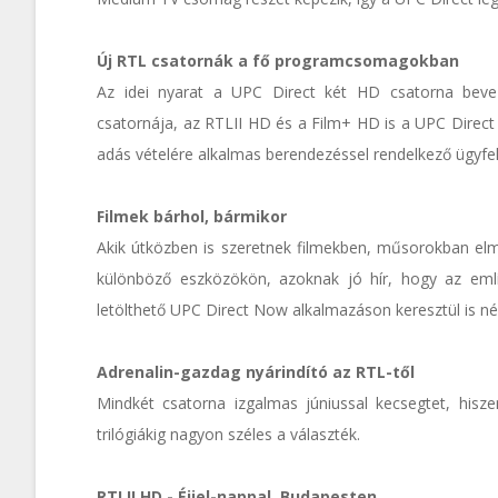
Új RTL csatornák a fő programcsomagokban
Az idei nyarat a UPC Direct két HD csatorna beve
csatornája, az RTLII HD és a Film+ HD is a UPC Direc
adás vételére alkalmas berendezéssel rendelkező ügyfel
Filmek bárhol, bármikor
Akik útközben is szeretnek filmekben, műsorokban elm
különböző eszközökön, azoknak jó hír, hogy az eml
letölthető UPC Direct Now alkalmazáson keresztül is né
Adrenalin-gazdag nyárindító az RTL-től
Mindkét csatorna izgalmas júniussal kecsegtet, hiszen
trilógiákig nagyon széles a választék.
RTLII HD - Éjjel-nappal. Budapesten.