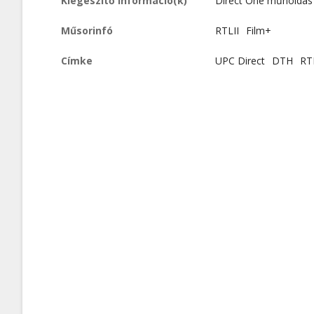
Kiegészítő információ(k)
Direct One műholdas 
Műsorinfó
RTLII
Film+
Címke
UPC Direct
DTH
RTL