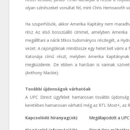
olyan színészeket vonultat fel, mint Chris Hemsworth v
Ha szuperhősök, akkor Amerika Kapitány nem maradhat 
rész Az első bosszúálló címmel, amelyben Amerika K
megállítani a nácik titkos tudományos részlegét, a Hy
vezet. A rajongóknak mindössze egy hetet kell várni a 
Katonája című részt, melyben Amerika Kapitánynak m
megküzdenie. De ebben a harcban is vannak szövets
(Anthony Mackie).
További újdonságok várhatóak
A UPC Direct ügyfeleit hamarosan további újdonság
keretében hamarosan várható még az RTL Most+, az RT
Kapcsolódó híranyag(ok)
Megállapodott a UPC