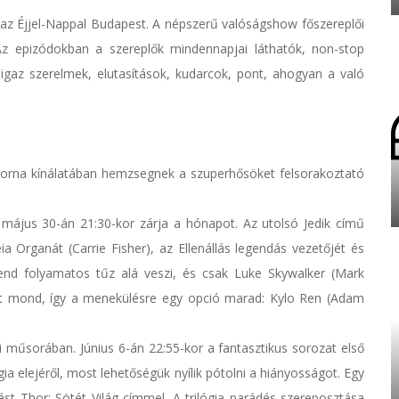
 az Éjjel-Nappal Budapest. A népszerű valóságshow főszereplői
Az epizódokban a szereplők mindennapjai láthatók, non-stop
gaz szerelmek, elutasítások, kudarcok, pont, ahogyan a való
torna kínálatában hemzsegnek a szuperhősöket felsorakoztató
l május 30-án 21:30-kor zárja a hónapot. Az utolsó Jedik című
ia Organát (Carrie Fisher), az Ellenállás legendás vezetőjét és
nd folyamatos tűz alá veszi, és csak Luke Skywalker (Mark
 mond, így a menekülésre egy opció marad: Kylo Ren (Adam
si műsorában. Június 6-án 22:55-kor a fantasztikus sorozat első
gia elejéről, most lehetőségük nyílik pótolni a hiányosságot. Egy
tást Thor: Sötét Világ címmel. A trilógia parádés szereposztása