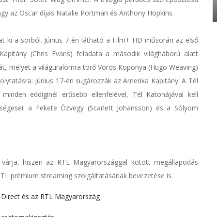
agy az Oscar díjas Natalie Portman és Anthony Hopkins.
ki a sorból. Június 7-én látható a Film+ HD műsorán az első
apitány (Chris Evans) feladata a második világháború alatt
drát, melyet a világuralomra törő Vörös Koponya (Hugo Weaving)
folytatásra: június 17-én sugározzák az Amerika Kapitány: A Tél
inden eddiginél erősebb ellenfelével, Tél Katonájával kell
égesei: a Fekete Özvegy (Scarlett Johansson) és a Sólyom
 várja, hiszen az RTL Magyarországgal kötött megállapodás
L prémium streaming szolgáltatásának bevezetése is.
 Direct és az RTL Magyarország