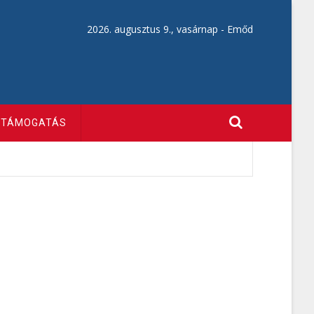
2026. augusztus 9., vasárnap -
Emőd
TÁMOGATÁS