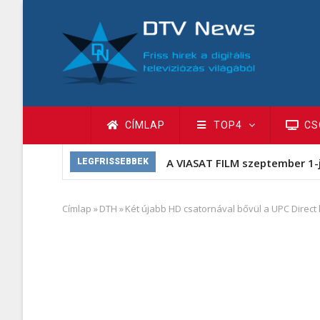
Ugrás
a
tartalomra
Fő
CÍMLAP
TOP4
CS
navigáció
A VIASAT FILM szeptember 1-
LEGFRISSEBBEK
Címlap
»
DTH
»
Két újabb HD csatornával bővül a UPC Direct 
Morzsa