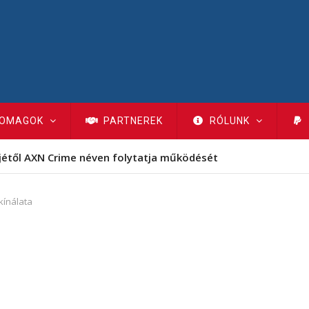
OMAGOK
PARTNEREK
RÓLUNK
jétől AXN Crime néven folytatja működését
kínálata