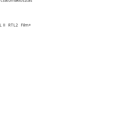
csatornakiosztás
 II
RTL2
Film+