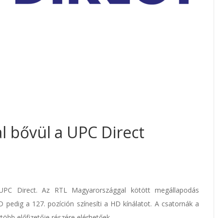
l bővül a UPC Direct
 UPC Direct. Az RTL Magyarországgal kötött megállapodás
 pedig a 127. pozíción színesíti a HD kínálatot. A csatornák a
öbb előfizetője részére elérhetőek.