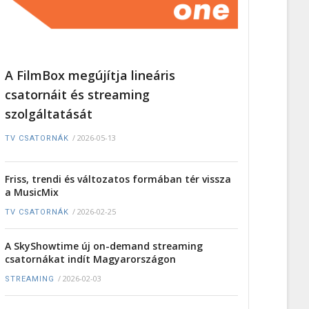
A FilmBox megújítja lineáris
csatornáit és streaming
szolgáltatását
/
2026-05-13
TV CSATORNÁK
Friss, trendi és változatos formában tér vissza
a MusicMix
/
2026-02-25
TV CSATORNÁK
A SkyShowtime új on-demand streaming
csatornákat indít Magyarországon
/
2026-02-03
STREAMING