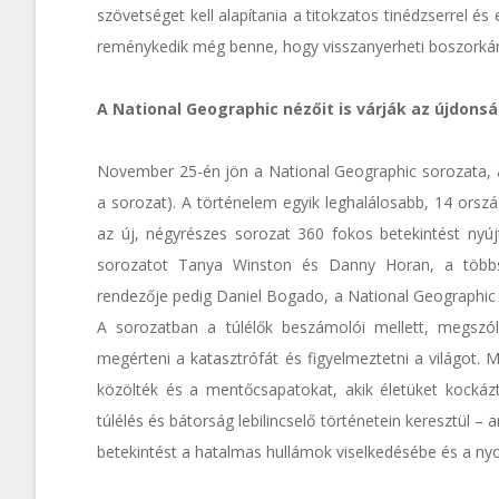
szövetséget kell alapítania a titokzatos tinédzserrel é
reménykedik még benne, hogy visszanyerheti boszorkán
A National Geographic nézőit is várják az újdons
November 25-én jön a National Geographic sorozata,
a sorozat). A történelem egyik leghalálosabb, 14 orszá
az új, négyrészes sorozat 360 fokos betekintést nyúj
sorozatot Tanya Winston és Danny Horan, a többszö
rendezője pedig Daniel Bogado, a National Geographic
A sorozatban a túlélők beszámolói mellett, megszóla
megérteni a katasztrófát és figyelmeztetni a világot. M
közölték és a mentőcsapatokat, akik életüket kock
túlélés és bátorság lebilincselő történetein keresztül 
betekintést a hatalmas hullámok viselkedésébe és a n