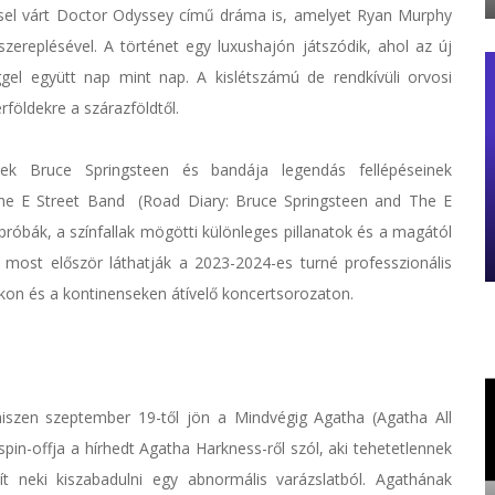
sel várt Doctor Odyssey című dráma is, amelyet Ryan Murphy
zereplésével. A történet egy luxushajón játszódik, ahol az új
el együtt nap mint nap. A kislétszámú de rendkívüli orvosi
rföldekre a szárazföldtől.
nek Bruce Springsteen és bandája legendás fellépéseinek
 The E Street Band (Road Diary: Bruce Springsteen and The E
óbák, a színfallak mögötti különleges pillanatok és a magától
k most először láthatják a 2023-2024-es turné professzionális
ákon és a kontinenseken átívelő koncertsorozaton.
iszen szeptember 19-től jön a Mindvégig Agatha (Agatha All
in-offja a hírhedt Agatha Harkness-ről szól, aki tehetetlennek
ít neki kiszabadulni egy abnormális varázslatból. Agathának