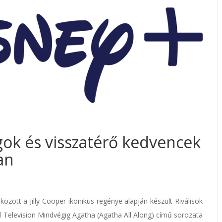
ok és visszatérő kedvencek
an
között a Jilly Cooper ikonikus regénye alapján készült Riválisok
el Television Mindvégig Agatha (Agatha All Along) című sorozata