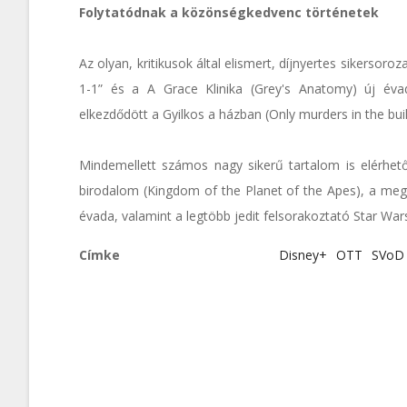
Folytatódnak a közönségkedvenc történetek
Az olyan, kritikusok által elismert, díjnyertes sikersor
1-1” és a A Grace Klinika (Grey's Anatomy) új éva
elkezdődött a Gyilkos a házban (Only murders in the buil
Mindemellett számos nagy sikerű tartalom is elérhet
birodalom (Kingdom of the Planet of the Apes), a me
évada, valamint a legtöbb jedit felsorakoztató Star Wars
Címke
Disney+
OTT
SVoD