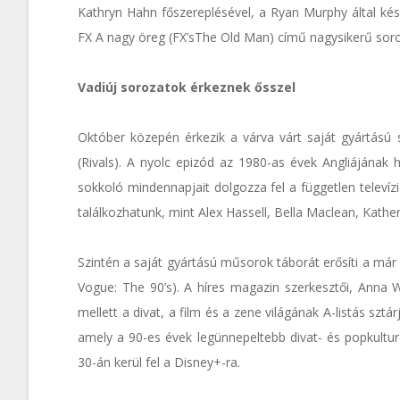
Kathryn Hahn főszereplésével, a Ryan Murphy által kés
FX A nagy öreg (FX’sThe Old Man) című nagysikerű soro
Vadiúj sorozatok érkeznek ősszel
Október közepén érkezik a várva várt saját gyártású 
(Rivals). A nyolc epizód az 1980-as évek Angliájának 
sokkoló mindennapjait dolgozza fel a független televíz
találkozhatunk, mint Alex Hassell, Bella Maclean, Kathe
Szintén a saját gyártású műsorok táborát erősíti a már 
Vogue: The 90’s). A híres magazin szerkesztői, Ann
mellett a divat, a film és a zene világának A-listás sz
amely a 90-es évek legünnepeltebb divat- és popkultur
30-án kerül fel a Disney+-ra.