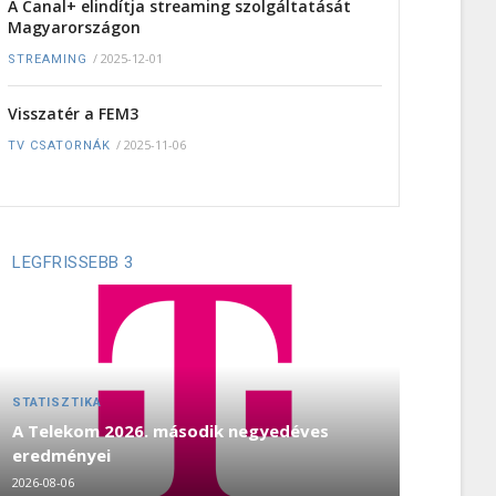
A Canal+ elindítja streaming szolgáltatását
Magyarországon
/
2025-12-01
STREAMING
Visszatér a FEM3
/
2025-11-06
TV CSATORNÁK
LEGFRISSEBB 3
STATISZTIKA
A Telekom 2026. második negyedéves
eredményei
2026-08-06