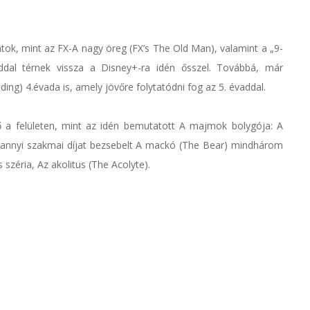
ozatok, mint az FX-A nagy öreg (FX’s The Old Man), valamint a „9-
ddal térnek vissza a Disney+-ra idén ősszel. Továbbá, már
ding) 4.évada is, amely jövőre folytatódni fog az 5. évaddal.
ő a felületen, mint az idén bemutatott A majmok bolygója: A
gannyi szakmai díjat bezsebelt A mackó (The Bear) mindhárom
 széria, Az akolitus (The Acolyte).