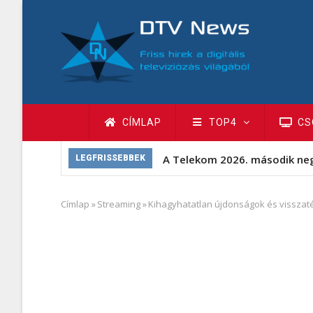
Ugrás
a
tartalomra
Fő
CÍMLAP
TOP4
CS
navigáció
A Telekom 2026. második ne
LEGFRISSEBBEK
Címlap
»
Streaming
»
Kihagyhatatlan újdonságok és visszat
Morzsa