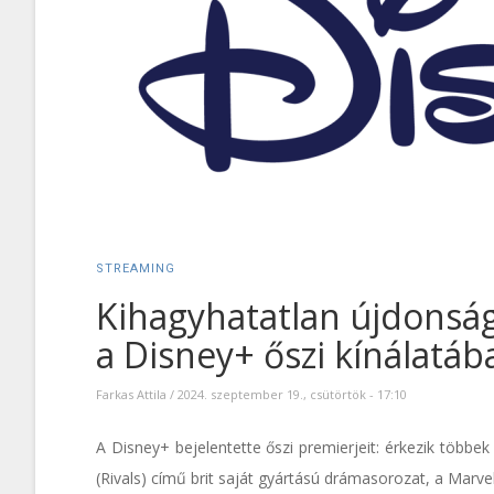
STREAMING
Kihagyhatatlan újdonság
a Disney+ őszi kínálatáb
Farkas Attila
/
2024. szeptember 19., csütörtök - 17:10
A Disney+ bejelentette őszi premierjeit: érkezik többek 
(Rivals) című brit saját gyártású drámasorozat, a Marv