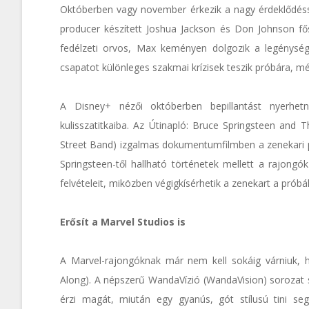
Októberben vagy november érkezik a nagy érdeklődés
producer készített Joshua Jackson és Don Johnson fős
fedélzeti orvos, Max keményen dolgozik a legénységg
csapatot különleges szakmai krízisek teszik próbára, mé
A Disney+ nézői októberben bepillantást nyerhet
kulisszatitkaiba. Az Útinapló: Bruce Springsteen and
Street Band) izgalmas dokumentumfilmben a zenekari pr
Springsteen-től hallható történetek mellett a rajongó
felvételeit, miközben végigkísérhetik a zenekart a prób
Erősít a Marvel Studios is
A Marvel-rajongóknak már nem kell sokáig várniuk, h
Along). A népszerű WandaVízió (WandaVision) sorozat sp
érzi magát, miután egy gyanús, gót stílusú tini seg