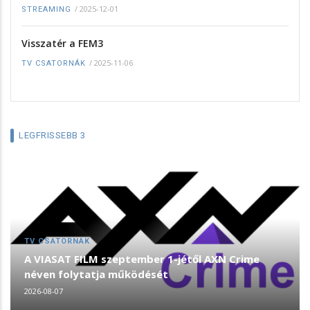
/
2025-12-01
STREAMING
Visszatér a FEM3
/
2025-11-06
TV CSATORNÁK
LEGFRISSEBB 3
TV CSATORNÁK
A VIASAT FILM szeptember 1-jétől AXN Crime
néven folytatja működését
2026-08-07