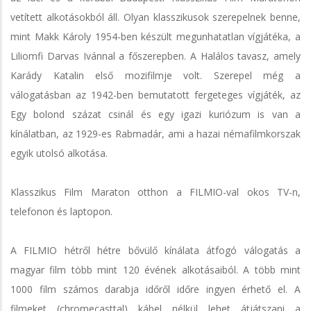
vetített alkotásokból áll. Olyan klasszikusok szerepelnek benne,
mint Makk Károly 1954-ben készült megunhatatlan vígjátéka, a
Liliomfi Darvas Ivánnal a főszerepben. A Halálos tavasz, amely
Karády Katalin első mozifilmje volt. Szerepel még a
válogatásban az 1942-ben bemutatott fergeteges vígjáték, az
Egy bolond százat csinál és egy igazi kuriózum is van a
kínálatban, az 1929-es Rabmadár, ami a hazai némafilmkorszak
egyik utolsó alkotása.
Klasszikus Film Maraton otthon a FILMIO-val okos TV-n,
telefonon és laptopon.
A FILMIO hétről hétre bővülő kínálata átfogó válogatás a
magyar film több mint 120 évének alkotásaiból. A több mint
1000 film számos darabja időről időre ingyen érhető el. A
filmeket (chromecasttal) kábel nélkül lehet átjátszani a