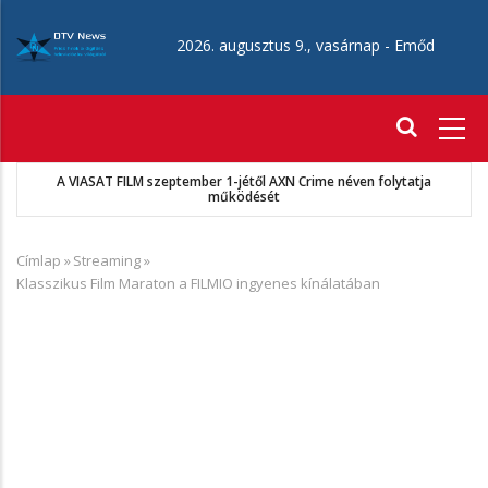
Ugrás
a
2026. augusztus 9., vasárnap -
Emőd
tartalomra
Fő
navigáció
 néven folytatja
MKSZ-Sport TV megállapodás
Címlap
»
Streaming
»
Morzsa
Klasszikus Film Maraton a FILMIO ingyenes kínálatában