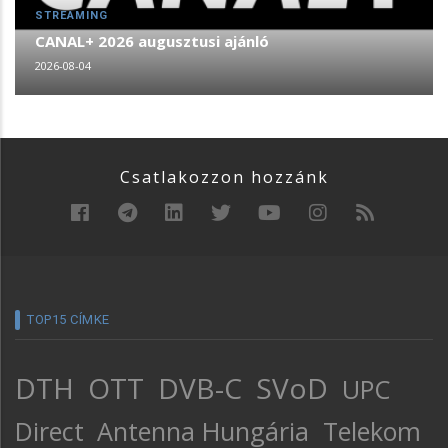
STREAMING
CANAL+ 2026 augusztusi ajánló
2026-08-04
Csatlakozzon hozzánk
TOP15 CÍMKE
DTH
OTT
DVB-C
SVoD
UPC
Direct
Antenna Hungária
Telekom