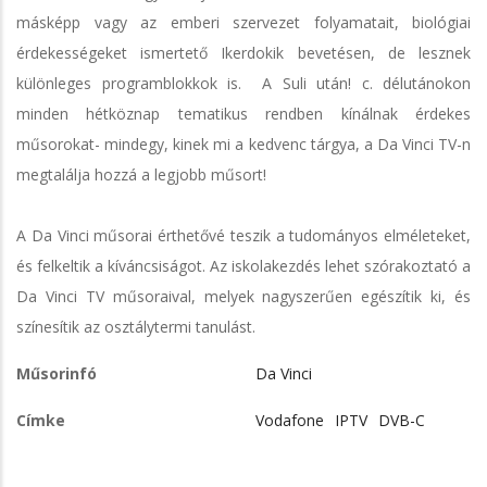
másképp vagy az emberi szervezet folyamatait, biológiai
érdekességeket ismertető Ikerdokik bevetésen, de lesznek
különleges programblokkok is. A Suli után! c. délutánokon
minden hétköznap tematikus rendben kínálnak érdekes
műsorokat- mindegy, kinek mi a kedvenc tárgya, a Da Vinci TV-n
megtalálja hozzá a legjobb műsort!
A Da Vinci műsorai érthetővé teszik a tudományos elméleteket,
és felkeltik a kíváncsiságot. Az iskolakezdés lehet szórakoztató a
Da Vinci TV műsoraival, melyek nagyszerűen egészítik ki, és
színesítik az osztálytermi tanulást.
Műsorinfó
Da Vinci
Címke
Vodafone
IPTV
DVB-C