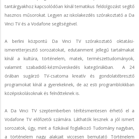
tantárgyakhoz kapcsolódóan kínál tematikus feldolgozást segítő
hasznos műsorokat. Legyen az iskolakezdés szórakoztató a Da
Vinci TV és a Vodafone segítségével.
A berlini központú Da Vinci TV szórakoztató oktatási-
ismeretterjesztő sorozatokat, edutainment jellegű tartalmakat
kínál a kultúra, történelem, matek, természettudományok,
valamint szabadidő-kézműveskedés kategóriákban. A 24
órában sugárzó TV-csatorna kreatív és gondolatébresztő
programokat kínál a gyerekeknek, de az esti programblokkban
középiskolásoknak és felnőtteknek is.
A Da Vinci TV szeptemberben térítésmentesen érhető el a
Vodafone TV előfizetői számára. Láthatók lesznek a jól ismert
sorozatok, úgy, mint a fizikával foglalkozó Tudomány nagyban,
a történelem nagy alakjait viccesen bemutató Történelem