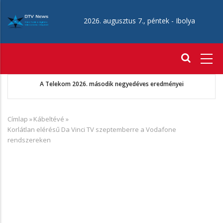
Ugrás
a
2026. augusztus 7., péntek -
Ibolya
tartalomra
Fő
navigáció
A Telekom 2026. második negyedéves eredményei
Címlap
»
Kábeltévé
»
Morzsa
Korlátlan elérésű Da Vinci TV szeptemberre a Vodafone
rendszereken