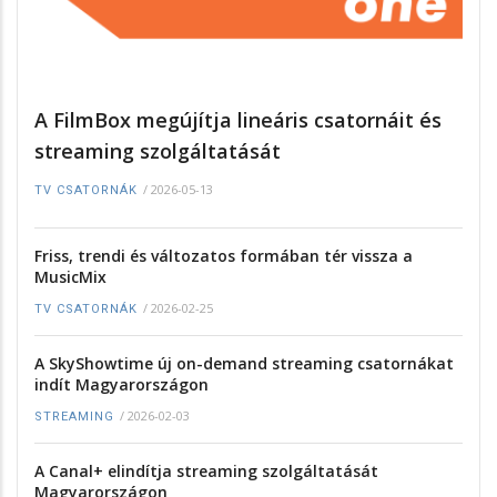
A FilmBox megújítja lineáris csatornáit és
streaming szolgáltatását
/
2026-05-13
TV CSATORNÁK
Friss, trendi és változatos formában tér vissza a
MusicMix
/
2026-02-25
TV CSATORNÁK
A SkyShowtime új on-demand streaming csatornákat
indít Magyarországon
/
2026-02-03
STREAMING
A Canal+ elindítja streaming szolgáltatását
Magyarországon