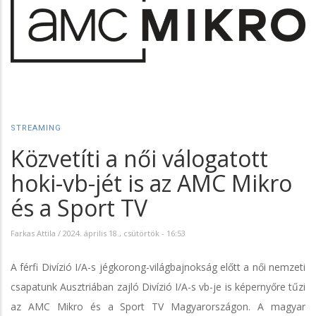
STREAMING
Közvetíti a női válogatott
hoki-vb-jét is az AMC Mikro
és a Sport TV
Farkas Attila
/
2024. április 18., csütörtök - 16:53
A férfi Divízió I/A-s jégkorong-világbajnokság előtt a női nemzeti
csapatunk Ausztriában zajló Divízió I/A-s vb-je is képernyőre tűzi
az AMC Mikro és a Sport TV Magyarországon. A magyar