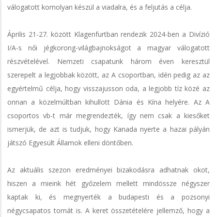
válogatott komolyan készül a viadalra, és a feljutás a célja.
Április 21-27. között Klagenfurtban rendezik 2024-ben a Divízió
I/A-s női jégkorong-világbajnokságot a magyar válogatott
részvételével. Nemzeti csapatunk három éven keresztül
szerepelt a legjobbak között, az A csoportban, idén pedig az az
egyértelmű célja, hogy visszajusson oda, a legjobb tíz közé az
onnan a közelmúltban kihullott Dánia és Kína helyére. Az A
csoportos vb-t már megrendezték, így nem csak a kiesőket
ismerjük, de azt is tudjuk, hogy Kanada nyerte a hazai pályán
játszó Egyesült Államok elleni döntőben.
Az aktuális szezon eredményei bizakodásra adhatnak okot,
hiszen a mieink hét győzelem mellett mindössze négyszer
kaptak ki, és megnyerték a budapesti és a pozsonyi
négycsapatos tornát is. A keret összetételére jellemző, hogy a