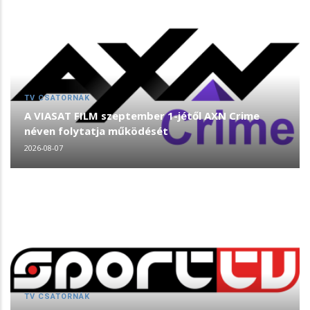
TV CSATORNÁK
A VIASAT FILM szeptember 1-jétől AXN Crime
néven folytatja működését
2026-08-07
TV CSATORNÁK