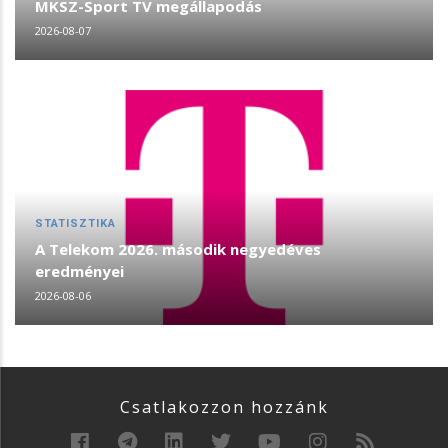
MKSZ-Sport TV megállapodás
2026-08-07
STATISZTIKA
A Telekom 2026. második negyedéves
eredményei
2026-08-06
Csatlakozzon hozzánk