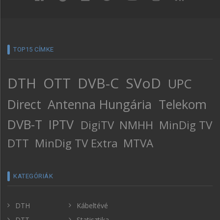
TOP15 CÍMKE
DTH
OTT
DVB-C
SVoD
UPC
Direct
Antenna Hungária
Telekom
DVB-T
IPTV
DigiTV
NMHH
MinDig TV
DTT
MinDig TV Extra
MTVA
KATEGÓRIÁK
DTH
Kábeltévé
DTT
Statisztika