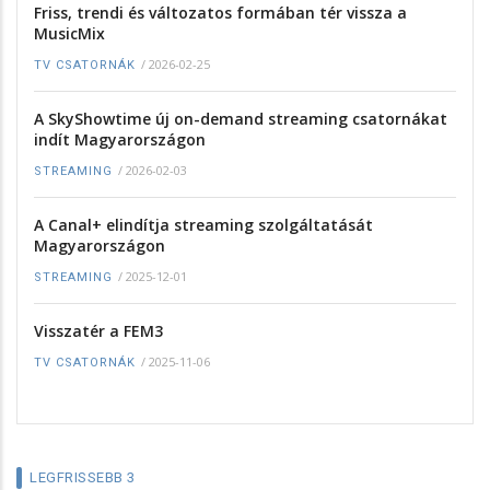
Friss, trendi és változatos formában tér vissza a
MusicMix
/
2026-02-25
TV CSATORNÁK
A SkyShowtime új on-demand streaming csatornákat
indít Magyarországon
/
2026-02-03
STREAMING
A Canal+ elindítja streaming szolgáltatását
Magyarországon
/
2025-12-01
STREAMING
Visszatér a FEM3
/
2025-11-06
TV CSATORNÁK
LEGFRISSEBB 3