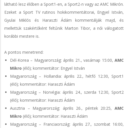
látható lesz élőben a Sport1-en, a Sport2-n vagy az AMC Mikrón.
Ezeket a Sport TV rutinos hokikommentátorai, Engyel István,
Gyulai Miklós és Haraszti Ádám kommentálják majd, és
mellettük szakértőként feltűnik Marton Tibor, a női válogatott
korábbi mestere is.
A pontos menetrend:
Dél-Korea – Magyarország: április 21., vasárnap 15:00,
AMC
Mikro
(élő); kommentátor: Engyel István
Magyarország – Hollandia: április 22., hétfő 12:30, Sport1
(élő); kommentátor: Haraszti Ádám
Magyarország – Norvégia: április 24., szerda 12:30, Sport2
(élő); kommentátor: Haraszti Ádám
Ausztria – Magyarország: április 26., péntek 20:25,
AMC
Mikro
(élő); kommentátor: Haraszti Ádám
Magyarország – Franciaország: április 27., szombat 16:00,