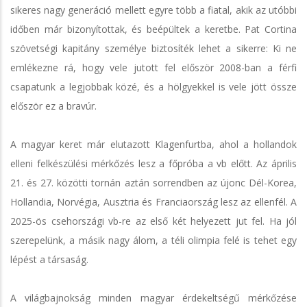
sikeres nagy generáció mellett egyre több a fiatal, akik az utóbbi
időben már bizonyítottak, és beépültek a keretbe. Pat Cortina
szövetségi kapitány személye biztosíték lehet a sikerre: Ki ne
emlékezne rá, hogy vele jutott fel először 2008-ban a férfi
csapatunk a legjobbak közé, és a hölgyekkel is vele jött össze
először ez a bravúr.
A magyar keret már elutazott Klagenfurtba, ahol a hollandok
elleni felkészülési mérkőzés lesz a főpróba a vb előtt. Az április
21. és 27. közötti tornán aztán sorrendben az újonc Dél-Korea,
Hollandia, Norvégia, Ausztria és Franciaország lesz az ellenfél. A
2025-ös csehországi vb-re az első két helyezett jut fel. Ha jól
szerepelünk, a másik nagy álom, a téli olimpia felé is tehet egy
lépést a társaság.
A világbajnokság minden magyar érdekeltségű mérkőzése