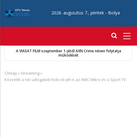
Ugrás
a
2026. augusztus 7., péntek -
Ibolya
tartalomra
Fő
navigáció
MKSZ-Sport TV megállapodás
Címlap
»
Streaming
»
Morzsa
Közvetíti a női válogatott hoki-vb-jét is az AMC Mikro és a Sport TV