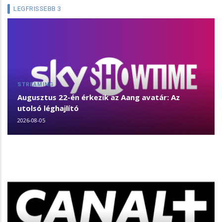
LEGFRISSEBB 3
STREAMING
Augusztus 22-én érkezik az Aang avatár: Az
utolsó léghajlító
2026-08-05