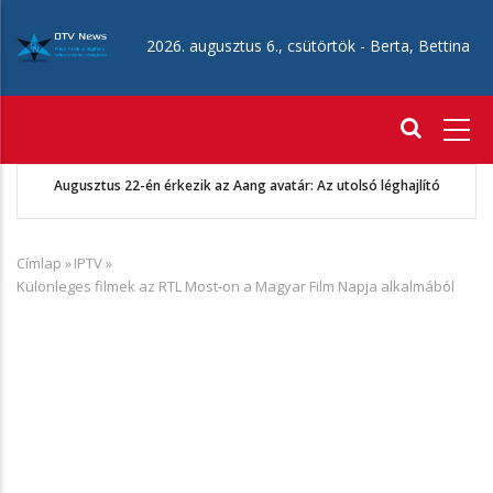
Ugrás
a
2026. augusztus 6., csütörtök -
Berta, Bettina
tartalomra
Fő
navigáció
Augusztus 22-én érkezik az Aang avatár: Az utolsó léghajlító
Címlap
»
IPTV
»
Morzsa
Különleges filmek az RTL Most-on a Magyar Film Napja alkalmából