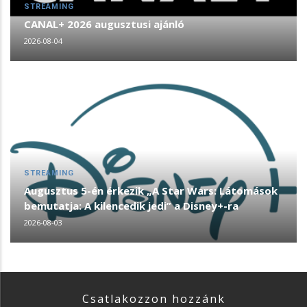
STREAMING
CANAL+ 2026 augusztusi ajánló
2026-08-04
STREAMING
Augusztus 5-én érkezik „A Star Wars: Látomások
bemutatja: A kilencedik jedi” a Disney+-ra
2026-08-03
Csatlakozzon hozzánk