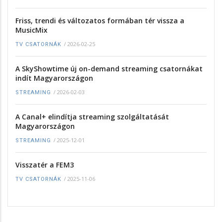
Friss, trendi és változatos formában tér vissza a
MusicMix
/
2026-02-25
TV CSATORNÁK
A SkyShowtime új on-demand streaming csatornákat
indít Magyarországon
/
2026-02-03
STREAMING
A Canal+ elindítja streaming szolgáltatását
Magyarországon
/
2025-12-01
STREAMING
Visszatér a FEM3
/
2025-11-06
TV CSATORNÁK