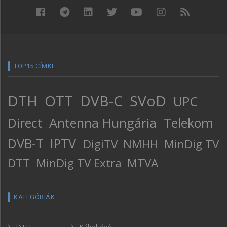
TOP15 CÍMKE
DTH
OTT
DVB-C
SVoD
UPC
Direct
Antenna Hungária
Telekom
DVB-T
IPTV
DigiTV
NMHH
MinDig TV
DTT
MinDig TV Extra
MTVA
KATEGÓRIÁK