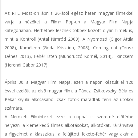
Az RTL Most-on április 26-ától egész héten magyar filmekkel
várja a nézőket a Film+ Pop-up a Magyar Film Napja
kategóriában. Elérhetőek lesznek többek között olyan filmek is,
mint a Kontroll (Antal Nimród 2003), A Nyomozó (Gigor Attila
2008), Kaméleon (Goda Krisztina, 2008), Coming out (Orosz
Dénes 2013), Fehér Isten (Mundruczó Kornél, 2014), Kincsem
(Herendi Gábor 2017).
Április 30. a Magyar Film Napja, ezen a napon készült el 120
évvel ezelőtt az első magyar film, a Táncz, Zsitkovszky Béla és
Pekár Gyula alkotásából csak fotók maradtak fenn az utókor
számára.
A Nemzeti Filmintézet ezzel a nappal is szeretné előtérbe
helyezni a kiemelkedő filmes alkotásokat, alkotókat, ráirányítva
a figyelmet a klasszikus, a felújított fekete-fehér vagy akár a