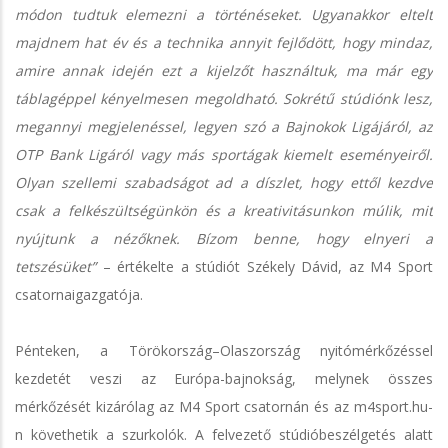
módon tudtuk elemezni a történéseket. Ugyanakkor eltelt
majdnem hat év és a technika annyit fejlődött, hogy mindaz,
amire annak idején ezt a kijelzőt használtuk, ma már egy
táblagéppel kényelmesen megoldható. Sokrétű stúdiónk lesz,
megannyi megjelenéssel, legyen szó a Bajnokok Ligájáról, az
OTP Bank Ligáról vagy más sportágak kiemelt eseményeiről.
Olyan szellemi szabadságot ad a díszlet, hogy ettől kezdve
csak a felkészültségünkön és a kreativitásunkon múlik, mit
nyújtunk a nézőknek. Bízom benne, hogy elnyeri a
tetszésüket”
– értékelte a stúdiót Székely Dávid, az M4 Sport
csatornaigazgatója.
Pénteken, a Törökország–Olaszország nyitómérkőzéssel
kezdetét veszi az Európa-bajnokság, melynek összes
mérkőzését kizárólag az M4 Sport csatornán és az m4sport.hu-
n követhetik a szurkolók. A felvezető stúdióbeszélgetés alatt