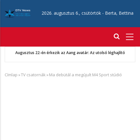
Ugrás
a
2026. augusztus 6., csütörtök -
Berta, Bettina
tartalomra
Fő
navigáció
Augusztus 22-én érkezik az Aang avatár: Az utolsó léghajlító
Címlap
»
TV csatornák
»
Ma debütál a megújult M4 Sport stúdió
Morzsa