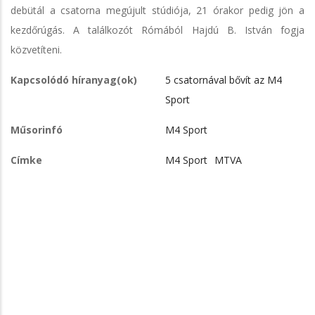
debütál a csatorna megújult stúdiója, 21 órakor pedig jön a
kezdőrúgás. A találkozót Rómából Hajdú B. István fogja
közvetíteni.
Kapcsolódó híranyag(ok)
5 csatornával bővít az M4
Sport
Műsorinfó
M4 Sport
Címke
M4 Sport
MTVA