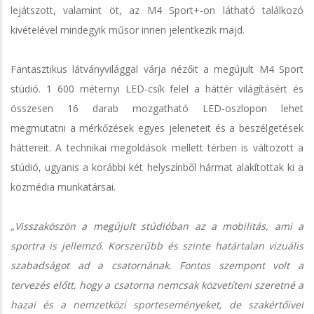
lejátszott, valamint öt, az M4 Sport+-on látható találkozó
kivételével mindegyik műsor innen jelentkezik majd.
Fantasztikus látványvilággal várja nézőit a megújult M4 Sport
stúdió. 1 600 méternyi LED-csík felel a háttér világításért és
összesen 16 darab mozgatható LED-oszlopon lehet
megmutatni a mérkőzések egyes jeleneteit és a beszélgetések
háttereit. A technikai megoldások mellett térben is változott a
stúdió, ugyanis a korábbi két helyszínből hármat alakítottak ki a
közmédia munkatársai.
„Visszaköszön a megújult stúdióban az a mobilitás, ami a
sportra is jellemző. Korszerűbb és szinte határtalan vizuális
szabadságot ad a csatornának. Fontos szempont volt a
tervezés előtt, hogy a csatorna nemcsak közvetíteni szeretné a
hazai és a nemzetközi sporteseményeket, de szakértőivel