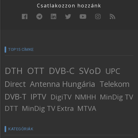
Csatlakozzon hozzánk
TOP15 CÍMKE
DTH
OTT
DVB-C
SVoD
UPC
Direct
Antenna Hungária
Telekom
DVB-T
IPTV
DigiTV
NMHH
MinDig TV
DTT
MinDig TV Extra
MTVA
KATEGÓRIÁK