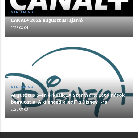
STREAMING
CANAL+ 2026 augusztusi ajánló
2026-08-04
STREAMING
Augusztus 5-én érkezik „A Star Wars: Látomások
bemutatja: A kilencedik jedi” a Disney+-ra
2026-08-03