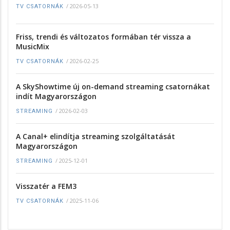
/
2026-05-13
TV CSATORNÁK
Friss, trendi és változatos formában tér vissza a
MusicMix
/
2026-02-25
TV CSATORNÁK
A SkyShowtime új on-demand streaming csatornákat
indít Magyarországon
/
2026-02-03
STREAMING
A Canal+ elindítja streaming szolgáltatását
Magyarországon
/
2025-12-01
STREAMING
Visszatér a FEM3
/
2025-11-06
TV CSATORNÁK