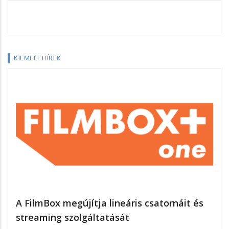
KIEMELT HÍREK
A FilmBox megújítja lineáris csatornáit és
streaming szolgáltatását