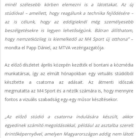
minél szélesebb körben elemezni is a látottakat. Az új
stúdióval – amellett, hogy reagálunk a technika fejlődésére –
az is célunk, hogy az eddigieknél még személyesebb
beszélgetésekre is legyen lehetőségünk. Bátran állíthatom,
hogy nemzetközileg is kiemelkedő az M4 Sport új otthona”
–
mondta el Papp Dániel, az MTVA vezérigazgatója.
Az előző díszletet április közepén kezdték el bontani a közmédia
munkatársai, így az elmúlt hónapokban egy virtuális stúdióból
készítette a csatorna az adásait. Az átmenti időszak
megmutatta az M4 Sport és a nézők számára is, hogy mennyire
fontos a vizuális szabadság egy-egy műsor készítésekor.
„Az előző stúdió a csatorna indulására készült, akkor
egyedinek számító megoldásokkal, például az asztalba szerelt
érintőképernyővel, amelyen Magyarországon addig nem látott