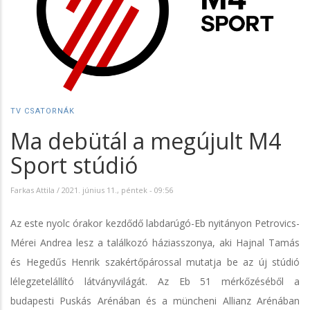
TV CSATORNÁK
Ma debütál a megújult M4
Sport stúdió
Farkas Attila
/
2021. június 11., péntek - 09:56
Az este nyolc órakor kezdődő labdarúgó-Eb nyitányon Petrovics-
Mérei Andrea lesz a találkozó háziasszonya, aki Hajnal Tamás
és Hegedűs Henrik szakértőpárossal mutatja be az új stúdió
lélegzetelállító látványvilágát. Az Eb 51 mérkőzéséből a
budapesti Puskás Arénában és a müncheni Allianz Arénában