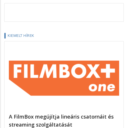
KIEMELT HÍREK
A FilmBox megújítja lineáris csatornáit és
streaming szolgáltatását