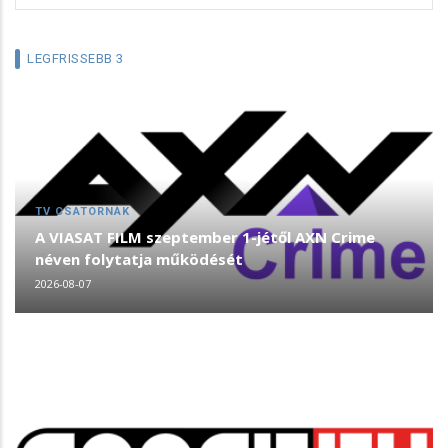
LEGFRISSEBB 3
TV CSATORNÁK
A VIASAT FILM szeptember 1-jétől AXN Crime
néven folytatja működését
2026-08-07