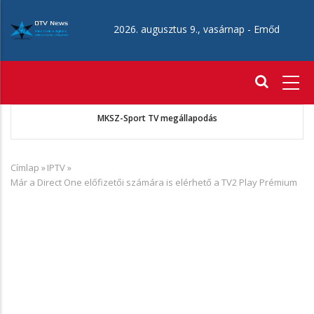
Ugrás
a
2026. augusztus 9., vasárnap -
Emőd
tartalomra
Fő
navigáció
MKSZ-Sport TV megállapodás
Címlap
»
IPTV
»
Morzsa
Már a Direct One előfizetői számára is elérhető a TV2 Play Prémium