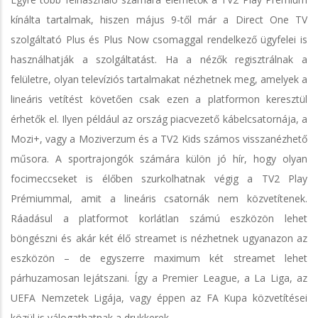
kínálta tartalmak, hiszen május 9-től már a Direct One TV
szolgáltató Plus és Plus Now csomaggal rendelkező ügyfelei is
használhatják a szolgáltatást. Ha a nézők regisztrálnak a
felületre, olyan televíziós tartalmakat nézhetnek meg, amelyek a
lineáris vetítést követően csak ezen a platformon keresztül
érhetők el. Ilyen például az ország piacvezető kábelcsatornája, a
Mozi+, vagy a Moziverzum és a TV2 Kids számos visszanézhető
műsora. A sportrajongók számára külön jó hír, hogy olyan
focimeccseket is élőben szurkolhatnak végig a TV2 Play
Prémiummal, amit a lineáris csatornák nem közvetítenek.
Ráadásul a platformot korlátlan számú eszközön lehet
böngészni és akár két élő streamet is nézhetnek ugyanazon az
eszközön – de egyszerre maximum két streamet lehet
párhuzamosan lejátszani. Így a Premier League, a La Liga, az
UEFA Nemzetek Ligája, vagy éppen az FA Kupa közvetítései
közül is válogathatnak a drukkerek.