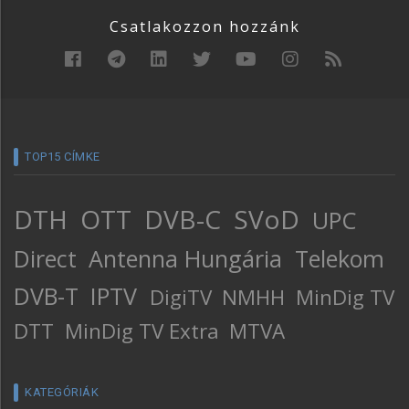
Csatlakozzon hozzánk
TOP15 CÍMKE
DTH
OTT
DVB-C
SVoD
UPC
Direct
Antenna Hungária
Telekom
DVB-T
IPTV
DigiTV
NMHH
MinDig TV
DTT
MinDig TV Extra
MTVA
KATEGÓRIÁK