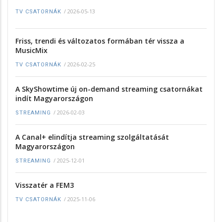
/
2026-05-13
TV CSATORNÁK
Friss, trendi és változatos formában tér vissza a
MusicMix
/
2026-02-25
TV CSATORNÁK
A SkyShowtime új on-demand streaming csatornákat
indít Magyarországon
/
2026-02-03
STREAMING
A Canal+ elindítja streaming szolgáltatását
Magyarországon
/
2025-12-01
STREAMING
Visszatér a FEM3
/
2025-11-06
TV CSATORNÁK