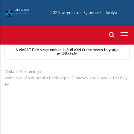
Ugrás
a
2026. augusztus 7., péntek -
Ibolya
tartalomra
Fő
navigáció
A VIASAT FILM szeptember 1-jétől AXN Crime néven folytatja
működését
Címlap
»
Streaming
»
Morzsa
Március 21-én debütál a Példaképek Demcsák Zsuzsával a TV2 Play-
en