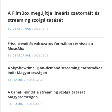
A FilmBox megújítja lineáris csatornáit és
streaming szolgáltatását
/
2026-05-13
TV CSATORNÁK
Friss, trendi és változatos formában tér vissza a
MusicMix
/
2026-02-25
TV CSATORNÁK
A SkyShowtime új on-demand streaming csatornákat
indít Magyarországon
/
2026-02-03
STREAMING
A Canal+ elindítja streaming szolgáltatását
Magyarországon
/
2025-12-01
STREAMING