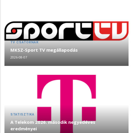
TV CSATORNÁK
MKSZ-Sport TV megállapodás
2026-08-07
STATISZTIKA
A Telekom 2026. második negyedéves
eredményei