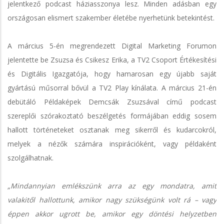
jelentkező podcast háziasszonya lesz. Minden adásban egy
országosan elismert szakember életébe nyerhetünk betekintést.
A március 5-én megrendezett Digital Marketing Forumon
jelentette be Zsuzsa és Csikesz Erika, a TV2 Csoport Értékesítési
és Digitális Igazgatója, hogy hamarosan egy újabb saját
gyártású műsorral bővül a TV2 Play kínálata. A március 21-én
debütáló Példaképek Demcsák Zsuzsával című podcast
szereplői szórakoztató beszélgetés formájában eddig sosem
hallott történeteket osztanak meg sikerről és kudarcokról,
melyek a nézők számára inspirációként, vagy példaként
szolgálhatnak.
„Mindannyian emlékszünk arra az egy mondatra, amit
valakitől hallottunk, amikor nagy szükségünk volt rá – vagy
éppen akkor ugrott be, amikor egy döntési helyzetben