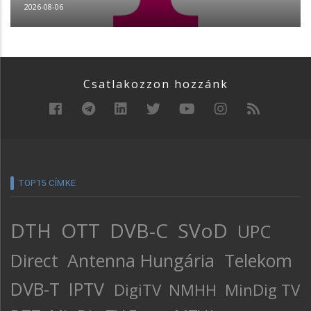
2026-08-06
Csatlakozzon hozzánk
TOP15 CÍMKE
DTH
OTT
DVB-C
SVoD
UPC
Direct
Antenna Hungária
Telekom
DVB-T
IPTV
DigiTV
NMHH
MinDig TV