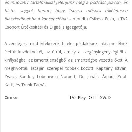
és innovatív tartalmakkal jelenjünk meg a podcast piacon, és
biztos vagyok benne, hogy Zsuzsa műsora tökéletesen
illeszkedik ebbe a koncepcióba"
– mondta Csikesz Erika, a TV2
Csoport Értékesítési és Digitális Igazgatója.
A vendégek mind értékőrzők, hiteles példaképek, akik mesélnek
életük küzdelmeiről, az útról, amely a szegénylegénységből a
királyságba, az ismeretlenségből az ismertségbe vezette őket. A
meghívottak listáján szerepel többek között Kapitány István,
Zwack Sándor, Lobenwein Norbert, Dr. Juhász Árpád, Zoób
Katti, és Trunk Tamás.
Címke
TV2 Play
OTT
SVoD