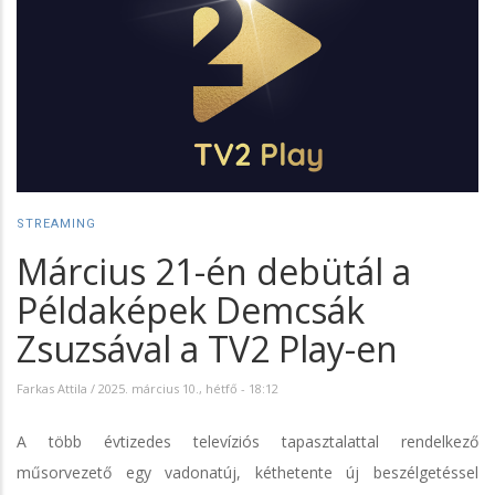
STREAMING
Március 21-én debütál a
Példaképek Demcsák
Zsuzsával a TV2 Play-en
Farkas Attila
/
2025. március 10., hétfő - 18:12
A több évtizedes televíziós tapasztalattal rendelkező
műsorvezető egy vadonatúj, kéthetente új beszélgetéssel