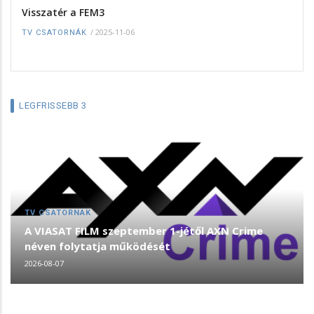
Visszatér a FEM3
/
2025-11-06
TV CSATORNÁK
LEGFRISSEBB 3
TV CSATORNÁK
A VIASAT FILM szeptember 1-jétől AXN Crime
néven folytatja működését
2026-08-07