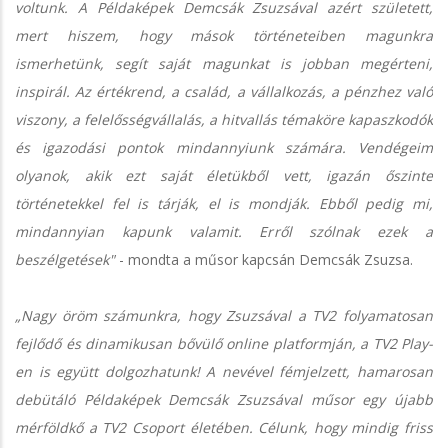
voltunk. A Példaképek Demcsák Zsuzsával azért született,
mert hiszem, hogy mások történeteiben magunkra
ismerhetünk, segít saját magunkat is jobban megérteni,
inspirál. Az értékrend, a család, a vállalkozás, a pénzhez való
viszony, a felelősségvállalás, a hitvallás témaköre kapaszkodók
és igazodási pontok mindannyiunk számára. Vendégeim
olyanok, akik ezt saját életükből vett, igazán őszinte
történetekkel fel is tárják, el is mondják. Ebből pedig mi,
mindannyian kapunk valamit. Erről szólnak ezek a
beszélgetések"
- mondta a műsor kapcsán Demcsák Zsuzsa.
„Nagy öröm számunkra, hogy Zsuzsával a TV2 folyamatosan
fejlődő és dinamikusan bővülő online platformján, a TV2 Play-
en is együtt dolgozhatunk! A nevével fémjelzett, hamarosan
debütáló Példaképek Demcsák Zsuzsával műsor egy újabb
mérföldkő a TV2 Csoport életében. Célunk, hogy mindig friss