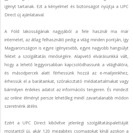
igényt tartanak. Ezt a kényelmet és biztonságot nyújtja a UPC
Direct új ajánlataival.
A Föld lakosságának nagyjából a fele használ ma már
internetet, az átlag felhasználó pedig a világ minden pontján, így
Magyarországon is egyre igényesebb, egyre nagyobb hangsúlyt
fektet a szolgáltatás minőségére. Alapvető elvárásunkká vált,
hogy a lehető leggyorsabban kapcsolódhassunk a világhálóra,
és másodpercek alatt férhessünk hozzá az e-mailjeinkhez,
érhessük el a barátainkat, szórakoztató médiatartalmakat vagy
bármilyen érdekes adatot az információs tengeren. És mindezt
az online élményt persze lehetőleg minél zavartalanabb módon
szeretnénk átélni.
Ezért a UPC Direct kibővítve jelenlegi szolgáltatáspalettáját
mostantól új, akár 120 megabites csomagokat kínál azokon a