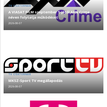
TV CSATORNÁK
A VIASAT FILM szeptember 1-jétől AXN Crime
néven folytatja működését
2026-08-07
TV CSATORNÁK
MKSZ-Sport TV megállapodás
2026-08-07