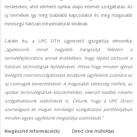
területeken, ahol elérhető optikai alapú internet szolgáltatás. Az
új termékek így még stabilabb kapcsolatot és még magasabb
minőségű hálózati infrastruktúrát kínálnak.
Catalin Itu, a UPC DTH ügyvezető igazgatója elmondta:
„Igyekszünk minél nagyobb hangsúlyt fektetni a
termékfejlesztésre annak érdekében, hogy lépést tartsunk a
hálózati technológiák fejlődésével, illetve hogy minden igényt
kielégítő internetszolgáltatást kínáljunk ügyfeleink számára az
új csomagok bevezetésével. A magasabb sebesség mellett, az
optikai technológiának köszönhetően, sikerült tovább növelni
szolgáltatásunk stabilitását is. Célunk, hogy a UPC Direct
szerteágazó és magas minőségű szolgáltatási portfóliójában
minden egyes ügyfelünk megtalálja számítását.”
Kiegészítő információ(k)
Direct One műholdas