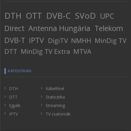
DTH
OTT
DVB-C
SVoD
UPC
Direct
Antenna Hungária
Telekom
DVB-T
IPTV
DigiTV
NMHH
MinDig TV
DTT
MinDig TV Extra
MTVA
KATEGÓRIÁK
DTH
Kábeltévé
DTT
Statisztika
Egyéb
Streaming
IPTV
TV csatornák