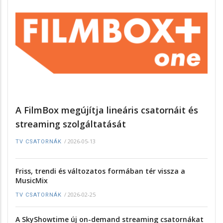
A FilmBox megújítja lineáris csatornáit és
streaming szolgáltatását
/
2026-05-13
TV CSATORNÁK
Friss, trendi és változatos formában tér vissza a
MusicMix
/
2026-02-25
TV CSATORNÁK
A SkyShowtime új on-demand streaming csatornákat