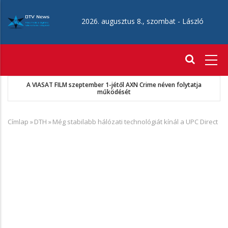
Ugrás
a
2026. augusztus 8., szombat -
László
tartalomra
Fő
navigáció
A VIASAT FILM szeptember 1-jétől AXN Crime néven folytatja
működését
Címlap
»
DTH
»
Még stabilabb hálózati technológiát kínál a UPC Direct
Morzsa