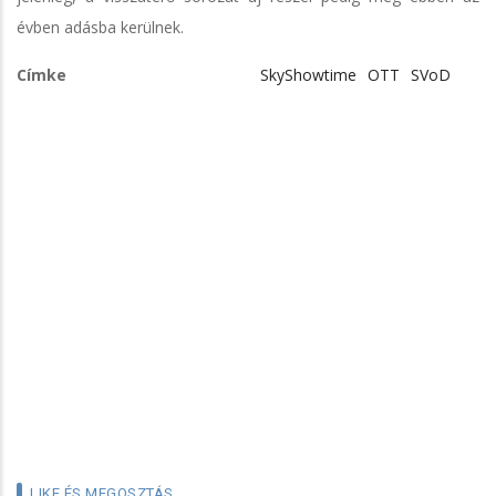
évben adásba kerülnek.
Címke
SkyShowtime
OTT
SVoD
LIKE ÉS MEGOSZTÁS