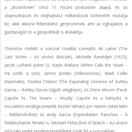
a „Boomtown” című 11 részes podcasten alapul, és az
olajmunkások és olajhajhász milliárdosok történetét mutatja
be, akik akkora fellendülést gerjesztenek, ami az éghajlatot, a
gazdaságot és a geopolitikát is átalakítja.
Thornton mellett a sorozat további szereplői: Ali Larter (The
Last Victim – Az utolsó áldozat), Michelle Randolph (1923),
Jacob Lofland (Joker 2), Kayla Wallace (When Calls the Heart –
Ha szólít a szív), James Jordan (Yellowstone), Mark Collie
(Nashville), Paulina Chávez (The Expanding Universe of Ashley
Garcia – Ashley García táguló világképe), és Demi Moore (Feud:
Capote Vs. The Swans – Viszály: Capote és a hattyúk). A
visszatérő vendégszereplők között látható Jon Hamm (Mad Men
– Reklámőrültek) és Andy Garcia (Expendables franchise – A
feláldozhatók-filmek) is, Michael Peña (End of Watch – Az utolsó
műszak) pedig vendégszereplőként tűnik fel a sorozatban.