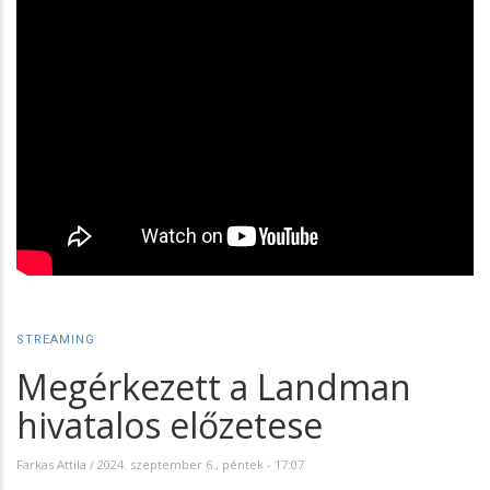
STREAMING
Megérkezett a Landman
hivatalos előzetese
Farkas Attila
/
2024. szeptember 6., péntek - 17:07