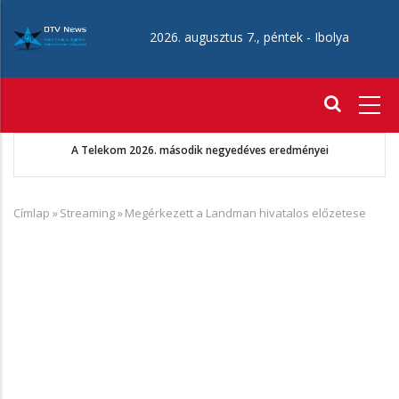
Ugrás
a
2026. augusztus 7., péntek -
Ibolya
tartalomra
Fő
navigáció
Augusztus 22-én érkezik az Aang avatár: Az utolsó léghajlító
Címlap
»
Streaming
»
Megérkezett a Landman hivatalos előzetese
Morzsa