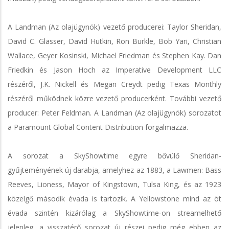
A Landman (Az olajügynök) vezető producerei: Taylor Sheridan,
David C. Glasser, David Hutkin, Ron Burkle, Bob Yari, Christian
Wallace, Geyer Kosinski, Michael Friedman és Stephen Kay. Dan
Friedkin és Jason Hoch az Imperative Development LLC
részéről, J.K. Nickell és Megan Creydt pedig Texas Monthly
részéről működnek közre vezető producerként. További vezető
producer: Peter Feldman. A Landman (Az olajügynök) sorozatot
a Paramount Global Content Distribution forgalmazza.
A sorozat a SkyShowtime egyre bővülő Sheridan-
gyűjteményének új darabja, amelyhez az 1883, a Lawmen: Bass
Reeves, Lioness, Mayor of Kingstown, Tulsa King, és az 1923
közelgő második évada is tartozik. A Yellowstone mind az öt
évada szintén kizárólag a SkyShowtime-on streamelhető
jelenleg, a visszatérő sorozat új részei pedig még ebben az