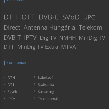
TOP15 CÍMKE
DTH
OTT
DVB-C
SVoD
UPC
Direct
Antenna Hungária
Telekom
DVB-T
IPTV
DigiTV
NMHH
MinDig TV
DTT
MinDig TV Extra
MTVA
KATEGÓRIÁK
DTH
Kábeltévé
DTT
Statisztika
Egyéb
Streaming
IPTV
TV csatornák