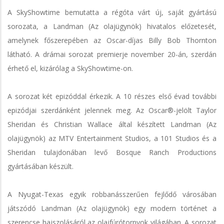
A SkyShowtime bemutatta a régóta várt új, saját gyártású
sorozata, a Landman (Az olajügynök) hivatalos előzetesét,
amelynek főszerepében az Oscar-díjas Billy Bob Thornton
látható. A drámai sorozat premierje november 20-án, szerdán
érhető el, kizárólag a SkyShowtime-on.
A sorozat két epizóddal érkezik. A 10 részes első évad további
epizódjai szerdánként jelennek meg. Az Oscar®-jelölt Taylor
Sheridan és Christian Wallace által készített Landman (Az
olajügynök) az MTV Entertainment Studios, a 101 Studios és a
Sheridan tulajdonában levő Bosque Ranch Productions
gyártásában készült.
A Nyugat-Texas egyik robbanásszerűen fejlődő városában
játszódó Landman (Az olajügynök) egy modern történet a
szerencse hajszolásáról az olajfúrótornyok világában. A sorozat