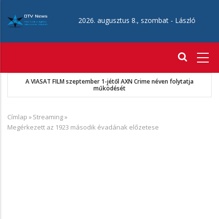
Ugrás
a
2026. augusztus 8., szombat -
László
tartalomra
Fő
navigáció
MKSZ-Sport TV megállapodás
Címlap
»
Streaming
»
Morzsa
Megérkezett az 1923 második évadának előzetese