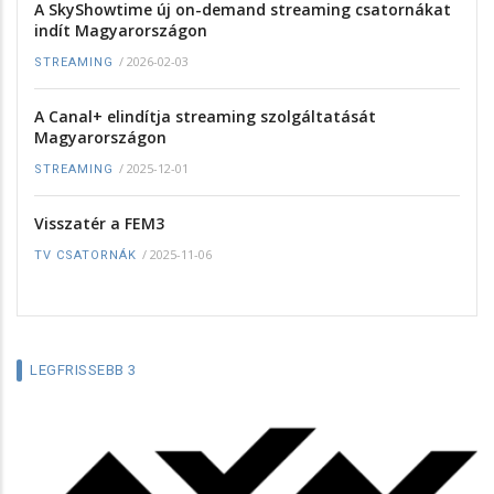
A SkyShowtime új on-demand streaming csatornákat
indít Magyarországon
/
2026-02-03
STREAMING
A Canal+ elindítja streaming szolgáltatását
Magyarországon
/
2025-12-01
STREAMING
Visszatér a FEM3
/
2025-11-06
TV CSATORNÁK
LEGFRISSEBB 3