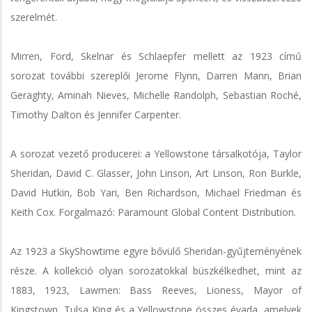
szerelmét.
Mirren, Ford, Skelnar és Schlaepfer mellett az 1923 című
sorozat további szereplői Jerome Flynn, Darren Mann, Brian
Geraghty, Aminah Nieves, Michelle Randolph, Sebastian Roché,
Timothy Dalton és Jennifer Carpenter.
A sorozat vezető producerei: a Yellowstone társalkotója, Taylor
Sheridan, David C. Glasser, John Linson, Art Linson, Ron Burkle,
David Hutkin, Bob Yari, Ben Richardson, Michael Friedman és
Keith Cox. Forgalmazó: Paramount Global Content Distribution.
Az 1923 a SkyShowtime egyre bővülő Sheridan-gyűjteményének
része. A kollekció olyan sorozatokkal büszkélkedhet, mint az
1883, 1923, Lawmen: Bass Reeves, Lioness, Mayor of
Kingstown, Tulsa King és a Yellowstone összes évada, amelyek