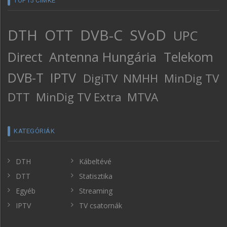
TOP15 CÍMKE
DTH
OTT
DVB-C
SVoD
UPC
Direct
Antenna Hungária
Telekom
DVB-T
IPTV
DigiTV
NMHH
MinDig TV
DTT
MinDig TV Extra
MTVA
KATEGÓRIÁK
DTH
Kábeltévé
DTT
Statisztika
Egyéb
Streaming
IPTV
TV csatornák