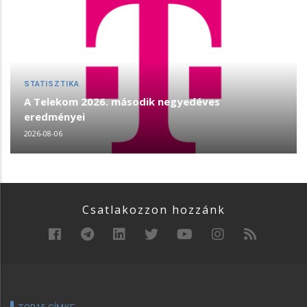
STATISZTIKA
A Telekom 2026. második negyedéves
eredményei
2026-08-06
Csatlakozzon hozzánk