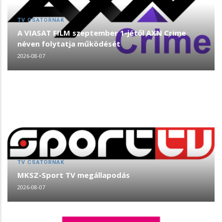
TV CSATORNÁK
A VIASAT FILM szeptember 1-jétől AXN Crime
néven folytatja működését
2026-08-07
TV CSATORNÁK
MKSZ-Sport TV megállapodás
2026-08-07