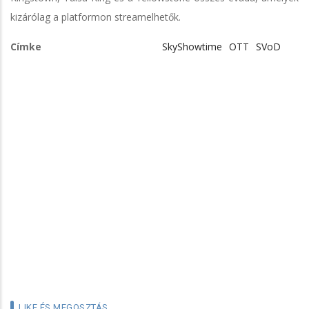
kizárólag a platformon streamelhetők.
Címke
SkyShowtime
OTT
SVoD
LIKE ÉS MEGOSZTÁS