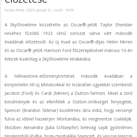
Farkas Attila
/
2025. január 21., kedd - 18:09
A SkyShowtime közzétette az Oscar®-jelölt Taylor Sheridan
nevéhez fűződő 1923 című sorozat várva várt második
évadának előzetesét. Az új évad az Oscar®-díjas Helen Mirren
és az Oscar®-jelölt Harrison Ford főszereplésével március 10-én
érkezik kizárólag a SkyShowtime kínálatába.
A Yellowstone-előzménytörténet második évadában a
könyörtelen tél új kihívásokkal és lezáratlan ügyekkel szembesíti
Jacobot (Ford) és Carát (Mirren) a Dutton-farmon. Mivel a zord
körülmények és az ellenfelek a Dutton-örökséget fenyegetik,
Spencer (Brandon Sklenar) küzdelmes útra indul, hogy versenyt
futva az idővel hazaérjen Montanába, és megmentse családját.
Eközben Alexandra (Julia Schlaepfer) belevág saját gyötrelmes
tengerentúli útjába, hogy megtalálja Spencert, és visszaszerezze