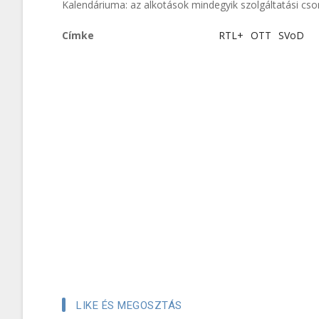
Kalendáriuma: az alkotások mindegyik szolgáltatási cs
Címke
RTL+
OTT
SVoD
LIKE ÉS MEGOSZTÁS