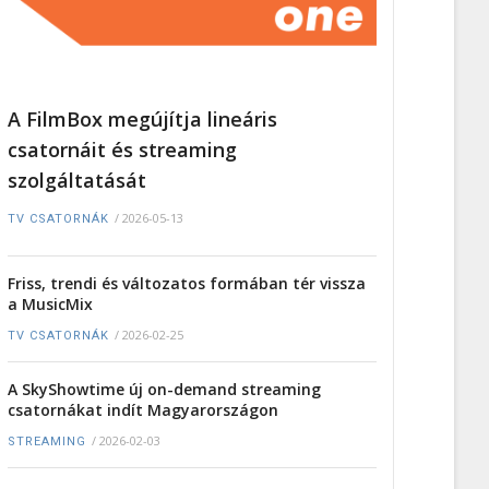
A FilmBox megújítja lineáris
csatornáit és streaming
szolgáltatását
/
2026-05-13
TV CSATORNÁK
Friss, trendi és változatos formában tér vissza
a MusicMix
/
2026-02-25
TV CSATORNÁK
A SkyShowtime új on-demand streaming
csatornákat indít Magyarországon
/
2026-02-03
STREAMING