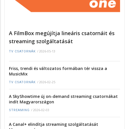
A FilmBox megújítja lineáris csatornáit és
streaming szolgáltatását
/
2026-05-13
TV CSATORNÁK
Friss, trendi és változatos formában tér vissza a
MusicMix
/
2026-02-25
TV CSATORNÁK
A SkyShowtime új on-demand streaming csatornákat
indít Magyarországon
/
2026-02-03
STREAMING
A Canal+ elindítja streaming szolgáltatását