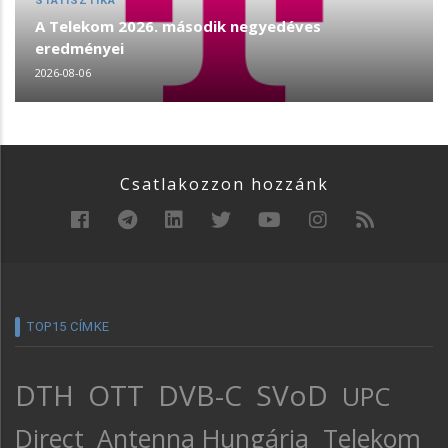
STATISZTIKA
A Telekom 2026. második negyedéves
eredményei
2026-08-06
Csatlakozzon hozzánk
TOP15 CÍMKE
DTH
OTT
DVB-C
SVoD
UPC
Direct
Antenna Hungária
Telekom