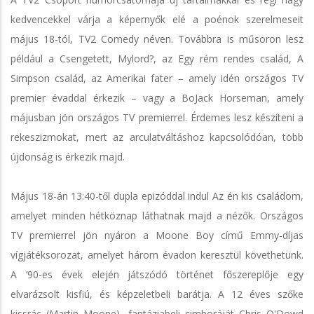
kedvencekkel várja a képernyők elé a poénok szerelmeseit
május 18-tól, TV2 Comedy néven. Továbbra is műsoron lesz
például a Csengetett, Mylord?, az Egy rém rendes család, A
Simpson család, az Amerikai fater – amely idén országos TV
premier évaddal érkezik – vagy a BoJack Horseman, amely
májusban jön országos TV premierrel. Érdemes lesz készíteni a
rekeszizmokat, mert az arculatváltáshoz kapcsolódóan, több
újdonság is érkezik majd.
Május 18-án 13:40-től dupla epizóddal indul Az én kis családom,
amelyet minden hétköznap láthatnak majd a nézők. Országos
TV premierrel jön nyáron a Moone Boy című Emmy-díjas
vígjátéksorozat, amelyet három évadon keresztül követhetünk.
A ’90-es évek elején játszódó történet főszereplője egy
elvarázsolt kisfiú, és képzeletbeli barátja. A 12 éves szőke
kissrác (Martin Moone), fantáziabeli cimboráját Chris O'Dowd