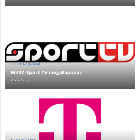
TV CSATORNÁK
MKSZ-Sport TV megállapodás
2026-08-07