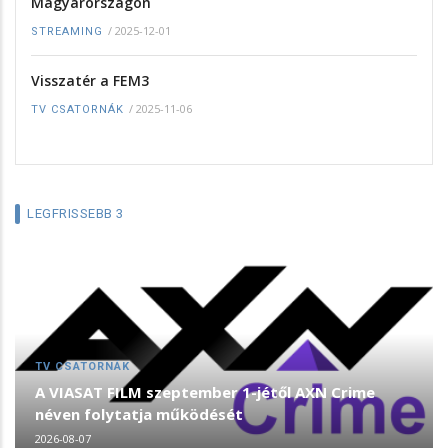
Magyarországon
/
2025-12-01
STREAMING
Visszatér a FEM3
/
2025-11-06
TV CSATORNÁK
LEGFRISSEBB 3
TV CSATORNÁK
A VIASAT FILM szeptember 1-jétől AXN Crime
néven folytatja működését
2026-08-07