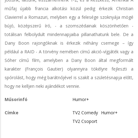
műfaj újabb francia alkotási közül pedig érkezik Christian
Clavierrel a Romazuri, melyben egy a felesége szoknyája mögé
bújó, középszerű író, - a szomszédainak köszönhetően -
totálisan felbolydult mindennapjaiba pillanathatunk bele. De a
Dany Boon rajongóknak is érkezik néhány csemege – így
például a RAID - A törvény nemében című akció-vígjáték vagy a
Sóher című film, amelyben a Dany Boon által megformált
karakter (François Gautier) olyannyira tökélyre fejleszti a
spórolást, hogy még barátnőjével is szakít a születésnapja előtt,
hogy ne kelljen neki ajándékot vennie.
Műsorinfó
Humor+
Címke
TV2 Comedy
Humor+
TV2 Csoport