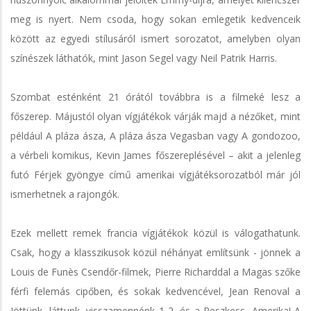
meg is nyert. Nem csoda, hogy sokan emlegetik kedvenceik
között az egyedi stílusáról ismert sorozatot, amelyben olyan
színészek láthatók, mint Jason Segel vagy Neil Patrik Harris.
Szombat esténként 21 órától továbbra is a filmeké lesz a
főszerep. Májustól olyan vígjátékok várják majd a nézőket, mint
például A pláza ásza, A pláza ásza Vegasban vagy A gondozoo,
a vérbeli komikus, Kevin James főszereplésével – akit a jelenleg
futó Férjek gyöngye című amerikai vígjátéksorozatból már jól
ismerhetnek a rajongók.
Ezek mellett remek francia vígjátékok közül is válogathatunk.
Csak, hogy a klasszikusok közül néhányat említsünk - jönnek a
Louis de Funès Csendőr-filmek, Pierre Richarddal a Magas szőke
férfi felemás cipőben, és sokak kedvencével, Jean Renoval a
Jöttünk, láttunk, visszamennénk 1-2, és a Reszkess, Amerika! A