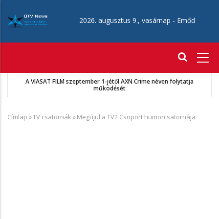
Ugrás
a
2026. augusztus 9., vasárnap -
Emőd
tartalomra
Fő
navigáció
A VIASAT FILM szeptember 1-jétől AXN Crime néven folytatja
működését
Címlap
»
TV csatornák
»
Megújul a TV2 Csoport humorcsatornája
Morzsa