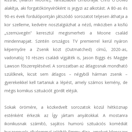
alakítja, aki forgatókönyvíróként is jegyzi az alkotást. A 80-as és
90-es évek fordulópontján játszódó sorozatot teljesen áthatja a
kor szelleme, kedvére nosztalgiázhat a néző, miközben a kisfiú
„szemüvegén” keresztül megismerheti a Moone család
mindennapjait. Szintén országos TV premierrel kerül nyáron
képernyőre a Zsenik közt (Outmatched) című, 2020-as,
vadonatúj 10 részes családi vígjáték is, Jason Biggs és Maggie
Lawson főszereplésével. A sorozatban az átlagosnak mondható
szülőknek, kicsit sem átlagos – négyből hárman zsenik –
gyerekeikkel kell tartaniuk a lépést, amely számos kemény, de
mégis komikus szituációt gördít eléjük.
Sokak örömére, a közkedvelt sorozatok közül hétköznap
esténként érkezik az Így jártam anyátokkal. A mostanra
ikonikusnak számító, sajátos humorú szituációs komédiát
huszonnyolc alkalommal jelölték Emmy-díjra, amelyet kilencszer