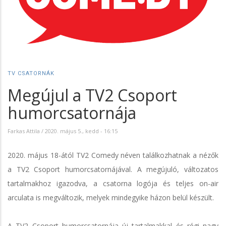
TV CSATORNÁK
Megújul a TV2 Csoport
humorcsatornája
Farkas Attila
/
2020. május 5., kedd - 16:15
2020. május 18-ától TV2 Comedy néven találkozhatnak a nézők
a TV2 Csoport humorcsatornájával. A megújuló, változatos
tartalmakhoz igazodva, a csatorna logója és teljes on-air
arculata is megváltozik, melyek mindegyike házon belül készült.
A TV2 Csoport humorcsatornája új tartalmakkal és régi nagy