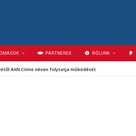
OMAGOK
PARTNEREK
RÓLUNK
SZ-Sport TV megállapodás