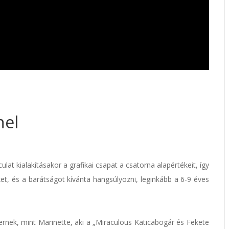
nel
ulat kialakításakor a grafikai csapat a csatorna alapértékeit, így
et, és a barátságot kívánta hangsúlyozni, leginkább a 6-9 éves
ernek, mint Marinette, aki a „Miraculous Katicabogár és Fekete