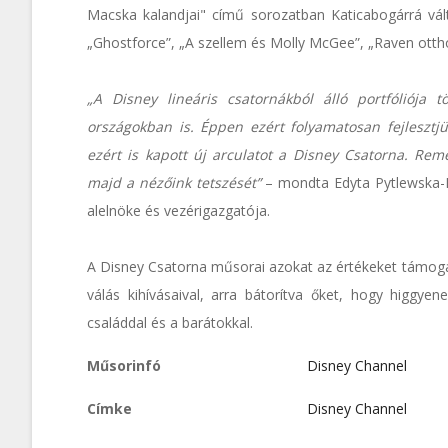
Macska kalandjai" című sorozatban Katicabogárrá vál
„Ghostforce”, „A szellem és Molly McGee”, „Raven otthon
„A Disney lineáris csatornákból álló portfóliója
országokban is. Éppen ezért folyamatosan fejlesztj
ezért is kapott új arculatot a Disney Csatorna. Remé
majd a nézőink tetszését”
– mondta Edyta Pytlewska-
alelnöke és vezérigazgatója.
A Disney Csatorna műsorai azokat az értékeket támoga
válás kihívásaival, arra bátorítva őket, hogy higgye
családdal és a barátokkal.
Műsorinfó
Disney Channel
Címke
Disney Channel