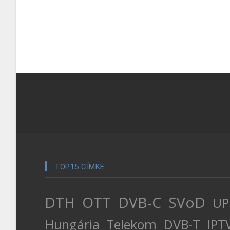
TOP15 CÍMKE
DTH
OTT
DVB-C
SVoD
UP
Hungária
Telekom
DVB-T
IPT