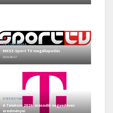
TV CSATORNÁK
MKSZ-Sport TV megállapodás
2026-08-07
STATISZTIKA
A Telekom 2026. második negyedéves
eredményei