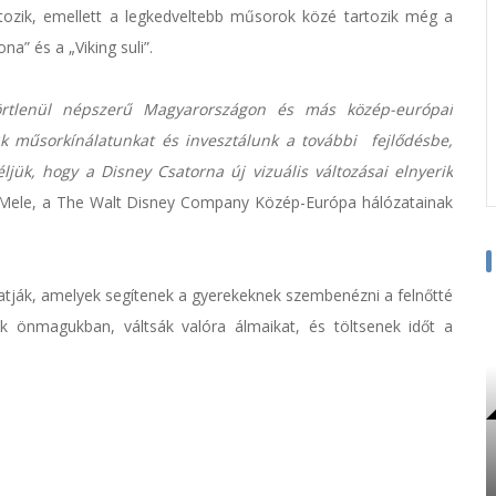
tozik, emellett a legkedveltebb műsorok közé tartozik még a
a” és a „Viking suli”.
 törtlenül népszerű Magyarországon és más közép-európai
ük műsorkínálatunkat és invesztálunk a további fejlődésbe,
ljük, hogy a Disney Csatorna új vizuális változásai elnyerik
Mele, a The Walt Disney Company Közép-Európa hálózatainak
tják, amelyek segítenek a gyerekeknek szembenézni a felnőtté
nek önmagukban, váltsák valóra álmaikat, és töltsenek időt a