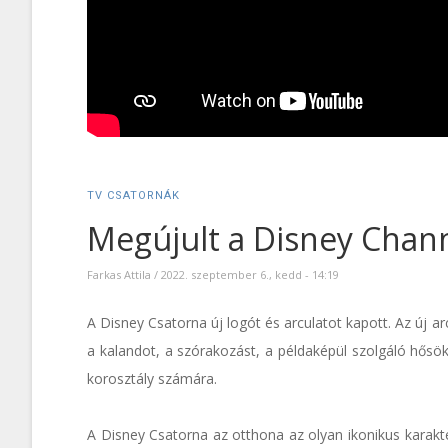
TV CSATORNÁK
Megújult a Disney Chan
Farkas Attila
/
2022. szeptember 6., kedd - 14:19
A Disney Csatorna új logót és arculatot kapott. Az új arc
a kalandot, a szórakozást, a példaképül szolgáló hősök
korosztály számára.
A Disney Csatorna az otthona az olyan ikonikus karakt