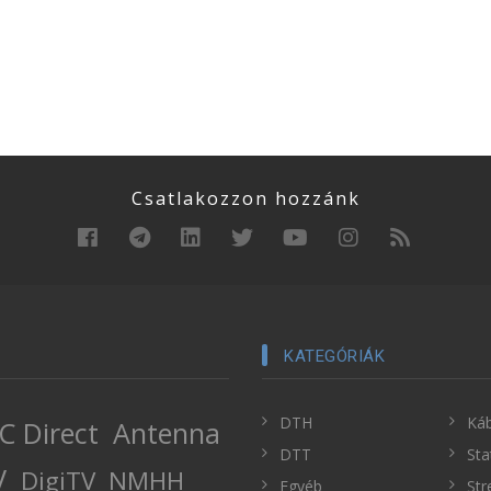
Csatlakozzon hozzánk
KATEGÓRIÁK
DTH
Káb
C Direct
Antenna
DTT
Sta
V
DigiTV
NMHH
Egyéb
Str