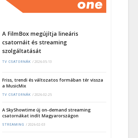
A FilmBox megújítja lineáris
csatornáit és streaming
szolgáltatását
/
2026-05-13
TV CSATORNÁK
Friss, trendi és változatos formában tér vissza
a MusicMix
/
2026-02-25
TV CSATORNÁK
A SkyShowtime új on-demand streaming
csatornákat indít Magyarországon
/
2026-02-03
STREAMING