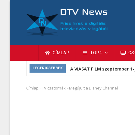
Ugrás
a
tartalomra
Fő
CÍMLAP
TOP4
CS
navigáció
MK
LEGFRISSEBBEK
Címlap
»
TV csatornák
»
Megújult a Disney Channel
Morzsa