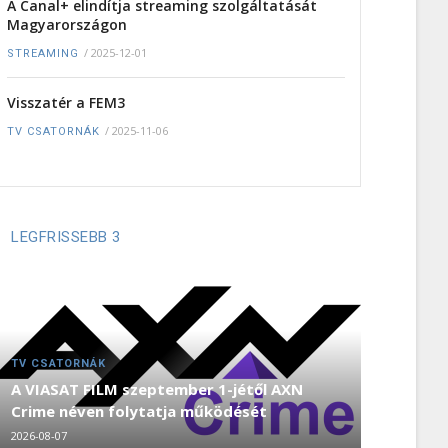
A Canal+ elindítja streaming szolgáltatását
Magyarországon
/
2025-12-01
STREAMING
Visszatér a FEM3
/
2025-11-06
TV CSATORNÁK
LEGFRISSEBB 3
TV CSATORNÁK
A VIASAT FILM szeptember 1-jétől AXN
Crime néven folytatja működését
2026-08-07