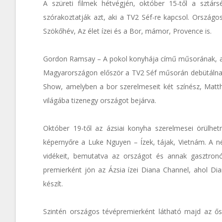
A szüreti filmek hétvégjén, október 15-től a sztár
szórakoztatják azt, aki a TV2 Séf-re kapcsol. Országo
Szökőhév, Az élet ízei és a Bor, mámor, Provence is.
Gordon Ramsay – A pokol konyhája című műsorának, a v
Magyarországon először a TV2 Séf műsorán debütálnak
Show, amelyben a bor szerelmeseit két színész, Mat
világába tizenegy országot bejárva.
Október 19-től az ázsiai konyha szerelmesei örülhetn
képernyőre a Luke Nguyen – Ízek, tájak, Vietnám. A n
vidékeit, bemutatva az országot és annak gasztronóm
premierként jön az Ázsia ízei Diana Channel, ahol Di
készít.
Szintén országos tévépremierként látható majd az ős