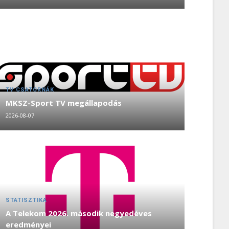
TV CSATORNÁK
MKSZ-Sport TV megállapodás
2026-08-07
STATISZTIKA
A Telekom 2026. második negyedéves
eredményei