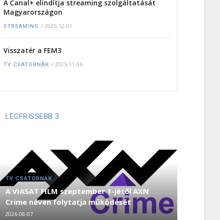
A Canal+ elindítja streaming szolgáltatását
Magyarországon
/
2025-12-01
STREAMING
Visszatér a FEM3
/
2025-11-06
TV CSATORNÁK
LEGFRISSEBB 3
TV CSATORNÁK
A VIASAT FILM szeptember 1-jétől AXN
Crime néven folytatja működését
2026-08-07