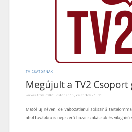
TV CSATORNÁK
Megújult a TV2 Csoport 
Farkas Attila
/
2020. október 15., csütörtök - 13:21
Mától új néven, de változatlanul sokszínű tartalomma
ahol továbbra is népszerű hazai szakácsok és világhírű 