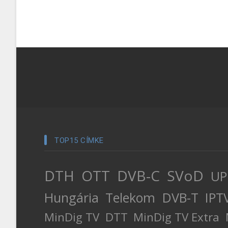
TOP15 CÍMKE
DTH
OTT
DVB-C
SVoD
UP
Hungária
Telekom
DVB-T
IPT
MinDig TV
DTT
MinDig TV Extra