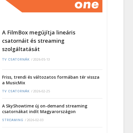
A FilmBox megújítja lineáris
csatornáit és streaming
szolgáltatását
/
2026-05-13
TV CSATORNÁK
Friss, trendi és változatos formában tér vissza
a MusicMix
/
2026-02-25
TV CSATORNÁK
A SkyShowtime új on-demand streaming
csatornákat indít Magyarországon
/
2026-02-03
STREAMING