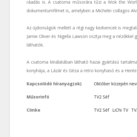
ráadás is. A csatorna műsorára tűzi a Wok the World
dokumentumfilmet is, amelyben a Michelin csillagos Alvi
Az újdonságok mellett a régi nagy kedvencek is megtal
Jamie Oliver és Nigella Lawson osztja meg a nézőkkel ga
láthatók.
A csatorna kínálatában látható hazai gyártású tartalma
konyhája, a Lázár és Géza a retro konyhasó és a Hentes
Kapcsolódó híranyag(ok)
Október közepén nevet
Műsorinfó
TV2 Séf
Címke
TV2 Séf
LiChi TV
TV