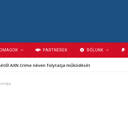
OMAGOK
PARTNEREK
RÓLUNK
jétől AXN Crime néven folytatja működését
tornája