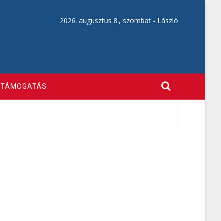
2026. augusztus 8., szombat -
László
TÁMOGATÁS