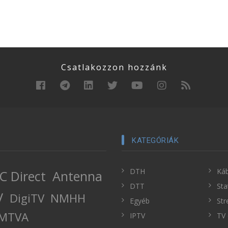
Csatlakozzon hozzánk
KATEGÓRIÁK
DTH
Káb
C Direct
Antenna
DTT
Sta
V
DigiTV
NMHH
Egyéb
Str
MTVA
IPTV
TV 