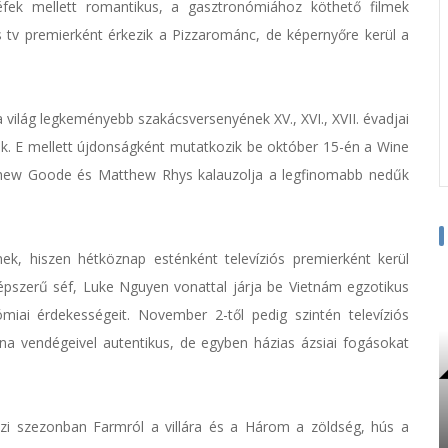
séfek mellett romantikus, a gasztronómiához köthető filmek
s tv premierként érkezik a Pizzarománc, de képernyőre kerül a
ilág legkeményebb szakácsversenyének XV., XVI., XVII. évadjai
. E mellett újdonságként mutatkozik be október 15-én a Wine
thew Goode és Matthew Rhys kalauzolja a legfinomabb nedűk
ek, hiszen hétköznap esténként televíziós premierként kerül
épszerű séf, Luke Nguyen vonattal járja be Vietnám egzotikus
iai érdekességeit. November 2-től pedig szintén televíziós
ana vendégeivel autentikus, de egyben házias ázsiai fogásokat
zi szezonban Farmról a villára és a Három a zöldség, hús a