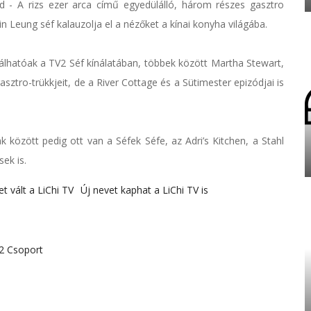
 - A rizs ezer arca című egyedülálló, három részes gasztro
n Leung séf kalauzolja el a nézőket a kínai konyha világába.
álhatóak a TV2 Séf kínálatában, többek között Martha Stewart,
sztro-trükkjeit, de a River Cottage és a Sütimester epizódjai is
k között pedig ott van a Séfek Séfe, az Adri’s Kitchen, a Stahl
ek is.
 vált a LiChi TV
Új nevet kaphat a LiChi TV is
2 Csoport