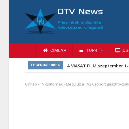
Ugrás
a
tartalomra
Fő
CÍMLAP
TOP4
CS
navigáció
A VIASAT FILM szeptember 1-
LEGFRISSEBBEK
Címlap
»
TV csatornák
»
Megújult a TV2 Csoport gasztro-csa
Morzsa