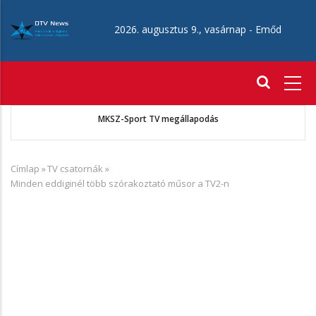
Ugrás
a
2026. augusztus 9., vasárnap -
Emőd
tartalomra
Fő
navigáció
MKSZ-Sport TV megállapodás
Címlap
»
TV csatornák
»
Morzsa
Minden eddiginél több szórakoztató műsor a TV2-n