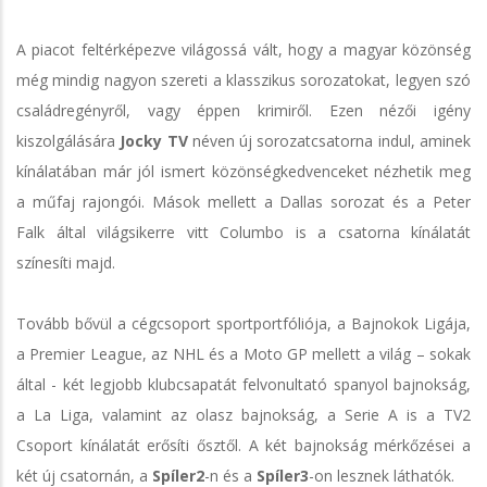
A piacot feltérképezve világossá vált, hogy a magyar közönség
még mindig nagyon szereti a klasszikus sorozatokat, legyen szó
családregényről, vagy éppen krimiről. Ezen nézői igény
kiszolgálására
Jocky TV
néven új sorozatcsatorna indul, aminek
kínálatában már jól ismert közönségkedvenceket nézhetik meg
a műfaj rajongói. Mások mellett a Dallas sorozat és a Peter
Falk által világsikerre vitt Columbo is a csatorna kínálatát
színesíti majd.
Tovább bővül a cégcsoport sportportfóliója, a Bajnokok Ligája,
a Premier League, az NHL és a Moto GP mellett a világ – sokak
által - két legjobb klubcsapatát felvonultató spanyol bajnokság,
a La Liga, valamint az olasz bajnokság, a Serie A is a TV2
Csoport kínálatát erősíti ősztől. A két bajnokság mérkőzései a
két új csatornán, a
Spíler2
-n és a
Spíler3
-on lesznek láthatók.