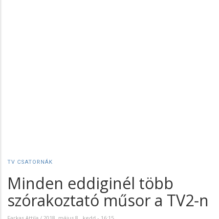
TV CSATORNÁK
Minden eddiginél több
szórakoztató műsor a TV2-n
Farkas Attila
/
2018. május 8., kedd - 16:15