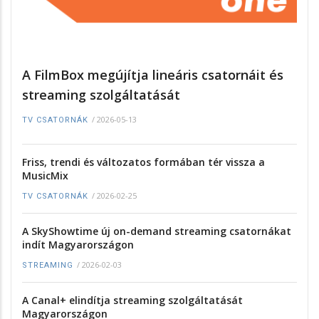
A FilmBox megújítja lineáris csatornáit és
streaming szolgáltatását
/
2026-05-13
TV CSATORNÁK
Friss, trendi és változatos formában tér vissza a
MusicMix
/
2026-02-25
TV CSATORNÁK
A SkyShowtime új on-demand streaming csatornákat
indít Magyarországon
/
2026-02-03
STREAMING
A Canal+ elindítja streaming szolgáltatását
Magyarországon