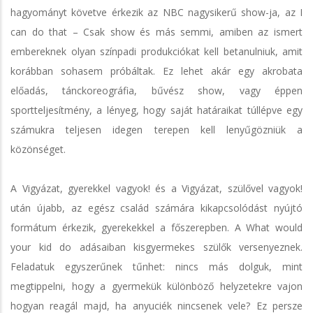
hagyományt követve érkezik az NBC nagysikerű show-ja, az I
can do that – Csak show és más semmi, amiben az ismert
embereknek olyan színpadi produkciókat kell betanulniuk, amit
korábban sohasem próbáltak. Ez lehet akár egy akrobata
előadás, tánckoreográfia, bűvész show, vagy éppen
sportteljesítmény, a lényeg, hogy saját határaikat túllépve egy
számukra teljesen idegen terepen kell lenyűgözniük a
közönséget.
A Vigyázat, gyerekkel vagyok! és a Vigyázat, szülővel vagyok!
után újabb, az egész család számára kikapcsolódást nyújtó
formátum érkezik, gyerekekkel a főszerepben. A What would
your kid do adásaiban kisgyermekes szülők versenyeznek.
Feladatuk egyszerűnek tűnhet: nincs más dolguk, mint
megtippelni, hogy a gyermekük különböző helyzetekre vajon
hogyan reagál majd, ha anyuciék nincsenek vele? Ez persze