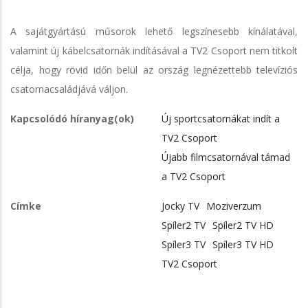
A sajátgyártású műsorok lehető legszínesebb kínálatával,
valamint új kábelcsatornák indításával a TV2 Csoport nem titkolt
célja, hogy rövid időn belül az ország legnézettebb televíziós
csatornacsaládjává váljon.
Kapcsolódó híranyag(ok)
Új sportcsatornákat indít a
TV2 Csoport
Újabb filmcsatornával támad
a TV2 Csoport
Címke
Jocky TV
Moziverzum
Spíler2 TV
Spíler2 TV HD
Spíler3 TV
Spíler3 TV HD
TV2 Csoport