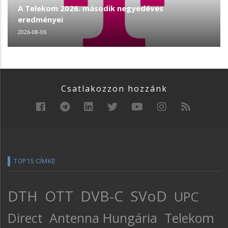
A Telekom 2026. második negyedéves
eredményei
2026-08-06
Csatlakozzon hozzánk
TOP15 CÍMKE
DTH
OTT
DVB-C
SVoD
UPC
Direct
Antenna Hungária
Telekom