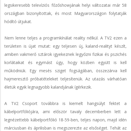
legsikeresebb televíziós főzőshowjának helyi változatai már 58
országban bizonyítottak, és most Magyarországon folytatják
hódító útjukat.
Nem lenne teljes a programkínálat reality nélkül. A TV2 ezen a
területen is újat mutat: egy teljesen új, kaland-realityt készít,
amiben vakmerő sztárok igyekeznek legyőzni fizikai és pszichés
korlátaikat és egymást úgy, hogy közben együtt is kell
működniük. Egy mesés sziget fogságában, összezárva kell
hajmeresztő próbatételeket teljesítenük. Az utazás várhatóan
életük egyik legnagyobb kalandjának ígérkezik.
A TV2 Csoport továbbra is kiemelt hangsúlyt fektet a
kábelportfóliójára, ami először tavaly decemberben lett a
legnézettebb kábelportfólió 18-59-ben, teljes napon, majd idén
márciusban és áprilisban is megszerezte az elsőséget. Tehát az