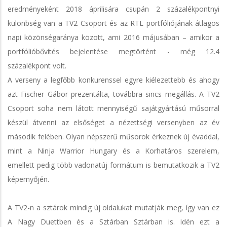
eredményeként 2018 áprilisára csupán 2 százalékpontnyi
különbség van a TV2 Csoport és az RTL portfóliójának átlagos
napi közönségaránya között, ami 2016 májusában – amikor a
portfólióbővítés bejelentése megtörtént - még 12.4
százalékpont volt.
A verseny a legfőbb konkurenssel egyre kiélezettebb és ahogy
azt Fischer Gábor prezentálta, továbbra sincs megállás. A TV2
Csoport soha nem látott mennyiségű sajátgyártású műsorral
készül átvenni az elsőséget a nézettségi versenyben az év
második felében. Olyan népszerű műsorok érkeznek új évaddal,
mint a Ninja Warrior Hungary és a Korhatáros szerelem,
emellett pedig több vadonatúj formátum is bemutatkozik a TV2
képernyőjén.
A TV2-n a sztárok mindig új oldalukat mutatják meg, így van ez
A Nagy Duettben és a Sztárban Sztárban is. Idén ezt a