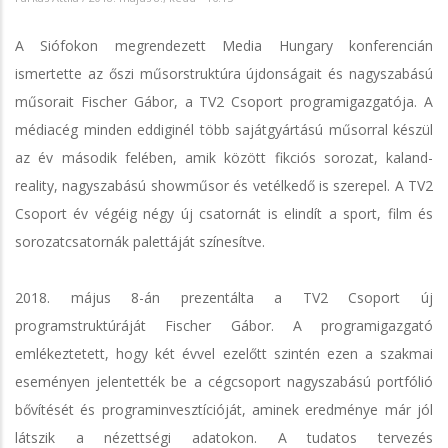
A Siófokon megrendezett Media Hungary konferencián
ismertette az őszi műsorstruktúra újdonságait és nagyszabású
műsorait Fischer Gábor, a TV2 Csoport programigazgatója. A
médiacég minden eddiginél több sajátgyártású műsorral készül
az év második felében, amik között fikciós sorozat, kaland-
reality, nagyszabású showműsor és vetélkedő is szerepel. A TV2
Csoport év végéig négy új csatornát is elindít a sport, film és
sorozatcsatornák palettáját színesítve.
2018. május 8-án prezentálta a TV2 Csoport új
programstruktúráját Fischer Gábor. A programigazgató
emlékeztetett, hogy két évvel ezelőtt szintén ezen a szakmai
eseményen jelentették be a cégcsoport nagyszabású portfólió
bővítését és programinvesztícióját, aminek eredménye már jól
látszik a nézettségi adatokon. A tudatos tervezés