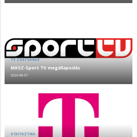
TV CSATORNÁK
MKSZ-Sport TV megállapodás
2026-08-07
STATISZTIKA