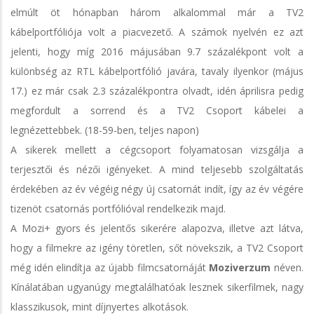
elmúlt öt hónapban három alkalommal már a TV2
kábelportfóliója volt a piacvezető. A számok nyelvén ez azt
jelenti, hogy míg 2016 májusában 9.7 százalékpont volt a
különbség az RTL kábelportfólió javára, tavaly ilyenkor (május
17.) ez már csak 2.3 százalékpontra olvadt, idén áprilisra pedig
megfordult a sorrend és a TV2 Csoport kábelei a
legnézettebbek. (18-59-ben, teljes napon)
A sikerek mellett a cégcsoport folyamatosan vizsgálja a
terjesztői és nézői igényeket. A mind teljesebb szolgáltatás
érdekében az év végéig négy új csatornát indít, így az év végére
tizenöt csatornás portfólióval rendelkezik majd.
A Mozi+ gyors és jelentős sikerére alapozva, illetve azt látva,
hogy a filmekre az igény töretlen, sőt növekszik, a TV2 Csoport
még idén elindítja az újabb filmcsatornáját
Moziverzum
néven.
Kínálatában ugyanúgy megtalálhatóak lesznek sikerfilmek, nagy
klasszikusok, mint díjnyertes alkotások.