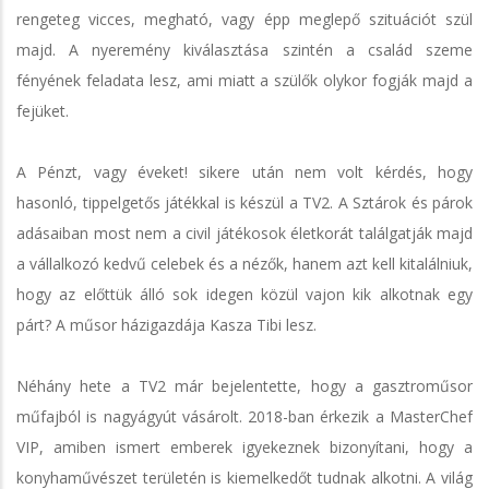
rengeteg vicces, megható, vagy épp meglepő szituációt szül
majd. A nyeremény kiválasztása szintén a család szeme
fényének feladata lesz, ami miatt a szülők olykor fogják majd a
fejüket.
A Pénzt, vagy éveket! sikere után nem volt kérdés, hogy
hasonló, tippelgetős játékkal is készül a TV2. A Sztárok és párok
adásaiban most nem a civil játékosok életkorát találgatják majd
a vállalkozó kedvű celebek és a nézők, hanem azt kell kitalálniuk,
hogy az előttük álló sok idegen közül vajon kik alkotnak egy
párt? A műsor házigazdája Kasza Tibi lesz.
Néhány hete a TV2 már bejelentette, hogy a gasztroműsor
műfajból is nagyágyút vásárolt. 2018-ban érkezik a MasterChef
VIP, amiben ismert emberek igyekeznek bizonyítani, hogy a
konyhaművészet területén is kiemelkedőt tudnak alkotni. A világ