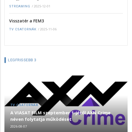
/
2025-12-01
STREAMING
Visszatér a FEM3
/
2025-11-06
TV CSATORNÁK
LEGFRISSEBB 3
TV CSATORNÁK
A VIASAT FILM szeptember 1-jétől AXN Crime
néven folytatja működését
2026-08-07