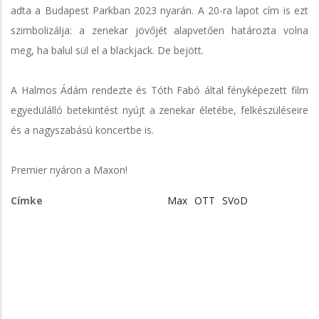
adta a Budapest Parkban 2023 nyarán. A 20-ra lapot cím is ezt
szimbolizálja: a zenekar jövőjét alapvetően határozta volna
meg, ha balul sül el a blackjack. De bejött.
A Halmos Ádám rendezte és Tóth Fabó által fényképezett film
egyedülálló betekintést nyújt a zenekar életébe, felkészüléseire
és a nagyszabású koncertbe is.
Premier nyáron a Maxon!
Címke
Max
OTT
SVoD