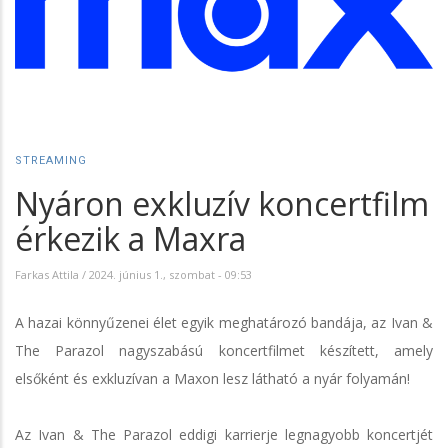
STREAMING
Nyáron exkluzív koncertfilm
érkezik a Maxra
Farkas Attila
/
2024. június 1., szombat - 09:53
A hazai könnyűzenei élet egyik meghatározó bandája, az Ivan &
The Parazol nagyszabású koncertfilmet készített, amely
elsőként és exkluzívan a Maxon lesz látható a nyár folyamán!
Az Ivan & The Parazol eddigi karrierje legnagyobb koncertjét