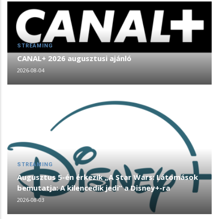
STREAMING
CANAL+ 2026 augusztusi ajánló
2026-08-04
STREAMING
Augusztus 5-én érkezik „A Star Wars: Látomások
bemutatja: A kilencedik jedi” a Disney+-ra
2026-08-03