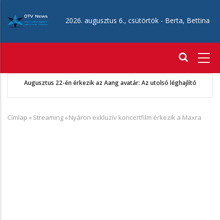
Ugrás
a
2026. augusztus 6., csütörtök -
Berta, Bettina
tartalomra
Fő
navigáció
Augusztus 22-én érkezik az Aang avatár: Az utolsó léghajlító
Címlap
»
Streaming
»
Nyáron exkluzív koncertfilm érkezik a Maxra
Morzsa