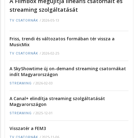
A FilmBox megújítja lineáris csatornáit és
streaming szolgáltatását
/
2026-05-13
TV CSATORNÁK
Friss, trendi és változatos formában tér vissza a
MusicMix
/
2026-02-25
TV CSATORNÁK
A SkyShowtime új on-demand streaming csatornákat
indít Magyarországon
/
2026-02-03
STREAMING
A Canal+ elindítja streaming szolgáltatását
Magyarországon
/
2025-12-01
STREAMING
Visszatér a FEM3
/
2025-11-06
TV CSATORNÁK