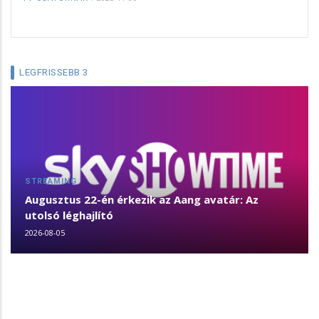
LEGFRISSEBB 3
STREAMING
Augusztus 22-én érkezik az Aang avatár: Az
utolsó léghajlító
2026-08-05