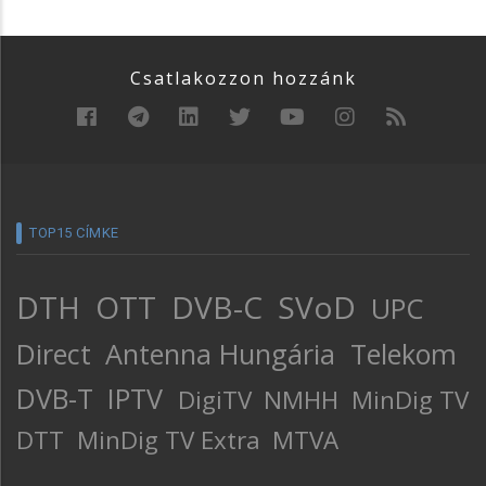
Csatlakozzon hozzánk
TOP15 CÍMKE
DTH
OTT
DVB-C
SVoD
UPC
Direct
Antenna Hungária
Telekom
DVB-T
IPTV
DigiTV
NMHH
MinDig TV
DTT
MinDig TV Extra
MTVA