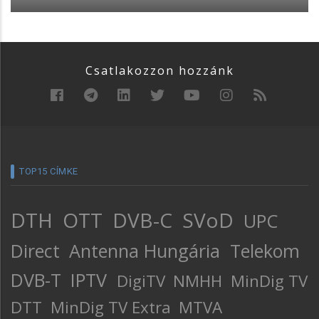
Csatlakozzon hozzánk
TOP15 CÍMKE
DTH
OTT
DVB-C
SVoD
UPC
Direct
Antenna Hungária
Telekom
DVB-T
IPTV
DigiTV
NMHH
MinDig TV
DTT
MinDig TV Extra
MTVA