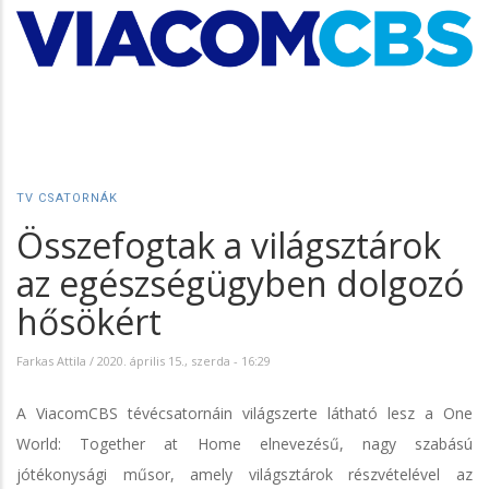
TV CSATORNÁK
Összefogtak a világsztárok
az egészségügyben dolgozó
hősökért
Farkas Attila
/
2020. április 15., szerda - 16:29
A ViacomCBS tévécsatornáin világszerte látható lesz a One
World: Together at Home elnevezésű, nagy szabású
jótékonysági műsor, amely világsztárok részvételével az