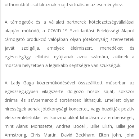
otthonukból csatlakoznak majd virtuálisan az eseményhez.
A támogatók és a vállalati partnerek kötelezettségvállalásai
alapján működő, a COVID-19 Szolidaritási Felelősségi Alapot
támogató produkció valójában olyan jótékonysági szervezetek
javát szolgálja, amelyek élelmiszert, menedéket és
egészségügyi ellátást nyújtanak azok számára, akiknek a
mostani helyzetben a leginkább segítségre van szükségük.
A Lady Gaga közreműködésével összeállított műsorban az
egészségügyben világszerte dolgozó hősök saját, sokszor
drámai és szívbemarkoló történeteit láthatjuk. Emellett olyan
hírességek adnak jótékonysági koncertet, vagy buzdítják pozitív
életszemléletükkel és karizmájukkal kitartásra az emberiséget,
mint Alanis Morissette, Andrea Bocelli, Billie Eilish, Billie Joe
Armstrong, Chris Martin, David Beckham, Elton John, John