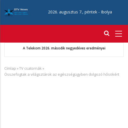
Ugrás
a
2026. augusztus 7., péntek -
Ibolya
tartalomra
Fő
navigáció
A Telekom 2026. második negyedéves eredményei
Címlap
»
TV csatornák
»
Morzsa
Összefogtak a világsztárok az egészségügyben dolgozó hősökért