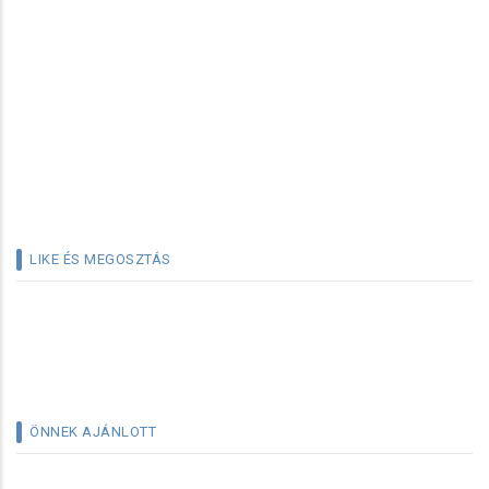
LIKE ÉS MEGOSZTÁS
ÖNNEK AJÁNLOTT