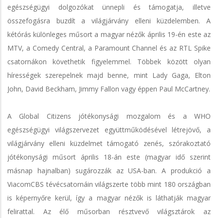
egészségügyi dolgozókat ünnepli és támogatja, illetve
összefogásra buzdít a világjárvány elleni küzdelemben. A
kétórás különleges műsort a magyar nézők április 19-én este az
MTV, a Comedy Central, a Paramount Channel és az RTL Spike
csatornákon követhetik figyelemmel. Többek között olyan
hírességek szerepelnek majd benne, mint Lady Gaga, Elton
John, David Beckham, Jimmy Fallon vagy éppen Paul McCartney.
A Global Citizens jótékonysági mozgalom és a WHO
egészségügyi világszervezet együttműködésével létrejövő, a
világjárvány elleni küzdelmet támogató zenés, szórakoztató
jótékonysági műsort április 18-án este (magyar idő szerint
másnap hajnalban) sugározzák az USA-ban. A produkció a
ViacomCBS tévécsatornáin világszerte több mint 180 országban
is képernyőre kerül, így a magyar nézők is láthatják magyar
felirattal. Az élő műsorban résztvevő világsztárok az