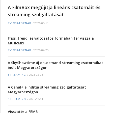
A FilmBox megújítja lineáris csatornáit és
streaming szolgáltatását
/
2026-05-13
TV CSATORNÁK
Friss, trendi és változatos formában tér vissza a
MusicMix
/
2026-02-25
TV CSATORNÁK
A SkyShowtime új on-demand streaming csatornákat
indít Magyarországon
/
2026-02-03
STREAMING
A Canal+ elindítja streaming szolgáltatását
Magyarországon
/
2025-12-01
STREAMING
Visszatér a FEM3