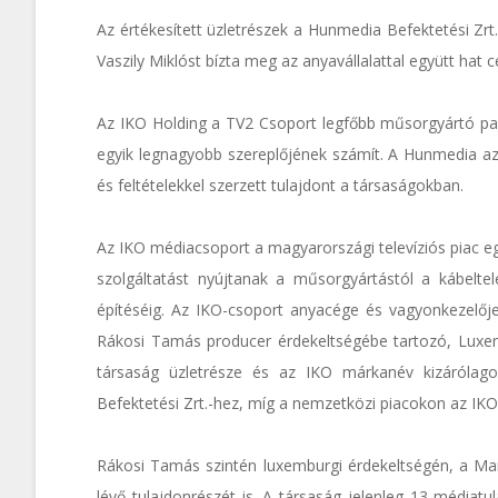
Az értékesített üzletrészek a Hunmedia Befektetési Zrt.
Vaszily Miklóst bízta meg az anyavállalattal együtt hat cé
Az IKO Holding a TV2 Csoport legfőbb műsorgyártó part
egyik legnagyobb szereplőjének számít. A Hunmedia az 
és feltételekkel szerzett tulajdont a társaságokban.
Az IKO médiacsoport a magyarországi televíziós piac e
szolgáltatást nyújtanak a műsorgyártástól a kábeltel
építéséig. Az IKO-csoport anyacége és vagyonkezelője
Rákosi Tamás producer érdekeltségébe tartozó, Luxemb
társaság üzletrésze és az IKO márkanév kizárólag
Befektetési Zrt.-hez, míg a nemzetközi piacokon az IKO
Rákosi Tamás szintén luxemburgi érdekeltségén, a Man
lévő tulajdonrészét is. A társaság jelenleg 13 médiatu