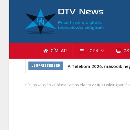
Ugrás
a
tartalomra
Fő
CÍMLAP
TOP4
CS
navigáció
A Telekom 2026. második ne
LEGFRISSEBBEK
Címlap
»
Egyéb
»
Rákosi Tamás eladta az IKO Holdingban és
Morzsa