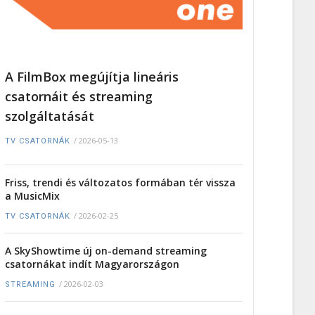
A FilmBox megújítja lineáris
csatornáit és streaming
szolgáltatását
/
2026-05-13
TV CSATORNÁK
Friss, trendi és változatos formában tér vissza
a MusicMix
/
2026-02-25
TV CSATORNÁK
A SkyShowtime új on-demand streaming
csatornákat indít Magyarországon
/
2026-02-03
STREAMING