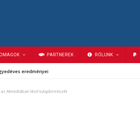
OMAGOK
PARTNEREK
RÓLUNK
gyedéves eredményei
 az Atmediában lévő tulajdonrészét