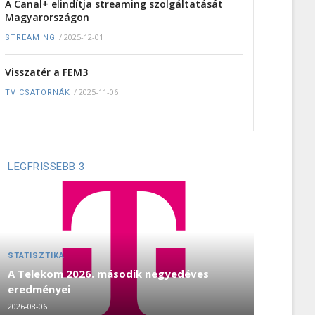
A Canal+ elindítja streaming szolgáltatását
Magyarországon
/
2025-12-01
STREAMING
Visszatér a FEM3
/
2025-11-06
TV CSATORNÁK
LEGFRISSEBB 3
STATISZTIKA
A Telekom 2026. második negyedéves
eredményei
2026-08-06