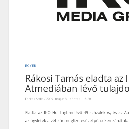
EGYÉB
Rákosi Tamás eladta az 
Atmediában lévő tulajd
Farkas Attila
/
2019. május 3., péntek - 18:20
Eladta az IKO Holdingban lévő 49 százalékos, és az A
az ügyletek a vételár megfizetésével pénteken zárultak.