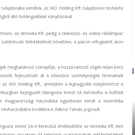
 tulajdonába kerültek, az IKO Holding Kft. tulajdonosi testülete
gből álló holdingvállalat irányításával.
nere, az Atmedia Kft. pedig a televíziós- és online reklámpiac
üzletrészek felértékelését követően, a piacon elfogadott áron
gyik meghatározó szereplője, a hozzá tartozó cégek teljes körű
evíziók fejlesztésén át a televíziós személyiségek hírnevének
 az IKO Holding Kft., amelyben a legnagyobb tulajdonrészt a
urgban bejegyzett Mangusta Invest SA birtokolta. A külföldi
os magyarországi használata együttesen került a Hunmédia
 névhasználatra továbbra is Rákosi Tamás jogosult.
gusta Invest SA-n keresztül értékesítette az Atmedia Kft.-ben
lajdonos összesen 44 televíziós csatornájának reklámfelületeit