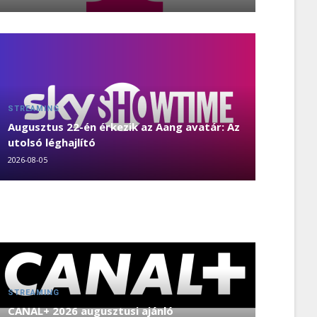
STREAMING
Augusztus 22-én érkezik az Aang avatár: Az
utolsó léghajlító
2026-08-05
STREAMING
CANAL+ 2026 augusztusi ajánló