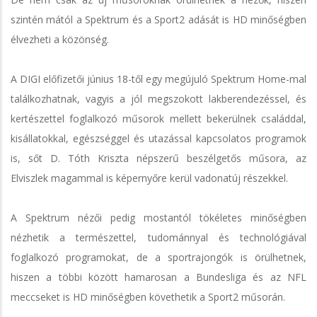
szintén mától a Spektrum és a Sport2 adását is HD minőségben
élvezheti a közönség.
A DIGI előfizetői június 18-től egy megújuló Spektrum Home-mal
találkozhatnak, vagyis a jól megszokott lakberendezéssel, és
kertészettel foglalkozó műsorok mellett bekerülnek családdal,
kisállatokkal, egészséggel és utazással kapcsolatos programok
is, sőt D. Tóth Kriszta népszerű beszélgetős műsora, az
Elviszlek magammal is képernyőre kerül vadonatúj részekkel.
A Spektrum nézői pedig mostantól tökéletes minőségben
nézhetik a természettel, tudománnyal és technológiával
foglalkozó programokat, de a sportrajongók is örülhetnek,
hiszen a többi között hamarosan a Bundesliga és az NFL
meccseket is HD minőségben követhetik a Sport2 műsorán.