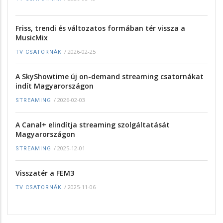
Friss, trendi és változatos formában tér vissza a
MusicMix
/
2026-02-25
TV CSATORNÁK
A SkyShowtime új on-demand streaming csatornákat
indít Magyarországon
/
2026-02-03
STREAMING
A Canal+ elindítja streaming szolgáltatását
Magyarországon
/
2025-12-01
STREAMING
Visszatér a FEM3
/
2025-11-06
TV CSATORNÁK