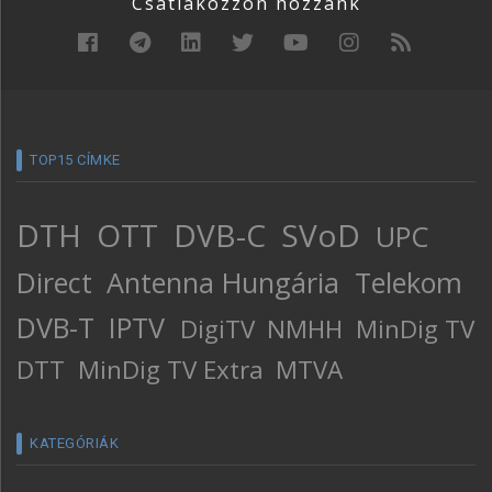
Csatlakozzon hozzánk
TOP15 CÍMKE
DTH
OTT
DVB-C
SVoD
UPC
Direct
Antenna Hungária
Telekom
DVB-T
IPTV
DigiTV
NMHH
MinDig TV
DTT
MinDig TV Extra
MTVA
KATEGÓRIÁK