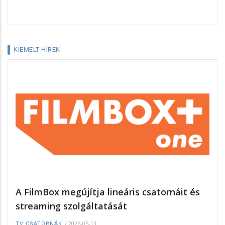
KIEMELT HÍREK
A FilmBox megújítja lineáris csatornáit és
streaming szolgáltatását
/
2026-05-13
TV CSATORNÁK