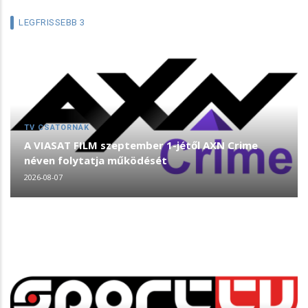
LEGFRISSEBB 3
TV CSATORNÁK
A VIASAT FILM szeptember 1-jétől AXN Crime
néven folytatja működését
2026-08-07