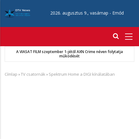
Ugrás
a
2026. augusztus 9., vasárnap -
Emőd
tartalomra
Fő
navigáció
A VIASAT FILM szeptember 1-jétől AXN Crime néven folytatja
működését
Címlap
»
TV csatornák
»
Spektrum Home a DIGI kínálatában
Morzsa