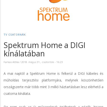
TV CSATORNÁK
Spektrum Home a DIGI
kínálatában
Farkas Attila
/
2018. május 31., csütörtök - 16:23
A mai naptól a Spektrum Home is felkerül a DIGI kábeles és
műholdas terjesztési platformjára, melynek köszönhetően
országszerte már több mint 3 millió háztartásban lesz elérhető a
csatorna kínálata.
De nem csak az új műsoroknak örülhetnek a nézők, hiszen