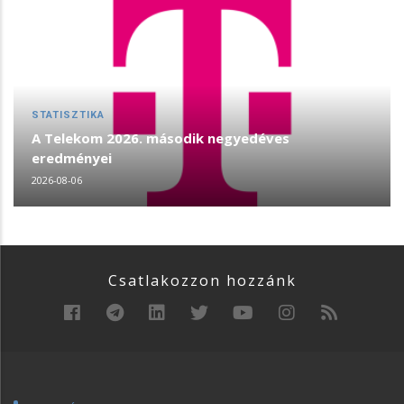
STATISZTIKA
A Telekom 2026. második negyedéves
eredményei
2026-08-06
Csatlakozzon hozzánk