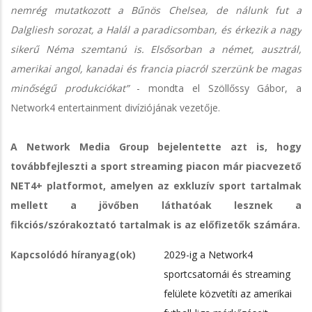
nemrég mutatkozott a Bűnös Chelsea, de nálunk fut a
Dalgliesh sorozat, a Halál a paradicsomban, és érkezik a nagy
sikerű Néma szemtanú is. Elsősorban a német, ausztrál,
amerikai angol, kanadai és francia piacról szerzünk be magas
minőségű produkciókat”
- mondta el Szöllőssy Gábor, a
Network4 entertainment divíziójának vezetője.
A Network Media Group bejelentette azt is, hogy
továbbfejleszti a sport streaming piacon már piacvezető
NET4+ platformot, amelyen az exkluzív sport tartalmak
mellett a jövőben láthatóak lesznek a
fikciós/szórakoztató tartalmak is az előfizetők számára.
Kapcsolódó híranyag(ok)
2029-ig a Network4
sportcsatornái és streaming
felülete közvetíti az amerikai