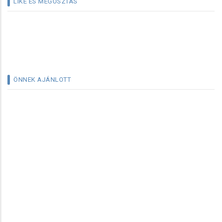
LIKE ÉS MEGOSZTÁS
ÖNNEK AJÁNLOTT