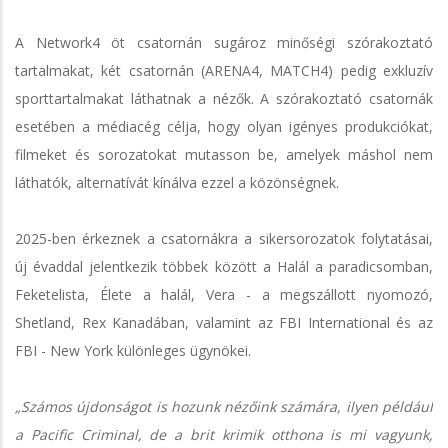
A Network4 öt csatornán sugároz minőségi szórakoztató
tartalmakat, két csatornán (ARENA4, MATCH4) pedig exkluzív
sporttartalmakat láthatnak a nézők. A szórakoztató csatornák
esetében a médiacég célja, hogy olyan igényes produkciókat,
filmeket és sorozatokat mutasson be, amelyek máshol nem
láthatók, alternatívát kínálva ezzel a közönségnek.
2025-ben érkeznek a csatornákra a sikersorozatok folytatásai,
új évaddal jelentkezik többek között a Halál a paradicsomban,
Feketelista, Élete a halál, Vera - a megszállott nyomozó,
Shetland, Rex Kanadában, valamint az FBI International és az
FBI - New York különleges ügynökei.
„Számos újdonságot is hozunk nézőink számára, ilyen például
a Pacific Criminal, de a brit krimik otthona is mi vagyunk,