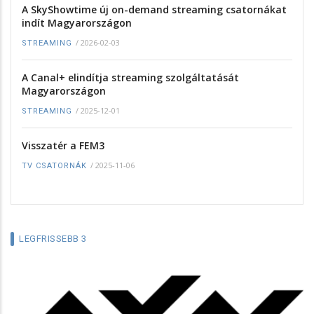
A SkyShowtime új on-demand streaming csatornákat
indít Magyarországon
/
2026-02-03
STREAMING
A Canal+ elindítja streaming szolgáltatását
Magyarországon
/
2025-12-01
STREAMING
Visszatér a FEM3
/
2025-11-06
TV CSATORNÁK
LEGFRISSEBB 3