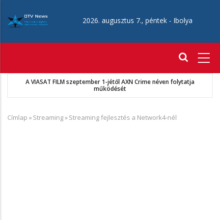
Ugrás
a
2026. augusztus 7., péntek -
Ibolya
tartalomra
Fő
navigáció
A VIASAT FILM szeptember 1-jétől AXN Crime néven folytatja
működését
Címlap
»
Streaming
»
Streaming fejlesztés a Network4-nél
Morzsa