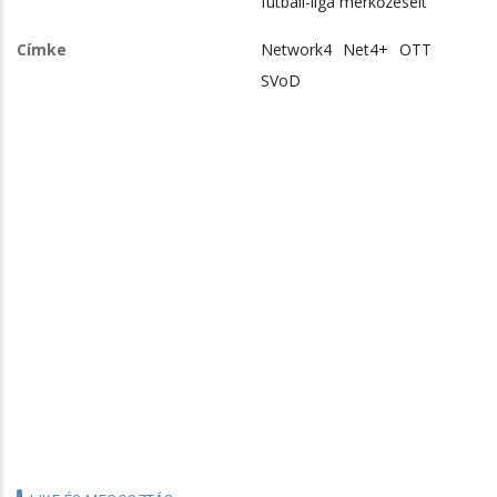
futball-liga mérkőzéseit
Címke
Network4
Net4+
OTT
SVoD