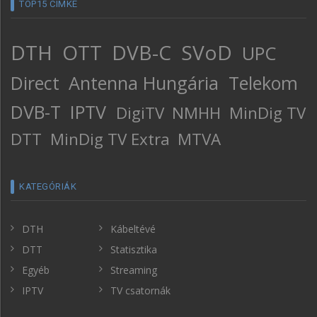
TOP15 CÍMKE
DTH
OTT
DVB-C
SVoD
UPC
Direct
Antenna Hungária
Telekom
DVB-T
IPTV
DigiTV
NMHH
MinDig TV
DTT
MinDig TV Extra
MTVA
KATEGÓRIÁK
DTH
Kábeltévé
DTT
Statisztika
Egyéb
Streaming
IPTV
TV csatornák