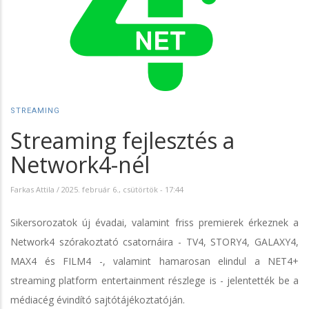
STREAMING
Streaming fejlesztés a
Network4-nél
Farkas Attila
/
2025. február 6., csütörtök - 17:44
Sikersorozatok új évadai, valamint friss premierek érkeznek a
Network4 szórakoztató csatornáira - TV4, STORY4, GALAXY4,
MAX4 és FILM4 -, valamint hamarosan elindul a NET4+
streaming platform entertainment részlege is - jelentették be a
médiacég évindító sajtótájékoztatóján.