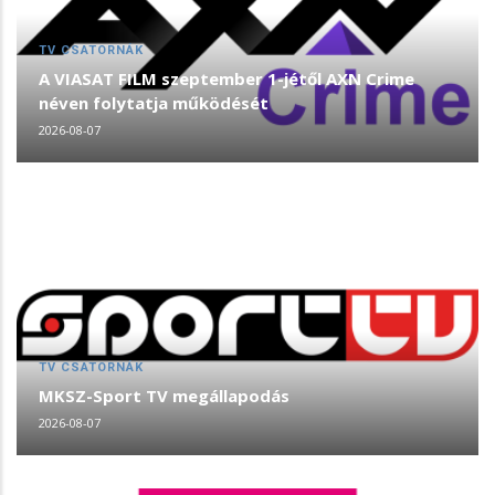
TV CSATORNÁK
A VIASAT FILM szeptember 1-jétől AXN Crime
néven folytatja működését
2026-08-07
TV CSATORNÁK
MKSZ-Sport TV megállapodás
2026-08-07