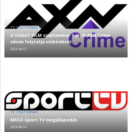
TV CSATORNÁK
A VIASAT FILM szeptember 1-jétől AXN Crime
néven folytatja működését
2026-08-07
TV CSATORNÁK
MKSZ-Sport TV megállapodás
2026-08-07