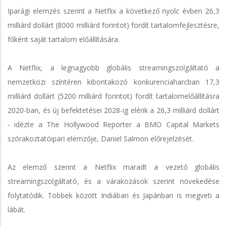
Iparági elemzés szerint a Netflix a következő nyolc évben 26,3
milliárd dollárt (8000 milliárd forintot) fordít tartalomfejlesztésre,
főként saját tartalom előállítására.
A Netflix, a legnagyobb globális streamingszolgáltató a
nemzetközi színtéren kibontakozó konkurenciaharcban 17,3
milliárd dollárt (5200 milliárd forintot) fordít tartalomelőállításra
2020-ban, és új befektetései 2028-ig elérik a 26,3 milliárd dollárt
- idézte a The Hollywood Reporter a BMO Capital Markets
szórakoztatóipari elemzője, Daniel Salmon előrejelzését.
Az elemző szerint a Netflix maradt a vezető globális
streamingszolgáltató, és a várakozások szerint növekedése
folytatódik. Többek között Indiában és Japánban is megveti a
lábát.