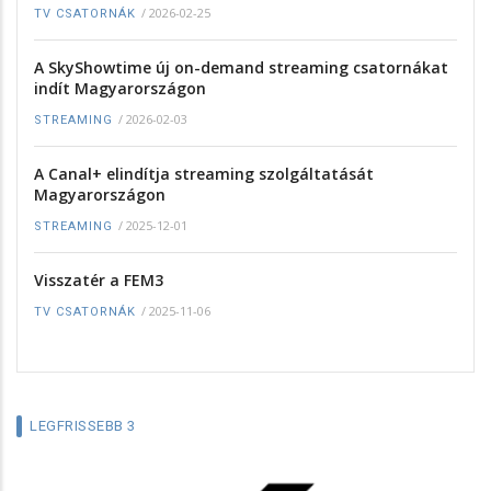
/
2026-02-25
TV CSATORNÁK
A SkyShowtime új on-demand streaming csatornákat
indít Magyarországon
/
2026-02-03
STREAMING
A Canal+ elindítja streaming szolgáltatását
Magyarországon
/
2025-12-01
STREAMING
Visszatér a FEM3
/
2025-11-06
TV CSATORNÁK
LEGFRISSEBB 3