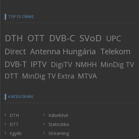
TOP15 CÍMKE
DTH
OTT
DVB-C
SVoD
UPC
Direct
Antenna Hungária
Telekom
DVB-T
IPTV
DigiTV
NMHH
MinDig TV
DTT
MinDig TV Extra
MTVA
KATEGÓRIÁK
DTH
Kábeltévé
DTT
Statisztika
Egyéb
Streaming