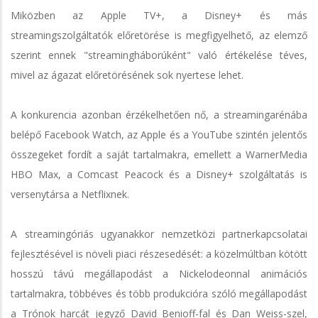
Miközben az Apple TV+, a Disney+ és más
streamingszolgáltatók előretörése is megfigyelhető, az elemző
szerint ennek "streamingháborúként" való értékelése téves,
mivel az ágazat előretörésének sok nyertese lehet.
A konkurencia azonban érzékelhetően nő, a streamingarénába
belépő Facebook Watch, az Apple és a YouTube szintén jelentős
összegeket fordít a saját tartalmakra, emellett a WarnerMedia
HBO Max, a Comcast Peacock és a Disney+ szolgáltatás is
versenytársa a Netflixnek.
A streamingóriás ugyanakkor nemzetközi partnerkapcsolatai
fejlesztésével is növeli piaci részesedését: a közelmúltban kötött
hosszú távú megállapodást a Nickelodeonnal animációs
tartalmakra, többéves és több produkcióra szóló megállapodást
a Trónok harcát jegyző David Benioff-fal és Dan Weiss-szel,