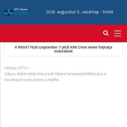
Ugrás
a
2026. augusztus 9., vasárnap -
Emőd
tartalomra
Fő
navigáció
ytatja
MKSZ-Sport TV megállapodás
Címlap
»
IPTV
»
Morzsa
Súlyos dollármilliárdokat költ főként tartalomelőállítására a
következő nyolc évben a Netflix