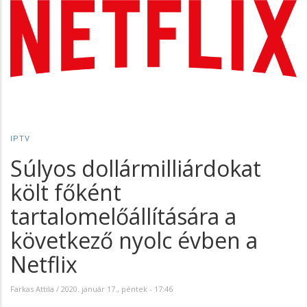
IPTV
Súlyos dollármilliárdokat
költ főként
tartalomelőállítására a
következő nyolc évben a
Netflix
Farkas Attila
/
2020. január 17., péntek - 17:46