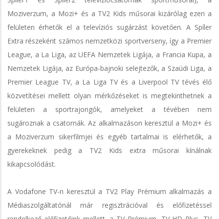
Moziverzum, a Mozi+ és a TV2 Kids műsorai kizárólag ezen a
felületen érhetők el a televíziós sugárzást követően. A Spíler
Extra részeként számos nemzetközi sportverseny, így a Premier
League, a La Liga, az UEFA Nemzetek Ligája, a Francia Kupa, a
Nemzetek Ligája, az Európa-bajnoki selejtezők, a Szaúdi Liga, a
Premier League TV, a La Liga TV és a Liverpool TV tévés élő
közvetítései mellett olyan mérkőzéseket is megtekinthetnek a
felületen a sportrajongók, amelyeket a tévében nem
sugároznak a csatornák. Az alkalmazáson keresztül a Mozi+ és
a Moziverzum sikerfilmjei és egyéb tartalmai is elérhetők, a
gyerekeknek pedig a TV2 Kids extra műsorai kínálnak
kikapcsolódást.
A Vodafone TV-n keresztül a TV2 Play Prémium alkalmazás a
Médiaszolgáltatónál már regisztrációval és előfizetéssel
rendelkező előfizetőink mellett, a TV Prémium, TV HD Plus, TV