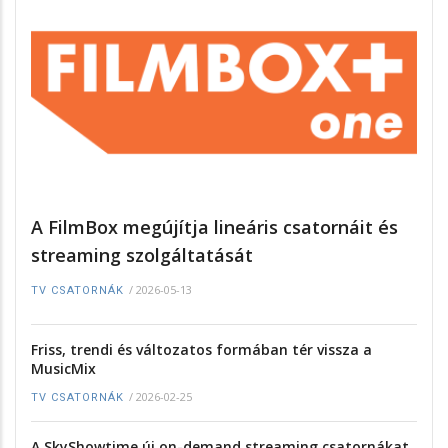
A FilmBox megújítja lineáris csatornáit és
streaming szolgáltatását
/
2026-05-13
TV CSATORNÁK
Friss, trendi és változatos formában tér vissza a
MusicMix
/
2026-02-25
TV CSATORNÁK
A SkyShowtime új on-demand streaming csatornákat