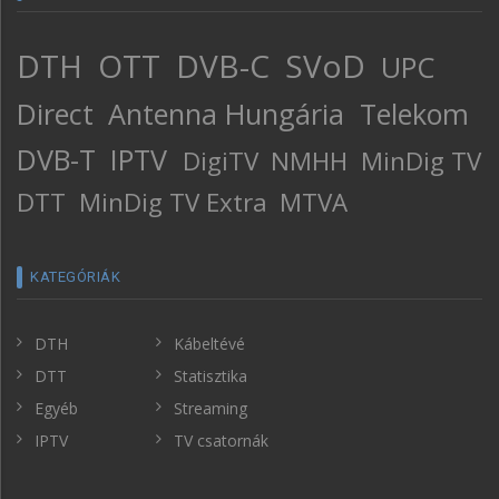
DTH
OTT
DVB-C
SVoD
UPC
Direct
Antenna Hungária
Telekom
DVB-T
IPTV
DigiTV
NMHH
MinDig TV
DTT
MinDig TV Extra
MTVA
KATEGÓRIÁK
DTH
Kábeltévé
DTT
Statisztika
Egyéb
Streaming
IPTV
TV csatornák