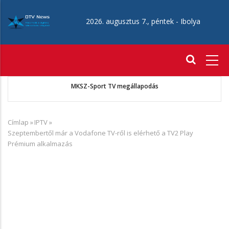
Ugrás
a
2026. augusztus 7., péntek -
Ibolya
tartalomra
Fő
navigáció
 A
MKSZ-Sport TV megállapodás
Címlap
»
IPTV
»
Morzsa
Szeptembertől már a Vodafone TV-ről is elérhető a TV2 Play
Prémium alkalmazás