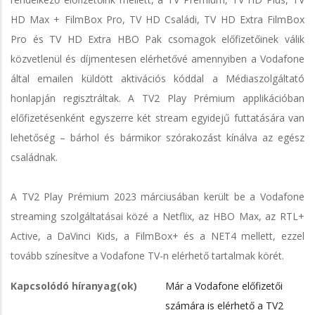
HD Max + FilmBox Pro, TV HD Családi, TV HD Extra FilmBox
Pro és TV HD Extra HBO Pak csomagok előfizetőinek válik
közvetlenül és díjmentesen elérhetővé amennyiben a Vodafone
által emailen küldött aktivációs kóddal a Médiaszolgáltató
honlapján regisztráltak. A TV2 Play Prémium applikációban
előfizetésenként egyszerre két stream egyidejű futtatására van
lehetőség – bárhol és bármikor szórakozást kínálva az egész
családnak.
A TV2 Play Prémium 2023 márciusában került be a Vodafone
streaming szolgáltatásai közé a Netflix, az HBO Max, az RTL+
Active, a DaVinci Kids, a FilmBox+ és a NET4 mellett, ezzel
tovább színesítve a Vodafone TV-n elérhető tartalmak körét.
Kapcsolódó híranyag(ok)
Már a Vodafone előfizetői
számára is elérhető a TV2