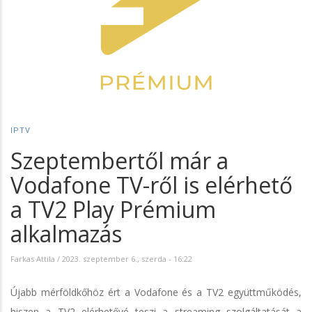
IPTV
Szeptembertől már a
Vodafone TV-ről is elérhető
a TV2 Play Prémium
alkalmazás
Farkas Attila
/
2023. szeptember 6., szerda - 16:22
Újabb mérföldkőhöz ért a Vodafone és a TV2 együttműködés,
hiszen a TV2 elérhetővé teszi a streaming szolgáltatását a