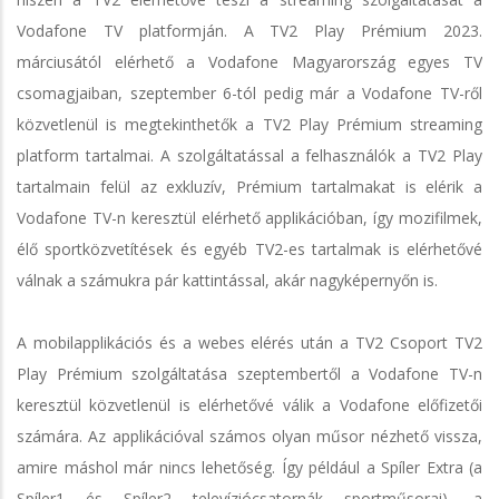
Vodafone TV platformján. A TV2 Play Prémium 2023.
márciusától elérhető a Vodafone Magyarország egyes TV
csomagjaiban, szeptember 6-tól pedig már a Vodafone TV-ről
közvetlenül is megtekinthetők a TV2 Play Prémium streaming
platform tartalmai. A szolgáltatással a felhasználók a TV2 Play
tartalmain felül az exkluzív, Prémium tartalmakat is elérik a
Vodafone TV-n keresztül elérhető applikációban, így mozifilmek,
élő sportközvetítések és egyéb TV2-es tartalmak is elérhetővé
válnak a számukra pár kattintással, akár nagyképernyőn is.
A mobilapplikációs és a webes elérés után a TV2 Csoport TV2
Play Prémium szolgáltatása szeptembertől a Vodafone TV-n
keresztül közvetlenül is elérhetővé válik a Vodafone előfizetői
számára. Az applikációval számos olyan műsor nézhető vissza,
amire máshol már nincs lehetőség. Így például a Spíler Extra (a
Spíler1 és Spíler2 televíziócsatornák sportműsorai), a