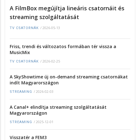
A FilmBox megújítja lineáris csatornáit és
streaming szolgáltatását
/
2026-05-13
TV CSATORNÁK
Friss, trendi és változatos formában tér vissza a
MusicMix
/
2026-02-25
TV CSATORNÁK
A SkyShowtime új on-demand streaming csatornákat
indít Magyarországon
/
2026-02-03
STREAMING
A Canal+ elindítja streaming szolgáltatását
Magyarországon
/
2025-12-01
STREAMING
Visszatér a FEM3