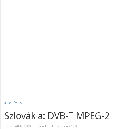
ARCHÍVUM
Szlovákia: DVB-T MPEG-2
Farkas Attila
/
2009. november 11., szerda - 12:08