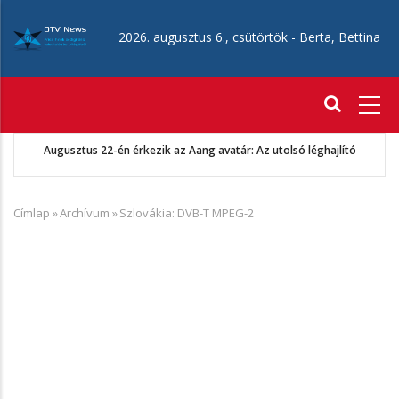
Ugrás
a
2026. augusztus 6., csütörtök -
Berta, Bettina
tartalomra
Fő
navigáció
Augusztus 22-én érkezik az Aang avatár: Az utolsó léghajlító
Címlap
»
Archívum
»
Szlovákia: DVB-T MPEG-2
Morzsa