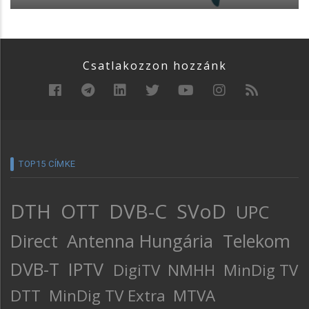
Csatlakozzon hozzánk
TOP15 CÍMKE
DTH
OTT
DVB-C
SVoD
UPC
Direct
Antenna Hungária
Telekom
DVB-T
IPTV
DigiTV
NMHH
MinDig TV
DTT
MinDig TV Extra
MTVA