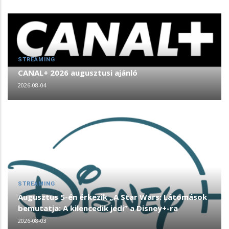
STREAMING
CANAL+ 2026 augusztusi ajánló
2026-08-04
STREAMING
Augusztus 5-én érkezik „A Star Wars: Látomások
bemutatja: A kilencedik jedi” a Disney+-ra
2026-08-03