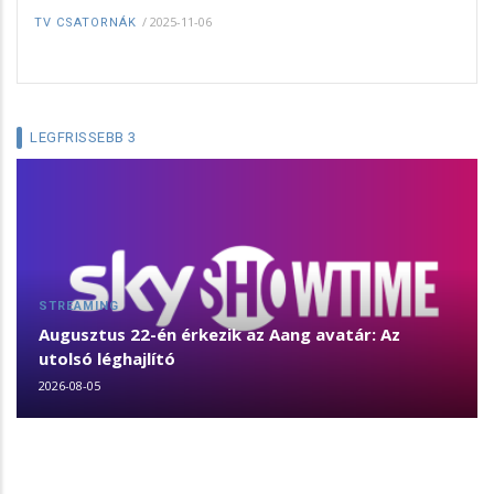
/
2025-11-06
TV CSATORNÁK
LEGFRISSEBB 3
STREAMING
Augusztus 22-én érkezik az Aang avatár: Az
utolsó léghajlító
2026-08-05