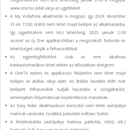
www.one.hu oldal várja az ügyfeleket.
A My Vodafone alkalmazás is megújul, így 2024. december
31-én 15:00 órától nem lehet majd belépni az alkalmazásba,
így ügyintézésre sem lesz lehetőség. 2025. január 2-től
viszont az új One applikációkban a megszokott funkciók és
lehetőségek várják a felhasználókat.
Az egyenlegfeltöltést csak az erre alkalmas
bankautomatákon lehet ebben az időszakban elvégezni.
A OneTV webes és applikációs felületére nem lehet majd
belépni az átállás ideje alatt. Az átállás kezdete előtt már
belépett felhasználók tudják használni a szolgáltatást,
amennyiben folyamatosan bejelentkezve maradnak.
Az Easy Rider alkalmazáson keresztül nem lehet autópálya
matricát vásárolni, továbbá parkolást indítani, fizetni.
A Mobilvásárlás (autópálya matrica, parkolás, lottó, stb.)
funkciók SMS-ben sem lesznek elérhetőek.