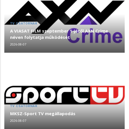
TV CSATORNÁK
A VIASAT FILM szeptember 1-jétől AXN Crime
néven folytatja működését
2026-08-07
TV CSATORNÁK
MKSZ-Sport TV megállapodás
2026-08-07