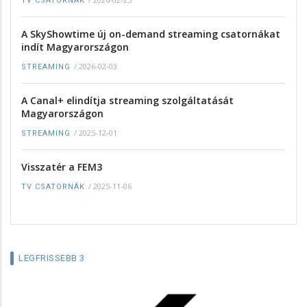
TV CSATORNÁK
A SkyShowtime új on-demand streaming csatornákat
indít Magyarországon
/
2026-02-03
STREAMING
A Canal+ elindítja streaming szolgáltatását
Magyarországon
/
2025-12-01
STREAMING
Visszatér a FEM3
/
2025-11-06
TV CSATORNÁK
LEGFRISSEBB 3