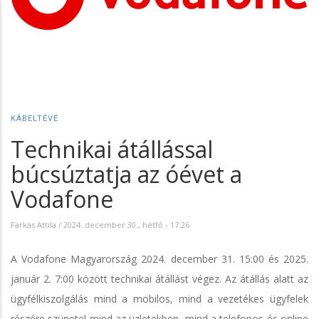
KÁBELTÉVÉ
Technikai átállással
búcsúztatja az óévet a
Vodafone
Farkas Attila
/
2024. december 30., hétfő - 17:26
A Vodafone Magyarország 2024. december 31. 15:00 és 2025.
január 2. 7:00 között technikai átállást végez. Az átállás alatt az
ügyfélkiszolgálás mind a mobilos, mind a vezetékes ügyfelek
részére szünetel mind az üzletekben, mind a telefonos és online