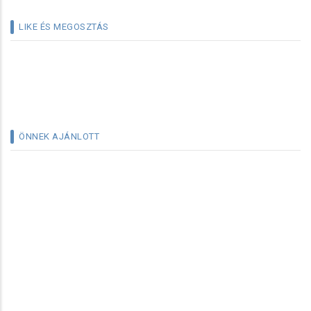
LIKE ÉS MEGOSZTÁS
ÖNNEK AJÁNLOTT