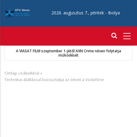
Ugrás
a
2026. augusztus 7., péntek -
Ibolya
tartalomra
Fő
navigáció
MKSZ-Sport TV megállapodás
Címlap
»
Kábeltévé
»
Morzsa
Technikai átállással búcsúztatja az óévet a Vodafone