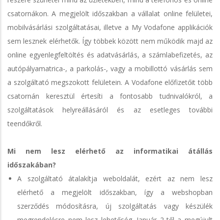
csatornákon. A megjelölt időszakban a vállalat online felületei,
mobilvásárlási szolgáltatásai, illetve a My Vodafone applikációk
sem lesznek elérhetők. Így többek között nem működik majd az
online egyenlegfeltöltés és adatvásárlás, a számlabefizetés, az
autópályamatrica-, a parkolás-, vagy a mobillottó vásárlás sem
a szolgáltató megszokott felületein. A Vodafone előfizetőit több
csatornán keresztül értesíti a fontosabb tudnivalókról, a
szolgáltatások helyreállásáról és az esetleges további
teendőkről.
Mi nem lesz elérhető az informatikai átállás
időszakában?
A szolgáltató átalakítja weboldalát, ezért az nem lesz
elérhető a megjelölt időszakban, így a webshopban
szerződés módosításra, új szolgáltatás vagy készülék
megrendelésre nem lesz lehetőség. Január 2-től a megújult