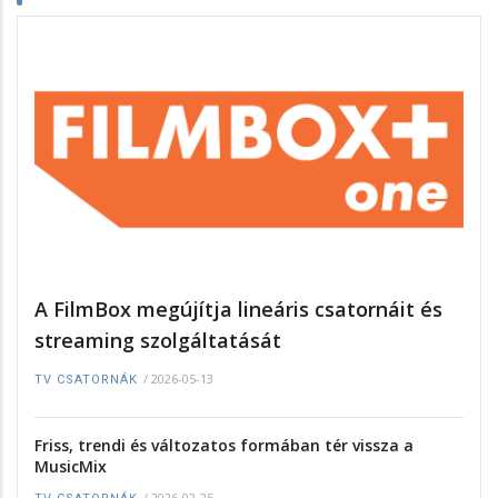
A FilmBox megújítja lineáris csatornáit és
streaming szolgáltatását
/
2026-05-13
TV CSATORNÁK
Friss, trendi és változatos formában tér vissza a
MusicMix
/
2026-02-25