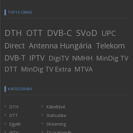
TOP15 CÍMKE
DTH
OTT
DVB-C
SVoD
UPC
Direct
Antenna Hungária
Telekom
DVB-T
IPTV
DigiTV
NMHH
MinDig TV
DTT
MinDig TV Extra
MTVA
KATEGÓRIÁK
DTH
Kábeltévé
DTT
Statisztika
Egyéb
Streaming
IPTV
TV csatornák