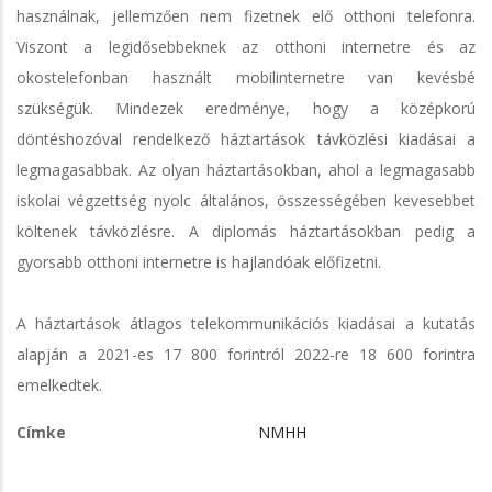
használnak, jellemzően nem fizetnek elő otthoni telefonra.
Viszont a legidősebbeknek az otthoni internetre és az
okostelefonban használt mobilinternetre van kevésbé
szükségük. Mindezek eredménye, hogy a középkorú
döntéshozóval rendelkező háztartások távközlési kiadásai a
legmagasabbak. Az olyan háztartásokban, ahol a legmagasabb
iskolai végzettség nyolc általános, összességében kevesebbet
költenek távközlésre. A diplomás háztartásokban pedig a
gyorsabb otthoni internetre is hajlandóak előfizetni.
A háztartások átlagos telekommunikációs kiadásai a kutatás
alapján a 2021-es 17 800 forintról 2022-re 18 600 forintra
emelkedtek.
Címke
NMHH