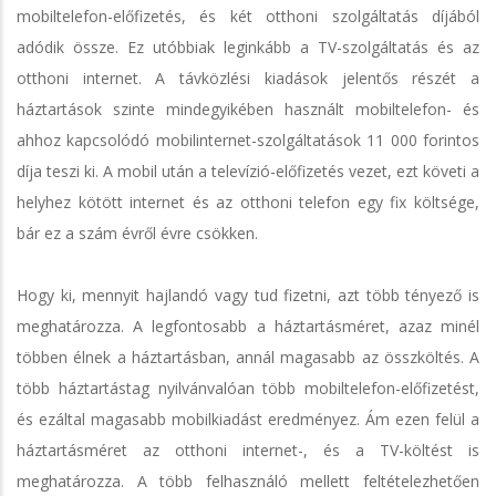
mobiltelefon-előfizetés, és két otthoni szolgáltatás díjából
adódik össze. Ez utóbbiak leginkább a TV-szolgáltatás és az
otthoni internet. A távközlési kiadások jelentős részét a
háztartások szinte mindegyikében használt mobiltelefon- és
ahhoz kapcsolódó mobilinternet-szolgáltatások 11 000 forintos
díja teszi ki. A mobil után a televízió-előfizetés vezet, ezt követi a
helyhez kötött internet és az otthoni telefon egy fix költsége,
bár ez a szám évről évre csökken.
Hogy ki, mennyit hajlandó vagy tud fizetni, azt több tényező is
meghatározza. A legfontosabb a háztartásméret, azaz minél
többen élnek a háztartásban, annál magasabb az összköltés. A
több háztartástag nyilvánvalóan több mobiltelefon-előfizetést,
és ezáltal magasabb mobilkiadást eredményez. Ám ezen felül a
háztartásméret az otthoni internet-, és a TV-költést is
meghatározza. A több felhasználó mellett feltételezhetően