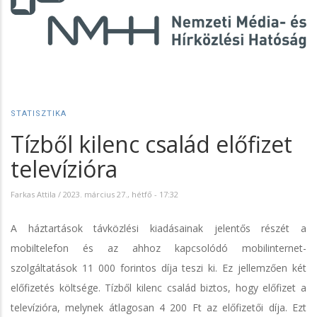
STATISZTIKA
Tízből kilenc család előfizet
televízióra
Farkas Attila
/
2023. március 27., hétfő - 17:32
A háztartások távközlési kiadásainak jelentős részét a
mobiltelefon és az ahhoz kapcsolódó mobilinternet-
szolgáltatások 11 000 forintos díja teszi ki. Ez jellemzően két
előfizetés költsége. Tízből kilenc család biztos, hogy előfizet a
televízióra, melynek átlagosan 4 200 Ft az előfizetői díja. Ezt