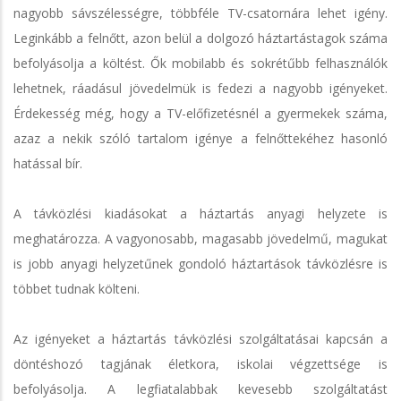
nagyobb sávszélességre, többféle TV-csatornára lehet igény.
Leginkább a felnőtt, azon belül a dolgozó háztartástagok száma
befolyásolja a költést. Ők mobilabb és sokrétűbb felhasználók
lehetnek, ráadásul jövedelmük is fedezi a nagyobb igényeket.
Érdekesség még, hogy a TV-előfizetésnél a gyermekek száma,
azaz a nekik szóló tartalom igénye a felnőttekéhez hasonló
hatással bír.
A távközlési kiadásokat a háztartás anyagi helyzete is
meghatározza. A vagyonosabb, magasabb jövedelmű, magukat
is jobb anyagi helyzetűnek gondoló háztartások távközlésre is
többet tudnak költeni.
Az igényeket a háztartás távközlési szolgáltatásai kapcsán a
döntéshozó tagjának életkora, iskolai végzettsége is
befolyásolja. A legfiatalabbak kevesebb szolgáltatást