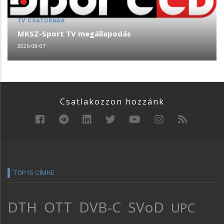
TV CSATORNÁK
MKSZ-Sport TV megállapodás
2026-08-07
Csatlakozzon hozzánk
TOP15 CÍMKE
DTH
OTT
DVB-C
SVoD
UPC