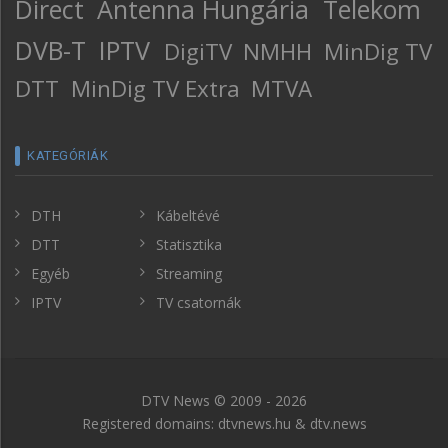
Direct
Antenna Hungária
Telekom
DVB-T
IPTV
DigiTV
NMHH
MinDig TV
DTT
MinDig TV Extra
MTVA
KATEGÓRIÁK
DTH
Kábeltévé
DTT
Statisztika
Egyéb
Streaming
IPTV
TV csatornák
DTV News © 2009 - 2026
Registered domains: dtvnews.hu & dtv.news