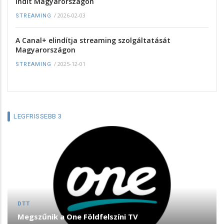
indít Magyarországon
/
2026-02-03
STREAMING
A Canal+ elindítja streaming szolgáltatását
Magyarországon
/
2025-12-01
STREAMING
LEGFRISSEBB 3
DTT
Megszűnik a One Földfelszíni TV