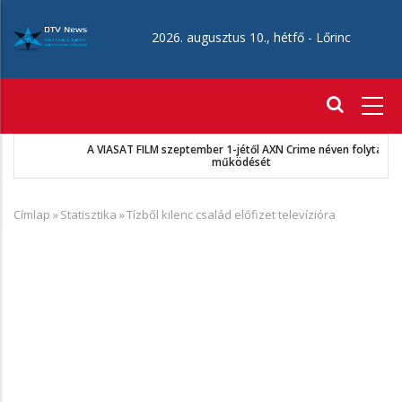
Ugrás
a
2026. augusztus 10., hétfő -
Lőrinc
tartalomra
Fő
navigáció
A VIASAT FILM szeptember 1-jétől AXN Crime néven folytatja
működését
Címlap
»
Statisztika
»
Tízből kilenc család előfizet televízióra
Morzsa