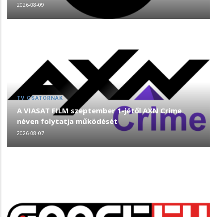
2026-08-09
TV CSATORNÁK
A VIASAT FILM szeptember 1-jétől AXN Crime
néven folytatja működését
2026-08-07