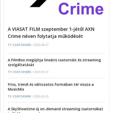
A VIASAT FILM szeptember 1-jétől AXN
Crime néven folytatja működését
/
2026-08-07
TV CSATORNÁK
A FilmBox megújítja lineáris csatornáit és streaming
szolgáltatását
/
2026-05-13
TV CSATORNÁK
Friss, trendi és változatos formában tér vissza a
MusicMix
/
2026-02-25
TV CSATORNÁK
A SkyShowtime új on-demand streaming csatornákat