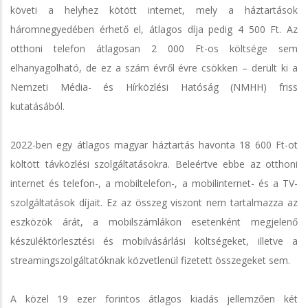
követi a helyhez kötött internet, mely a háztartások
háromnegyedében érhető el, átlagos díja pedig 4 500 Ft. Az
otthoni telefon átlagosan 2 000 Ft-os költsége sem
elhanyagolható, de ez a szám évről évre csökken – derült ki a
Nemzeti Média- és Hírközlési Hatóság (NMHH) friss
kutatásából.
2022-ben egy átlagos magyar háztartás havonta 18 600 Ft-ot
költött távközlési szolgáltatásokra. Beleértve ebbe az otthoni
internet és telefon-, a mobiltelefon-, a mobilinternet- és a TV-
szolgáltatások díjait. Ez az összeg viszont nem tartalmazza az
eszközök árát, a mobilszámlákon esetenként megjelenő
készüléktörlesztési és mobilvásárlási költségeket, illetve a
streamingszolgáltatóknak közvetlenül fizetett összegeket sem.
A közel 19 ezer forintos átlagos kiadás jellemzően két