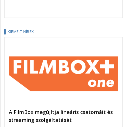
KIEMELT HÍREK
A FilmBox megújítja lineáris csatornáit és
streaming szolgáltatását