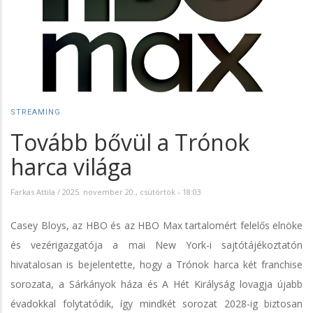
STREAMING
Tovább bővül a Trónok
harca világa
Farkas Attila
/
2025. november 20., csütörtök - 18:03
Casey Bloys, az HBO és az HBO Max tartalomért felelős elnöke
és vezérigazgatója a mai New York-i sajtótájékoztatón
hivatalosan is bejelentette, hogy a Trónok harca két franchise
sorozata, a Sárkányok háza és A Hét Királyság lovagja újabb
évadokkal folytatódik, így mindkét sorozat 2028-ig biztosan