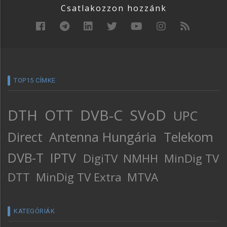
Csatlakozzon hozzánk
TOP15 CÍMKE
DTH
OTT
DVB-C
SVoD
UPC
Direct
Antenna Hungária
Telekom
DVB-T
IPTV
DigiTV
NMHH
MinDig TV
DTT
MinDig TV Extra
MTVA
KATEGÓRIÁK