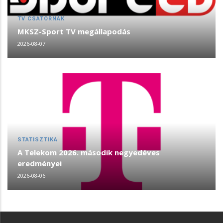
TV CSATORNÁK
MKSZ-Sport TV megállapodás
2026-08-07
STATISZTIKA
A Telekom 2026. második negyedéves
eredményei
2026-08-06