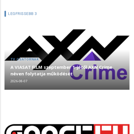
LEGFRISSEBB 3
TV CSATORNÁK
A VIASAT FILM szeptember 1-jétől AXN Crime
néven folytatja működését
2026-08-07