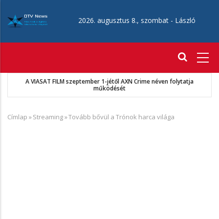
Ugrás
a
2026. augusztus 8., szombat -
László
tartalomra
Fő
navigáció
A VIASAT FILM szeptember 1-jétől AXN Crime néven folytatja
működését
Címlap
»
Streaming
»
Tovább bővül a Trónok harca világa
Morzsa