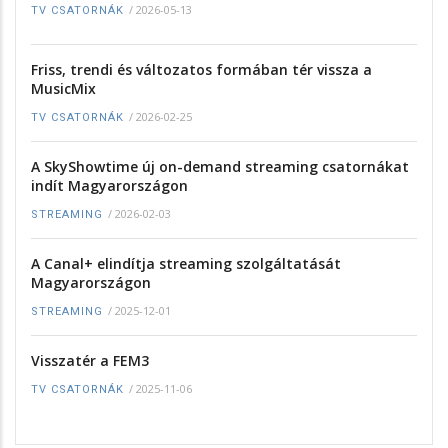
/
2026-05-13
TV CSATORNÁK
Friss, trendi és változatos formában tér vissza a
MusicMix
/
2026-02-25
TV CSATORNÁK
A SkyShowtime új on-demand streaming csatornákat
indít Magyarországon
/
2026-02-03
STREAMING
A Canal+ elindítja streaming szolgáltatását
Magyarországon
/
2025-12-01
STREAMING
Visszatér a FEM3
/
2025-11-06
TV CSATORNÁK