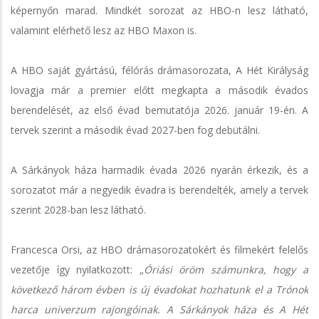
képernyőn marad. Mindkét sorozat az HBO-n lesz látható,
valamint elérhető lesz az HBO Maxon is.
A HBO saját gyártású, félórás drámasorozata, A Hét Királyság
lovagja már a premier előtt megkapta a második évados
berendelését, az első évad bemutatója 2026. január 19-én. A
tervek szerint a második évad 2027-ben fog debütálni.
A Sárkányok háza harmadik évada 2026 nyarán érkezik, és a
sorozatot már a negyedik évadra is berendelték, amely a tervek
szerint 2028-ban lesz látható.
Francesca Orsi, az HBO drámasorozatokért és filmekért felelős
vezetője így nyilatkozott:
„Óriási öröm számunkra, hogy a
következő három évben is új évadokat hozhatunk el a Trónok
harca univerzum rajongóinak. A Sárkányok háza és A Hét