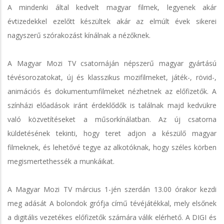
A mindenki által kedvelt magyar filmek, legyenek akár
évtizedekkel ezelőtt készültek akár az elmúlt évek sikerei
nagyszerű szórakozást kínálnak a nézőknek.
A Magyar Mozi TV csatornáján népszerű magyar gyártású
tévésorozatokat, új és klasszikus mozifilmeket, játék-, rövid-,
animációs és dokumentumfilmeket nézhetnek az előfizetők. A
színházi előadások iránt érdeklődők is találnak majd kedvükre
való közvetítéseket a műsorkínálatban. Az új csatorna
küldetésének tekinti, hogy teret adjon a készülő magyar
filmeknek, és lehetővé tegye az alkotóknak, hogy széles körben
megismertethessék a munkáikat.
A Magyar Mozi TV március 1-jén szerdán 13.00 órakor kezdi
meg adását A bolondok grófja című tévéjátékkal, mely elsőnek
a digitális vezetékes előfizetők számára válik elérhető. A DIGI és