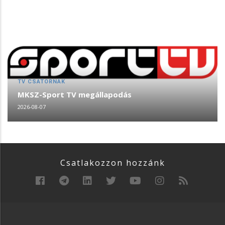
TV CSATORNÁK
MKSZ-Sport TV megállapodás
2026-08-07
Csatlakozzon hozzánk