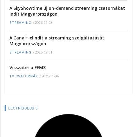
A SkyShowtime új on-demand streaming csatornákat
indít Magyarországon
/
2026-02-03
STREAMING
A Canal+ elindítja streaming szolgáltatását
Magyarországon
/
2025-12-01
STREAMING
Visszatér a FEM3
/
2025-11-06
TV CSATORNÁK
LEGFRISSEBB 3