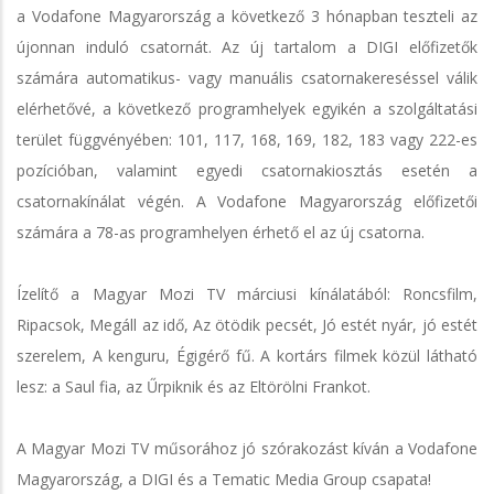
a Vodafone Magyarország a következő 3 hónapban teszteli az
újonnan induló csatornát. Az új tartalom a DIGI előfizetők
számára automatikus- vagy manuális csatornakereséssel válik
elérhetővé, a következő programhelyek egyikén a szolgáltatási
terület függvényében: 101, 117, 168, 169, 182, 183 vagy 222-es
pozícióban, valamint egyedi csatornakiosztás esetén a
csatornakínálat végén. A Vodafone Magyarország előfizetői
számára a 78-as programhelyen érhető el az új csatorna.
Ízelítő a Magyar Mozi TV márciusi kínálatából: Roncsfilm,
Ripacsok, Megáll az idő, Az ötödik pecsét, Jó estét nyár, jó estét
szerelem, A kenguru, Égigérő fű. A kortárs filmek közül látható
lesz: a Saul fia, az Űrpiknik és az Eltörölni Frankot.
A Magyar Mozi TV műsorához jó szórakozást kíván a Vodafone
Magyarország, a DIGI és a Tematic Media Group csapata!