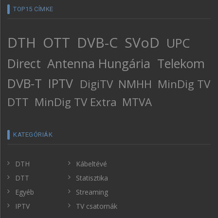
TOP15 CÍMKE
DTH
OTT
DVB-C
SVoD
UPC
Direct
Antenna Hungária
Telekom
DVB-T
IPTV
DigiTV
NMHH
MinDig TV
DTT
MinDig TV Extra
MTVA
KATEGÓRIÁK
DTH
Kábeltévé
DTT
Statisztika
Egyéb
Streaming
IPTV
TV csatornák