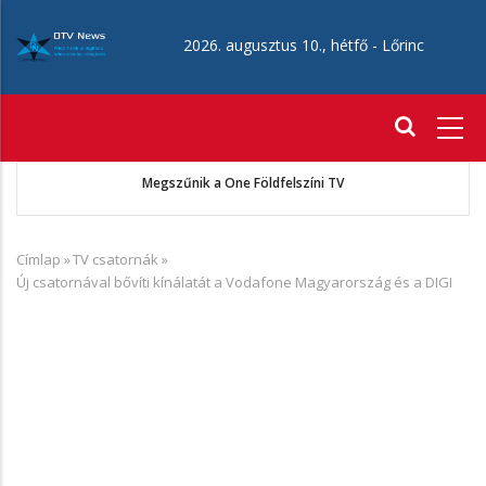
Ugrás
a
2026. augusztus 10., hétfő -
Lőrinc
tartalomra
Fő
navigáció
ó
Megszűnik a One Földfelszíni TV
Címlap
»
TV csatornák
»
Morzsa
Új csatornával bővíti kínálatát a Vodafone Magyarország és a DIGI