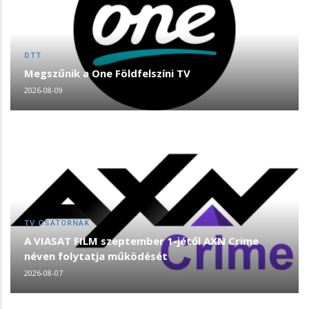
DTT
Megszűnik a One Földfelszíni TV
2026-08-09
TV CSATORNÁK
A VIASAT FILM szeptember 1-jétől AXN Crime
néven folytatja működését
2026-08-07