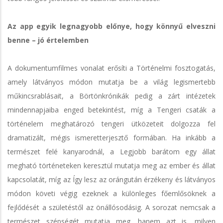
Az app egyik legnagyobb előnye, hogy könnyű elveszni
benne – jó értelemben
A dokumentumfilmes vonalat erősíti a Történelmi fosztogatás,
amely látványos módon mutatja be a világ legismertebb
műkincsrablásait, a Börtönkrónikák pedig a zárt intézetek
mindennapjaiba enged betekintést, míg a Tengeri csaták a
történelem meghatározó tengeri ütközeteit dolgozza fel
dramatizált, mégis ismeretterjesztő formában. Ha inkább a
természet felé kanyarodnál, a Legjobb barátom egy állat
megható történeteken keresztül mutatja meg az ember és állat
kapcsolatát, míg az Így lesz az orángután érzékeny és látványos
módon követi végig ezeknek a különleges főemlősöknek a
fejlődését a születéstől az önállósodásig. A sorozat nemcsak a
természet szépségét mutatja meg, hanem azt is, milyen