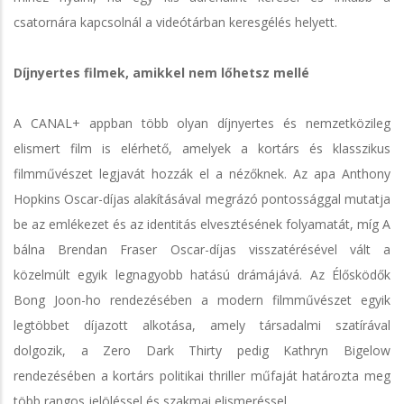
csatornára kapcsolnál a videótárban keresgélés helyett.
Díjnyertes filmek, amikkel nem lőhetsz mellé
A CANAL+ appban több olyan díjnyertes és nemzetközileg
elismert film is elérhető, amelyek a kortárs és klasszikus
filmművészet legjavát hozzák el a nézőknek. Az apa Anthony
Hopkins Oscar-díjas alakításával megrázó pontossággal mutatja
be az emlékezet és az identitás elvesztésének folyamatát, míg A
bálna Brendan Fraser Oscar-díjas visszatérésével vált a
közelmúlt egyik legnagyobb hatású drámájává. Az Élősködők
Bong Joon-ho rendezésében a modern filmművészet egyik
legtöbbet díjazott alkotása, amely társadalmi szatírával
dolgozik, a Zero Dark Thirty pedig Kathryn Bigelow
rendezésében a kortárs politikai thriller műfaját határozta meg
több rangos jelöléssel és szakmai elismeréssel.