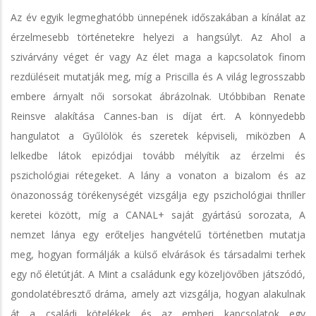
Az év egyik legmeghatóbb ünnepének időszakában a kínálat az
érzelmesebb történetekre helyezi a hangsúlyt. Az Ahol a
szivárvány véget ér vagy Az élet maga a kapcsolatok finom
rezdüléseit mutatják meg, míg a Priscilla és A világ legrosszabb
embere árnyalt női sorsokat ábrázolnak. Utóbbiban Renate
Reinsve alakítása Cannes-ban is díjat ért. A könnyedebb
hangulatot a Gyűlölök és szeretek képviseli, miközben A
lelkedbe látok epizódjai tovább mélyítik az érzelmi és
pszichológiai rétegeket. A lány a vonaton a bizalom és az
önazonosság törékenységét vizsgálja egy pszichológiai thriller
keretei között, míg a CANAL+ saját gyártású sorozata, A
nemzet lánya egy erőteljes hangvételű történetben mutatja
meg, hogyan formálják a külső elvárások és társadalmi terhek
egy nő életútját. A Mint a családunk egy közeljövőben játszódó,
gondolatébresztő dráma, amely azt vizsgálja, hogyan alakulnak
át a családi kötelékek és az emberi kapcsolatok egy