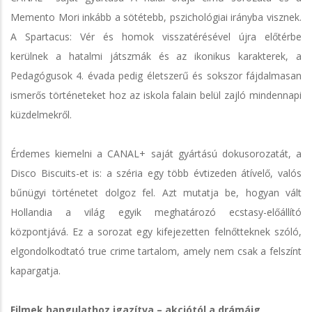
Memento Mori inkább a sötétebb, pszichológiai irányba visznek.
A Spartacus: Vér és homok visszatérésével újra előtérbe
kerülnek a hatalmi játszmák és az ikonikus karakterek, a
Pedagógusok 4. évada pedig életszerű és sokszor fájdalmasan
ismerős történeteket hoz az iskola falain belül zajló mindennapi
küzdelmekről.
Érdemes kiemelni a CANAL+ saját gyártású dokusorozatát, a
Disco Biscuits-et is: a széria egy több évtizeden átívelő, valós
bűnügyi történetet dolgoz fel. Azt mutatja be, hogyan vált
Hollandia a világ egyik meghatározó ecstasy-előállító
központjává. Ez a sorozat egy kifejezetten felnőtteknek szóló,
elgondolkodtató true crime tartalom, amely nem csak a felszínt
kapargatja.
Filmek hangulathoz igazítva – akciótól a drámáig