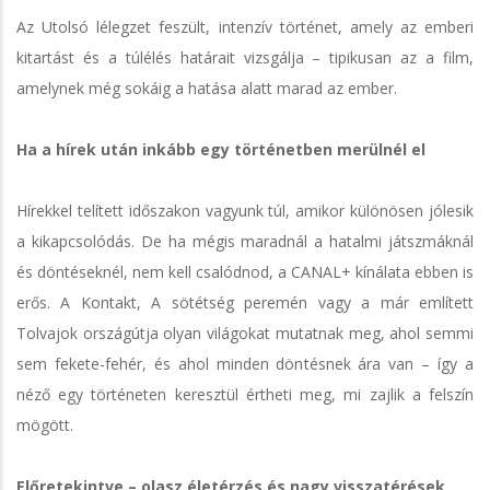
Az Utolsó lélegzet feszült, intenzív történet, amely az emberi
kitartást és a túlélés határait vizsgálja – tipikusan az a film,
amelynek még sokáig a hatása alatt marad az ember.
Ha a hírek után inkább egy történetben merülnél el
Hírekkel telített időszakon vagyunk túl, amikor különösen jólesik
a kikapcsolódás. De ha mégis maradnál a hatalmi játszmáknál
és döntéseknél, nem kell csalódnod, a CANAL+ kínálata ebben is
erős. A Kontakt, A sötétség peremén vagy a már említett
Tolvajok országútja olyan világokat mutatnak meg, ahol semmi
sem fekete-fehér, és ahol minden döntésnek ára van – így a
néző egy történeten keresztül értheti meg, mi zajlik a felszín
mögött.
Előretekintve – olasz életérzés és nagy visszatérések