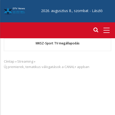
Ugrás
a
2026. augusztus 8., szombat -
László
tartalomra
Fő
navigáció
MKSZ-Sport TV megállapodás
Címlap
»
Streaming
»
Morzsa
Új premierek, tematikus válogatások a CANAL+ appban