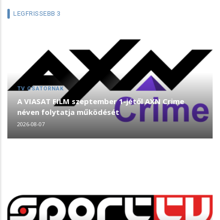
LEGFRISSEBB 3
TV CSATORNÁK
A VIASAT FILM szeptember 1-jétől AXN Crime
néven folytatja működését
2026-08-07