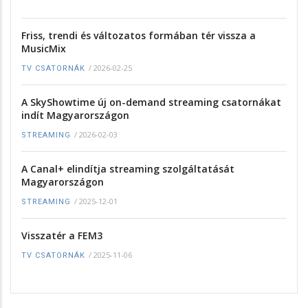
Friss, trendi és változatos formában tér vissza a
MusicMix
/
2026-02-25
TV CSATORNÁK
A SkyShowtime új on-demand streaming csatornákat
indít Magyarországon
/
2026-02-03
STREAMING
A Canal+ elindítja streaming szolgáltatását
Magyarországon
/
2025-12-01
STREAMING
Visszatér a FEM3
/
2025-11-06
TV CSATORNÁK