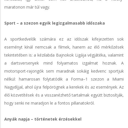
maratonon már túl vagy.
Sport – a szezon egyik legizgalmasabb időszaka
A sportkedvelők számára ez az időszak kifejezetten sok
eseményt kínál nemcsak a filmek, hanem az élő mérkőzések
tekintetében is: a kézilabda Bajnokok Ligája végjátéka, valamint
a dartsversenyek mind folyamatos izgalmat hoznak. A
motorsport-rajongók sem maradnak sokáig kedvenc sportjuk
nélkül: hamarosan folytatódik a Forma–1 szezon a Miami
Nagydíjjal, ahol újra felpörögnek a kerekek és az események. Az
élő közvetítések és a visszanézhető tartalmak együtt biztosítják,
hogy senki ne maradjon le a fontos pillanatokról.
Anyák napja – történetek érzésekkel