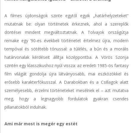
A filmes újdonságok szinte egytől egyik „határhelyzeteket”
mutatnak be: olyan történetek érkeznek, ahol a szereplők
döntései mindent megváltoztatnak. A Tolvajok országútja
remake egy ’90-es évekbeli történetet értelmez újra, modern
tempóval és sötétebb tónussal: a túlélés, a bűn és a morális
határvonalak kérdéseit állítja középpontba. A Vörös Szonja
szintén egy klasszikushoz nyúl vissza: az eredeti 1985-ös fantasy
film világát gondolja újra látványosabb, mai eszközökkel és
erősebb karakterfókusszal. A Darabokban és a Csillagok alatt
személyesebb, érzelmi történeteket mesélnek el – azt mutatva
meg, hogy a legnagyobb fordulatok gyakran csendes
pillanatokból indulnak.
Ami már most is megér egy estét