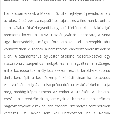
Hamarosan érkezik a Makari – Szicíliai rejtélyek új évada, amely
az olasz életérzést, a napsütötte tájakat és a finoman kibontott
krimiszálakat ötvözi egyedi hangulatú történetekben. A közelgő
premierek között a CANAL+ saját gyártású sorozata, a Sima
ügy könnyedebb, mégis fordulatokkal teli: szereplői idilli
környezetben küzdenek a nemzetközi kábítószer-kereskedelem
ellen. A Szamaritánus Sylvester Stallone főszereplésével egy
visszavonult szuperhős múltját és a megváltás lehetőségét
állítja középpontba, a Gyilkos szezon feszült, karakterközpontú
thrillerként épít a két főszereplő közötti dinamika fokozatos
eldurvulására, míg Az utolsó próba drámai eszközökkel mutatja
meg, meddig képes elmenni az ember a túlélésért. A kínálatot
erősítik a Creed-filmek is, amelyek a klasszikus bokszfilmes
hagyományokat viszik tovább modern, személyes történeteken
keresztül, így akkor sem kell unatkoznod, ha a Rocky-