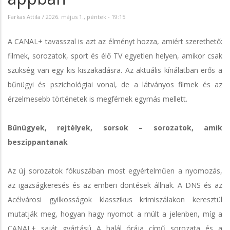
Farkas Attila
/
2026. május 1., péntek - 19:15
A CANAL+ tavasszal is azt az élményt hozza, amiért szerethető:
filmek, sorozatok, sport és élő TV egyetlen helyen, amikor csak
szükség van egy kis kiszakadásra. Az aktuális kínálatban erős a
bűnügyi és pszichológiai vonal, de a látványos filmek és az
érzelmesebb történetek is megférnek egymás mellett.
Bűnügyek, rejtélyek, sorsok – sorozatok, amik
beszippantanak
Az új sorozatok fókuszában most egyértelműen a nyomozás,
az igazságkeresés és az emberi döntések állnak. A DNS és az
Acélvárosi gyilkosságok klasszikus krimiszálakon keresztül
mutatják meg, hogyan hagy nyomot a múlt a jelenben, míg a
CANAL+ saját gyártású A halál órája című sorozata és a