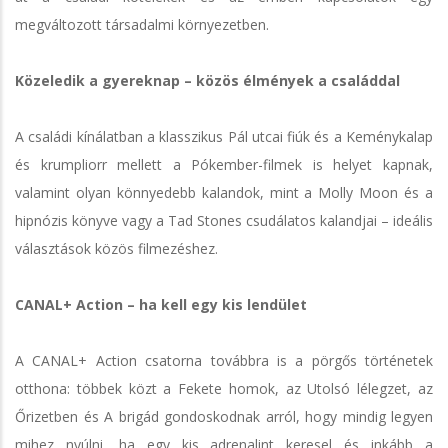
megváltozott társadalmi környezetben.
Közeledik a gyereknap – közös élmények a családdal
A családi kínálatban a klasszikus Pál utcai fiúk és a Keménykalap
és krumpliorr mellett a Pókember-filmek is helyet kapnak,
valamint olyan könnyedebb kalandok, mint a Molly Moon és a
hipnózis könyve vagy a Tad Stones csudálatos kalandjai – ideális
választások közös filmezéshez.
CANAL+ Action – ha kell egy kis lendület
A CANAL+ Action csatorna továbbra is a pörgős történetek
otthona: többek közt a Fekete homok, az Utolsó lélegzet, az
Őrizetben és A brigád gondoskodnak arról, hogy mindig legyen
mihez nyúlni, ha egy kis adrenalint keresel és inkább a