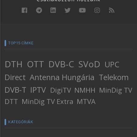
TOP15 CÍMKE
DTH
OTT
DVB-C
SVoD
UPC
Direct
Antenna Hungária
Telekom
DVB-T
IPTV
DigiTV
NMHH
MinDig TV
DTT
MinDig TV Extra
MTVA
KATEGÓRIÁK