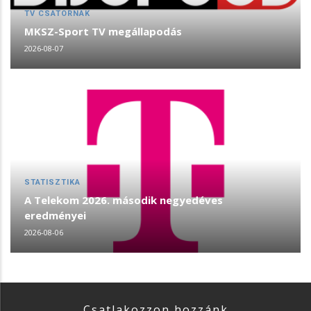
TV CSATORNÁK
MKSZ-Sport TV megállapodás
2026-08-07
STATISZTIKA
A Telekom 2026. második negyedéves
eredményei
2026-08-06
Csatlakozzon hozzánk