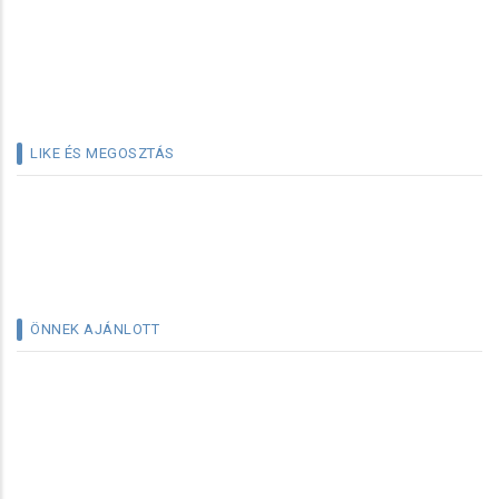
LIKE ÉS MEGOSZTÁS
ÖNNEK AJÁNLOTT