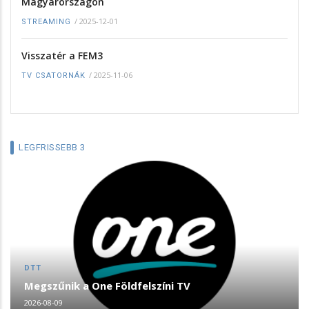
Magyarországon
/
2025-12-01
STREAMING
Visszatér a FEM3
/
2025-11-06
TV CSATORNÁK
LEGFRISSEBB 3
DTT
Megszűnik a One Földfelszíni TV
2026-08-09