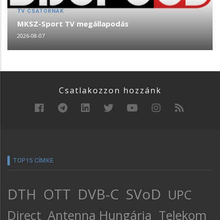
TV CSATORNÁK
MKSZ-Sport TV megállapodás
2026-08-07
Csatlakozzon hozzánk
TOP15 CÍMKE
DTH
OTT
DVB-C
SVoD
UPC
Direct
Antenna Hungária
Telekom