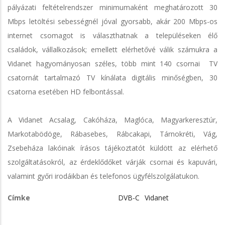
pályázati feltételrendszer minimumaként meghatározott 30
Mbps letöltési sebességnél jóval gyorsabb, akár 200 Mbps-os
internet csomagot is választhatnak a településeken élő
családok, vállalkozások; emellett elérhetővé válik számukra a
Vidanet hagyományosan széles, több mint 140 csornai TV
csatornát tartalmazó TV kínálata digitális minőségben, 30
csatorna esetében HD felbontással.
A Vidanet Acsalag, Cakóháza, Maglóca, Magyarkeresztúr,
Markotabödöge, Rábasebes, Rábcakapi, Tárnokréti, Vág,
Zsebeháza lakóinak írásos tájékoztatót küldött az elérhető
szolgáltatásokról, az érdeklődőket várják csornai és kapuvári,
valamint győri irodáikban és telefonos ügyfélszolgálatukon.
Címke
DVB-C
Vidanet