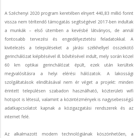
A Széchenyi 2020 program keretében elnyert 440,83 millió forint
vissza nem térítendő támogatás segítségével 2017-ben indultak
a munkák – első ütemben a kevésbé látványos, de annál
fontosabb tervezési és engedélyeztetési feladatokkal. A
kivitelezés a településeket a járási székhellyel összekötő
gerinchálózat kiépítésével ill. bővítésével indult, mely során közel
60 km optikai gerinchálózat épült, ezek után kerültek
megvalósításra a helyi elérési hálózatok. A lakossági
szolgáltatások elindításával nem ér véget a projekt: minden
érintett településen szabadon használható, közterületi wifi
hotspot is létesül, valamint a közintézmények is nagysebességű
adatkapcsolatot kapnak a közigazgatási rendszerek és az
internet felé.
Az alkalmazott modern technológiának köszönhetően, a