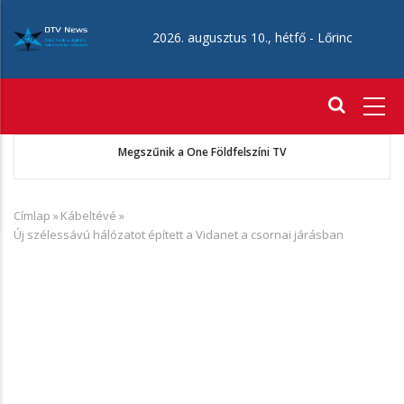
Ugrás
a
2026. augusztus 10., hétfő -
Lőrinc
tartalomra
Fő
navigáció
ó
Megszűnik a One Földfelszíni TV
Címlap
»
Kábeltévé
»
Morzsa
Új szélessávú hálózatot épített a Vidanet a csornai járásban