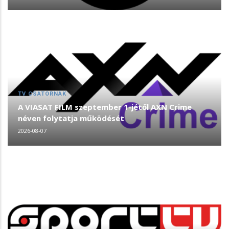
TV CSATORNÁK
A VIASAT FILM szeptember 1-jétől AXN Crime
néven folytatja működését
2026-08-07