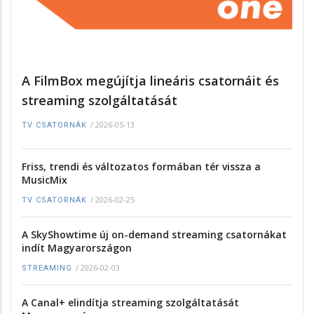
A FilmBox megújítja lineáris csatornáit és
streaming szolgáltatását
/
2026-05-13
TV CSATORNÁK
Friss, trendi és változatos formában tér vissza a
MusicMix
/
2026-02-25
TV CSATORNÁK
A SkyShowtime új on-demand streaming csatornákat
indít Magyarországon
/
2026-02-03
STREAMING
A Canal+ elindítja streaming szolgáltatását