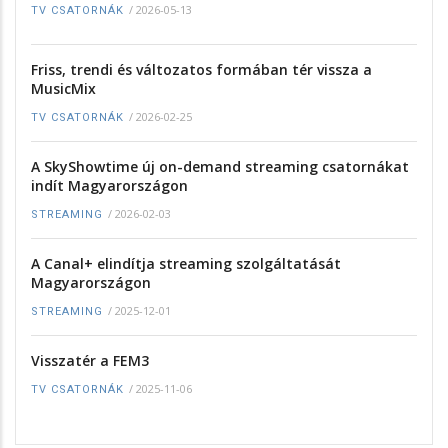
/
2026-05-13
TV CSATORNÁK
Friss, trendi és változatos formában tér vissza a
MusicMix
/
2026-02-25
TV CSATORNÁK
A SkyShowtime új on-demand streaming csatornákat
indít Magyarországon
/
2026-02-03
STREAMING
A Canal+ elindítja streaming szolgáltatását
Magyarországon
/
2025-12-01
STREAMING
Visszatér a FEM3
/
2025-11-06
TV CSATORNÁK