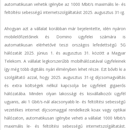
automatikusan vehetik igénybe az 1000 Mbit/s maximális le- és
feltöltési sebességű internetszolgáltatást 2025. augusztus 31-ig.
Ahogyan azt a vállalat korábban már bejelentette, idén nyáron
mobilelőfizetőinek és Domino ügyfelei számára is
automatikusan elérhetővé teszi országos lefedettségű 5G
hálózatát 2025. június 1. és augusztus 31. között a Magyar
Telekom. A vállalat legkorszerűbb mobilhálózatával ügyfeleinek
így még több digitális nyári élményben lehet része. Ezt bővíti ki a
szolgáltató azzal, hogy 2025. augusztus 31-ig díjcsomagváltás
és extra költségek nélkül kapcsolja be ügyfeleit gigaerős
hálózatába. Minden olyan lakossági és kisvállalkozói ügyfél
ugyanis, aki 1 Gbit/s-nál alacsonyabb le- és feltöltési sebességű
vezetékes internet díjcsomaggal rendelkezik koax vagy optikai
hálózaton, automatikusan igénybe veheti a vállalat 1000 Mbit/s
maximális le- és feltöltési sebességű internetszolgáltatást.