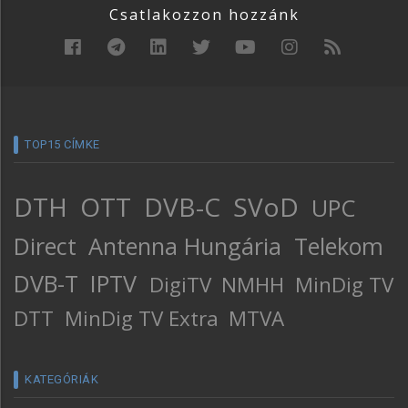
Csatlakozzon hozzánk
TOP15 CÍMKE
DTH
OTT
DVB-C
SVoD
UPC
Direct
Antenna Hungária
Telekom
DVB-T
IPTV
DigiTV
NMHH
MinDig TV
DTT
MinDig TV Extra
MTVA
KATEGÓRIÁK