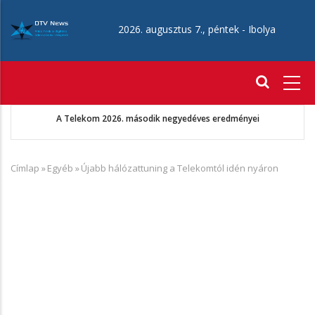
Ugrás
a
2026. augusztus 7., péntek -
Ibolya
tartalomra
Fő
navigáció
A Telekom 2026. második negyedéves eredményei
Címlap
»
Egyéb
»
Újabb hálózattuning a Telekomtól idén nyáron
Morzsa