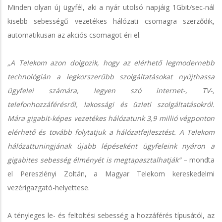
Minden olyan új ügyfél, aki a nyár utolsó napjáig 1Gbit/sec-nál
kisebb sebességű vezetékes hálózati csomagra szerződik,
automatikusan az akciós csomagot éri el.
„A Telekom azon dolgozik, hogy az elérhető legmodernebb
technológián a legkorszerűbb szolgáltatásokat nyújthassa
ügyfelei számára, legyen szó internet-, TV-,
telefonhozzáférésről, lakossági és üzleti szolgáltatásokról.
Mára gigabit-képes vezetékes hálózatunk 3,9 millió végponton
elérhető és tovább folytatjuk a hálózatfejlesztést. A Telekom
hálózattuningjának újabb lépéseként ügyfeleink nyáron a
gigabites sebesség élményét is megtapasztalhatják”
– mondta
el Pereszlényi Zoltán, a Magyar Telekom kereskedelmi
vezérigazgató-helyettese.
A tényleges le- és feltöltési sebesség a hozzáférés típusától, az