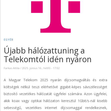
EGYÉB
Újabb hálózattuning a
Telekomtól idén nyáron
Farkas Attila
/
2025. június 16., hétfő - 17:02
A Magyar Telekom 2025 nyarán díjcsomagváltás és extra
költségek nélkül teszi elérhetővé gigabit-képes sávszélességet
biztosító vezetékes hálózatát ügyfelei számára. Azon ügyfelei,
akik koax vagy optikai hálózaton keresztül 1Gbit/s-nál kisebb
sebességű, vezetékes internet díjcsomaggal rendelkeznek,