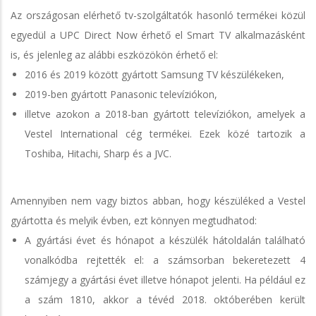
Az országosan elérhető tv-szolgáltatók hasonló termékei közül
egyedül a UPC Direct Now érhető el Smart TV alkalmazásként
is, és jelenleg az alábbi eszközökön érhető el:
2016 és 2019 között gyártott Samsung TV készülékeken,
2019-ben gyártott Panasonic televíziókon,
illetve azokon a 2018-ban gyártott televíziókon, amelyek a
Vestel International cég termékei. Ezek közé tartozik a
Toshiba, Hitachi, Sharp és a JVC.
Amennyiben nem vagy biztos abban, hogy készüléked a Vestel
gyártotta és melyik évben, ezt könnyen megtudhatod:
A gyártási évet és hónapot a készülék hátoldalán található
vonalkódba rejtették el: a számsorban bekeretezett 4
számjegy a gyártási évet illetve hónapot jelenti. Ha például ez
a szám 1810, akkor a tévéd 2018. októberében került