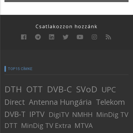
Csatlakozzon hozzánk
TOP15 CÍMKE
DTH
OTT
DVB-C
SVoD
UPC
Direct
Antenna Hungária
Telekom
DVB-T
IPTV
DigiTV
NMHH
MinDig TV
DTT
MinDig TV Extra
MTVA