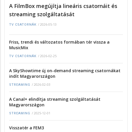
A FilmBox megújítja lineáris csatornáit és
streaming szolgáltatását
/
2026-05-13
TV CSATORNÁK
Friss, trendi és változatos formában tér vissza a
MusicMix
/
2026-02-25
TV CSATORNÁK
A SkyShowtime új on-demand streaming csatornákat
indít Magyarországon
/
2026-02-03
STREAMING
A Canal+ elindítja streaming szolgáltatását
Magyarországon
/
2025-12-01
STREAMING
Visszatér a FEM3