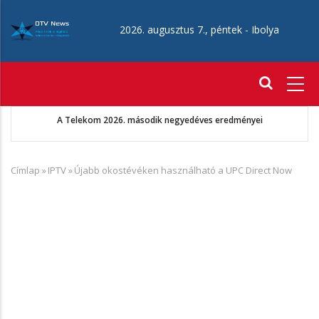
Ugrás
a
2026. augusztus 7., péntek -
Ibolya
tartalomra
Fő
navigáció
A Telekom 2026. második negyedéves eredményei
Címlap
»
IPTV
»
Újabb okostévéken használható a UPC Direct Now
Morzsa