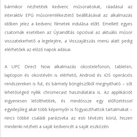
bármikor nézhetitek kedvenc műsoraitokat, ráadásul az
interaktív EPG műsoremlékeztető beállításával az alkalmazás
időben jelez a kedvenc filmetek indulása előtt. Emellett egyes
csatornák esetében az Újraindítás opcióval az aktuális műsor
visszatekerhető a legelejére, a Visszajátszás menü alatt pedig
elérhetőek az előző napok adásai.
A UPC Direct Now alkalmazás okostelefonon, tableten,
laptopon és okostévén is elérhető, Android és iOS operációs
rendszereken is fut, és bármely böngészőből megnyitható – sőt
lehetőséged nyílik chromecast használatára is. Az applikációt
ingyenesen letölthetitek, és mindössze egy előfizetéssel
egyidejűleg akár több képernyőn is fogyaszthattok tartalmakat –
nincs többé családi parázsvita az esti tévézés körül, hiszen
mindenki nézheti a saját kedvencét a saját eszközén.