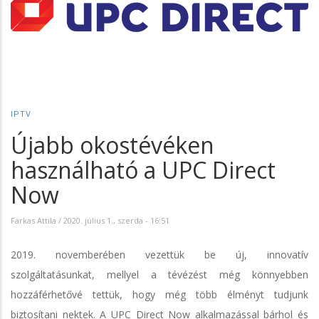
IPTV
Újabb okostévéken
használható a UPC Direct
Now
Farkas Attila
/
2020. július 1., szerda - 16:51
2019. novemberében vezettük be új, innovatív
szolgáltatásunkat, mellyel a tévézést még könnyebben
hozzáférhetővé tettük, hogy még több élményt tudjunk
biztosítani nektek. A UPC Direct Now alkalmazással bárhol és